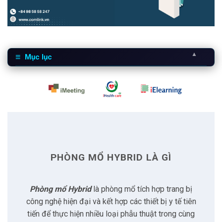
▲
Mục lục
1
Phòng mổ Hybrid là gì
2
Lợi ích của phòng mổ Hybrid
2.1
Chẩn đoán chính xác hơn
PHÒNG MỔ HYBRID LÀ GÌ
2.2
Phẫu thuật không xâm lấn
Phòng mổ Hybrid
là phòng mổ tích hợp trang bị
2.3
Khả năng điều trị đa phương diện
công nghệ hiện đại và kết hợp các thiết bị y tế tiên
tiến để thực hiện nhiều loại phẫu thuật trong cùng