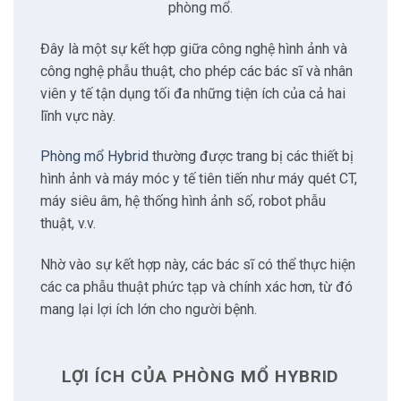
2.4
Kết quả phẫu thuật tốt hơn
phòng mổ.
Đây là một sự kết hợp giữa công nghệ hình ảnh và
3
Thiết bị sử dụng trong phòng mổ
công nghệ phẫu thuật, cho phép các bác sĩ và nhân
viên y tế tận dụng tối đa những tiện ích của cả hai
3.1
Hệ thống hình ảnh
lĩnh vực này.
Phòng mổ Hybrid
thường được trang bị các thiết bị
3.2
Thiết bị phẫu thuật Robot
hình ảnh và máy móc y tế tiên tiến như máy quét CT,
máy siêu âm, hệ thống hình ảnh số, robot phẫu
3.3
Thiết bị theo dõi sinh tồn
thuật, v.v.
3.4
Thiết bị quang học tiên tiến
Nhờ vào sự kết hợp này, các bác sĩ có thể thực hiện
các ca phẫu thuật phức tạp và chính xác hơn, từ đó
mang lại lợi ích lớn cho người bệnh.
3.5
Thiết bị hình ảnh 3D
3.6
Thiết bị Laser Surgery
LỢI ÍCH CỦA PHÒNG MỔ HYBRID