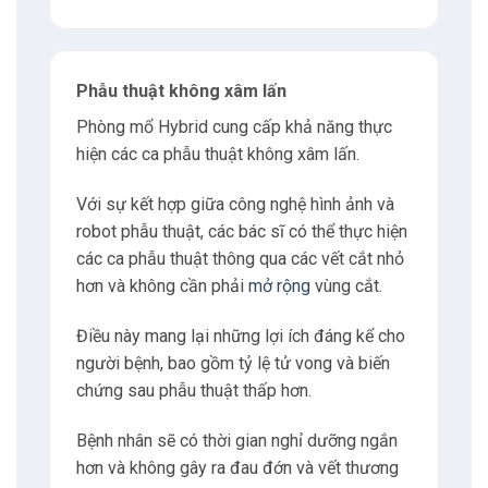
5.1
Phẫu thuật tim mạch
5.2
Phẫu thuật não
Phẫu thuật không xâm lấn
Phòng mổ Hybrid cung cấp khả năng thực
5.3
Phẫu thuật ung thư
hiện các ca phẫu thuật không xâm lấn.
Với sự kết hợp giữa công nghệ hình ảnh và
5.4
Phẫu thuật tim
robot phẫu thuật, các bác sĩ có thể thực hiện
các ca phẫu thuật thông qua các vết cắt nhỏ
5.5
Phẫu thuật động mạch và tĩnh mạch
hơn và không cần phải
mở rộng
vùng cắt.
Điều này mang lại những lợi ích đáng kể cho
5.6
Phẫu thuật xương khớp
người bệnh, bao gồm tỷ lệ tử vong và biến
chứng sau phẫu thuật thấp hơn.
6
Có thể bạn quan tâm
Bệnh nhân sẽ có thời gian nghỉ dưỡng ngắn
6.1
Nguyễn Xuân Hoàng
hơn và không gây ra đau đớn và vết thương