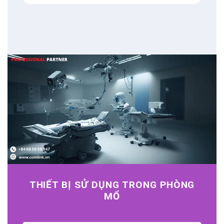
THIẾT BỊ SỬ DỤNG TRONG PHÒNG
MỔ