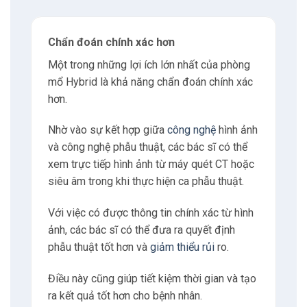
4
Công nghệ trong phòng mổ Hybrid
Chẩn đoán chính xác hơn
4.1
Trí tuệ nhân tạo (AI)
Một trong những lợi ích lớn nhất của phòng
mổ Hybrid là khả năng chẩn đoán chính xác
4.2
Học sâu (Deep Learning)
hơn.
4.3
Robotics
Nhờ vào sự kết hợp giữa
công nghệ
hình ảnh
và công nghệ phẫu thuật, các bác sĩ có thể
xem trực tiếp hình ảnh từ máy quét CT hoặc
4.4
Thực tế tăng cường (Augmented Reality)
siêu âm trong khi thực hiện ca phẫu thuật.
4.5
Thực tế ảo (Virtual Reality)
Với việc có được thông tin chính xác từ hình
ảnh, các bác sĩ có thể đưa ra quyết định
4.6
In 3D (3D Printing)
phẫu thuật tốt hơn và
giảm thiểu rủi
ro.
Điều này cũng giúp tiết kiệm thời gian và tạo
5
Ứng dụng của phòng mổ Hybrid
ra kết quả tốt hơn cho bệnh nhân.