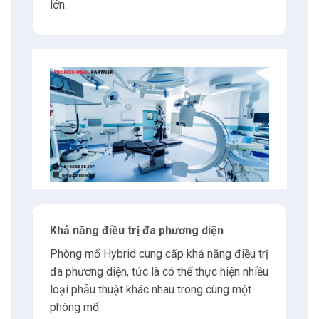
lớn.
7
Liên hệ
7.1
Địa chỉ
7.2
Giờ làm việc
7.3
E-mail
7.4
Phone
Khả năng điều trị đa phương diện
8
Tư vấn
Phòng mổ Hybrid cung cấp khả năng điều trị
đa phương diện, tức là có thể thực hiện nhiều
loại phẫu thuật khác nhau trong cùng một
phòng mổ.