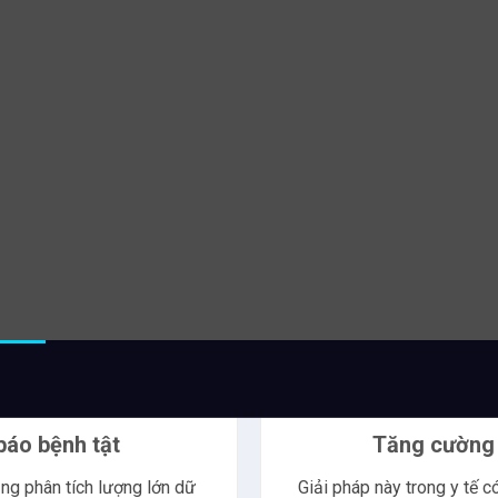
Tổ chức quản
y tế
Giải pháp AI tron
Internet of Things
thông minh.
Các
thiết bị
y tế t
khỏe và thiết bị t
truyền dữ liệu đến
Vì thế giúp theo 
tuyến, liên tục và
sức khỏe đến quản 
AI có thể tự động 