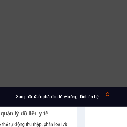
 lý thông minh trong cơ sở
g y tế có thể được kết hợp với
 (IoT)
để tạo ra một mạng lưới y tế
hông minh, như các cảm biến sức
heo dõi, có thể giao tiếp với nhau và
 các hệ thống AI.
dõi sức khỏe cá nhân một cách trực
 tự động, từ việc giám sát dấu hiệu
lý lịch trình điều trị.
xử lý và phân tích dữ liệu từ các