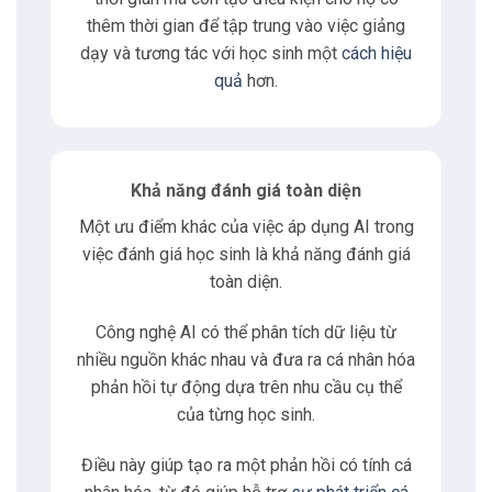
thêm thời gian để tập trung vào việc giảng
5.3
Tiết kiệm thời gian
dạy và tương tác với học sinh một
cách hiệu
quả
hơn.
5.4
Liên tục và đáng tin cậy
6
Phương pháp dùng AI phản hồi tự động
Khả năng đánh giá toàn diện
6.1
Tự động chấm bài và phản hồi
Một ưu điểm khác của việc áp dụng AI trong
việc đánh giá học sinh là khả năng đánh giá
6.2
Phân tích hiệu quả học tập
toàn diện.
Công nghệ AI có thể phân tích dữ liệu từ
6.3
Xây dựng hệ thống Tutoring AI
nhiều nguồn khác nhau và đưa ra cá nhân hóa
phản hồi tự động dựa trên nhu cầu cụ thể
6.4
Tích hợp vào các nền tảng học trực tuyến
của từng học sinh.
Điều này giúp tạo ra một phản hồi có tính cá
7
Có thể bạn quan tâm