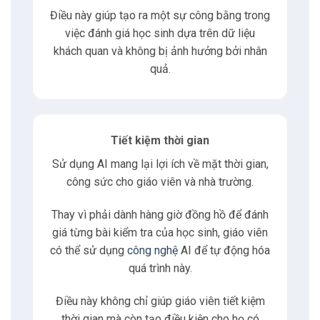
4.2
Hệ thống đánh giá tự động
Điều này giúp tạo ra một sự công bằng trong
việc đánh giá học sinh dựa trên dữ liệu
khách quan và không bị ảnh hưởng bởi nhân
4.3
Phân tích hành vi học tập
quả.
4.4
Dự đoán thành công học tập
4.5
Tạo ra bài tập cá nhân hóa
Tiết kiệm thời gian
Sử dụng AI mang lại lợi ích về mặt thời gian,
4.6
Hỗ trợ giáo viên
công sức cho giáo viên và nhà trường.
Thay vì phải dành hàng giờ đồng hồ để đánh
5
Lợi ích khi phản hồi tự động
giá từng bài kiểm tra của học sinh, giáo viên
có thể sử dụng
công nghệ
AI để tự động hóa
5.1
Tăng cường tương tác
quá trình này.
5.2
Phản hồi cá nhân hóa
Điều này không chỉ giúp giáo viên tiết kiệm
thời gian mà còn tạo điều kiện cho họ có