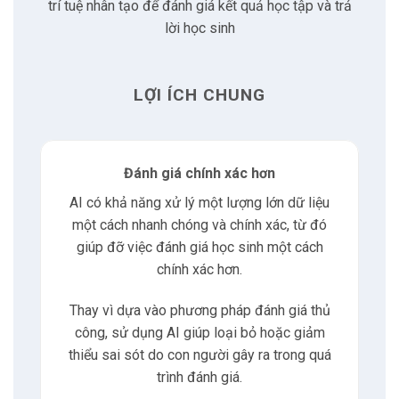
2.4
Hỗ trợ học sinh tức thì
trí tuệ nhân tạo để đánh giá kết quả học tập và trả
lời học sinh
3
Phương pháp đánh giá truyền thống
LỢI ÍCH CHUNG
3.1
Xem nhẹ kỹ năng thực hành
3.2
Thiếu sự đa dạng
Đánh giá chính xác hơn
AI có khả năng xử lý một lượng lớn dữ liệu
3.3
Không tạo được động lực
một cách nhanh chóng và chính xác, từ đó
giúp đỡ việc đánh giá học sinh một cách
3.4
Không phản ánh đầy đủ
chính xác hơn.
Thay vì dựa vào phương pháp đánh giá thủ
4
Phương pháp dùng AI để đánh giá
công, sử dụng AI giúp loại bỏ hoặc giảm
thiểu sai sót do con người gây ra trong quá
4.1
Phân tích dữ liệu
trình đánh giá.