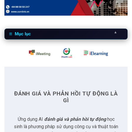
▲
Mục lục
1
Đánh giá và phản hồi tự động là gì
2
Lợi ích chung
2.1
Đánh giá chính xác hơn
ĐÁNH GIÁ VÀ PHẢN HỒI TỰ ĐỘNG LÀ
2.2
Tiết kiệm thời gian
GÌ
2.3
Khả năng đánh giá toàn diện
Ứng dụng AI
đánh giá và phản hồi tự động
học
sinh là phương pháp sử dụng công cụ và thuật toán