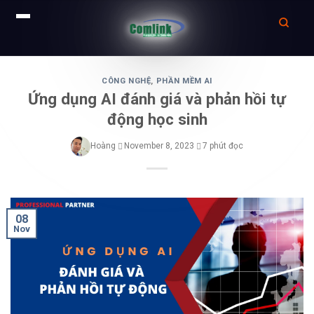
Skip
to
CÔNG NGHỆ
,
PHẦN MỀM AI
Ứng dụng AI đánh giá và phản hồi tự
content
động học sinh
Hoàng
November 8, 2023
7 phút đọc
08
Nov