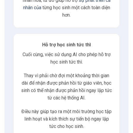
nhân hóa, từ đó giúp hỗ trợ
sự phát triển cá
nhân của
từng học sinh một cách toàn diện
7.1
Nguyễn Xuân Hoàng
hơn.
8
Liên hệ
Hỗ trợ học sinh tức thì
8.1
Địa chỉ
Cuối cùng, việc sử dụng AI cho phép hỗ trợ
học sinh tức thì.
8.2
Giờ làm việc
Thay vì phải chờ đợi một khoảng thời gian
8.3
E-mail
dài để nhận được phản hồi từ giáo viên, học
sinh có thể nhận được phản hồi ngay lập tức
8.4
Phone
từ các hệ thống AI.
Điều này giúp tạo ra một môi trường học tập
9
Tư vấn
linh hoạt và kích thích sự tiến bộ ngay lập
tức cho học sinh.