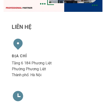
Tầng 6 184 Phương Liệt
Phường Phương Liệt
Thành phố. Hà Nội
GIỜ LÀM VIỆC
Thứ Hai đến Thứ Sáu
Từ 8:00 đến 17:30
Hỗ trợ trực tuyến: 24/7
E-MAIL
info@comlink.com.vn