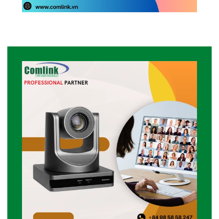
Tích hợp dễ dàng với các nền tảng học
trực tuyến
Để phục vụ các nhu cầu học tập khác nhau,
Camera hỗ trợ tích hợp với các nền tảng họp
trực tuyến phổ biến như Zoom, Microsoft
Teams, Google Meet và nhiều nền tảng khác.
Sự tương thích này loại bỏ bất kỳ giới hạn nào