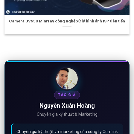
TÁC GIẢ
Nguyễn Xuân Hoàng
Chuyên gia kỹ thuật & Marketing
Chuyên gia kỹ thuật và marketing của công ty Comlink.
Tốt nghiệp Đại học Bách Khoa Hà Nội chuyên ngành
điện tử viễn thông. Đã có 22 năm kinh nghiệm trong
cung cấp các giải pháp công nghệ cho ngành giáo dục
và y tế, viễn thông và các dự án phần mềm doanh
nghiệp.
Xem chi tiết