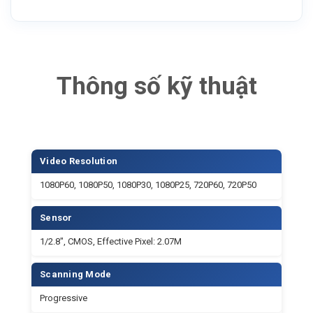
Sensor
1/2.8″, CMOS, Effective Pixel: 2.07M
Scanning Mode
Progressive
Lens
20x, f4.7mm ~ 94mm, F1.6 ~ F3.6
Digital Zoom
16x
Minimal Illumination
0.5Lux @ (F1.8, AGC ON)