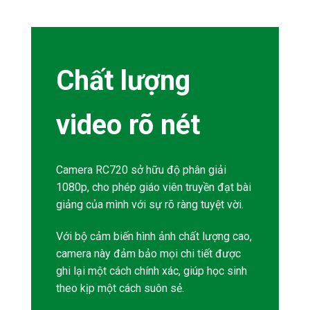
1080p, cho phép giáo viên truyền đạt bài
giảng của mình với sự rõ ràng tuyệt vời.
Với bộ cảm biến hình ảnh chất lượng cao,
camera này đảm bảo mọi chi tiết được
ghi lại một cách chính xác, giúp học sinh
theo kịp một cách suôn sẻ.
Cho dù bạn đang giảng dạy các phép
toán phức tạp hay trình bày các biểu đồ
tinh vi, Camera
đảm bảo rằng học sinh
của bạn nhận được trải nghiệm
học tập
hình ảnh chưa từng có.