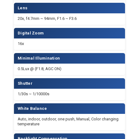
Shutter
1/30s ~ 1/10000s
White Balance
Auto, indoor, outdoor, one push, Manual, Color changing
temperature
Backlight Compensation
Support
Digital Noise Reduction
2D&3D Digital Noise Reduction
Video S/N
≥55dB
Horizontal Angle of View