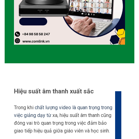
Hiệu suất âm thanh xuất sắc
Trong khi
chất lượng video là quan trọng trong
việc giảng dạy từ
xa, hiệu suất âm thanh cũng
đóng vai trò quan trọng trong việc đảm bảo
giao tiếp hiệu quả giữa giáo viên và học sinh.
Camera này vượt trội trong khía cạnh này với
khả năng âm thanh cao cấp.
Được trang bị
công nghệ
chống tiếng ồn tiên
tiến và microphone mạnh mẽ, camera ghi lại
mọi từ ngữ được nói bởi giáo viên một cách rõ
ràng nhất.
Tính năng này loại bỏ bất kỳ rào cản âm thanh
có thể gây trở ngại trong việc giảng dạy từ xa
hiệu quả.