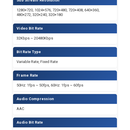
50Hz: 1fps ~ 50fps, 60Hz: 1fps ~ 60fps
Audio Compression
AAC
Audio Bit Rate
96Kbps, 128Kbps, 256Kbps
Support Protocols
TCP/IP, HTTP, RTSP, RTMP, Onvif, DHCP, Multicast, etc.
CÓ THỂ BẠN QUAN TÂM