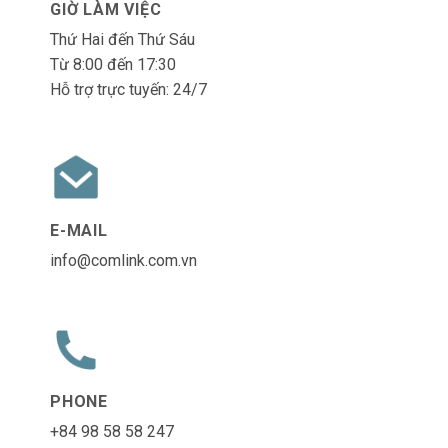
PHONE
+84 98 58 58 247
Tư vấn
Họ và tên
Liên hệ
Địa chỉ Email