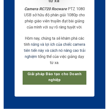
6
LIÊN HỆ
Giải pháp Đào tạo cho Doanh
nghiệp
6.1
Địa chỉ
6.2
Giờ làm việc
6.3
E-mail
6.4
Phone
Chất lượng
7
Tư vấn
video rõ nét
Camera
RC720 sở hữu độ phân giải