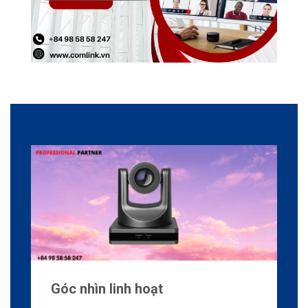
Góc nhìn linh hoạt
Một tính năng đáng chú ý của Camera
Rc720 là
góc nhìn FOV 60°
, cung cấp cho
giáo viên khả năng điều chỉnh góc quay
theo nhu cầu giảng dạy của họ.
Cho dù bạn muốn có một góc nhìn rộng bao
quát toàn bộ lớp học hoặc một góc nhìn tập
trung vào một khu vực cụ thể,
Camera cho
phép bạn hoàn toàn kiểm soát.
Điều này đảm bảo rằng mỗi học sinh, dù có