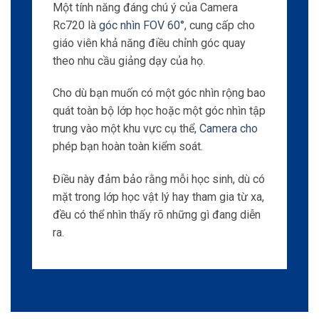
mặt trong lớp học vật lý hay tham gia từ xa,
đều có thể nhìn thấy rõ những gì đang diễn
ra.
Zoom quang học mạnh mẽ
Ngoài FOV ấn tượng,
Camera
còn cung cấp
khả năng zoom quang học lên đến 20x đáng
kể.
Tính năng này cho phép
giáo viên thu nhỏ các
chi tiết quan trọng trong
quá trình thuyết trình