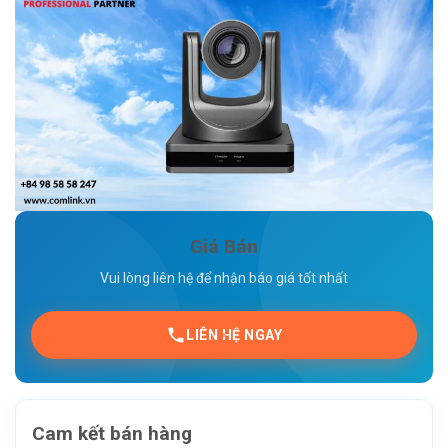
Vui lòng liên hệ để nhận báo giá tốt nhất
LIÊN HỆ NGAY
Cam kết bán hàng
Sản phẩm chính hãng mới 100% đầy đủ chứng nhận
CO/CQ
Giá cạnh tranh trên thị trường
Có ưu đãi cho đại lý và cung cấp theo dự án
Bảo hành, thay thế trên toàn quốc