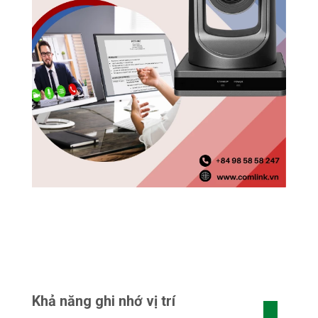
Khả năng ghi nhớ vị trí
Camera có khả năng ghi nhớ đến 255 vị trí.
Camera không thể phủ nhận là một thay đổi lớn
trong lĩnh vực giảng dạy từ
xa.
Chất lượng video xuất sắc, góc nhìn linh hoạt,
khả năng zoom mạnh mẽ, tích hợp liền mạch
với các nền tảng họp trực tuyến,làm cho nó trở
thành công cụ không thể thiếu cho các giáo
viên trên toàn thế giới.