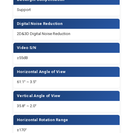
61.1° ~ 3.5°
Vertical Angle of View
35.8° ~ 2.0°
Horizontal Rotation Range
±170°
Vertical Rotation Range
-30° ~ +90°
Pan Speed Range
2.7° ~ 35.7°/s
Tilt Speed Range
2.7° ~ 31.5°/s