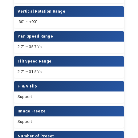
H & V Flip
Support
Image Freeze
Support
Number of Preset
255
Preset Accuracy
0.1°
Video Compression
H.264/MJPEG