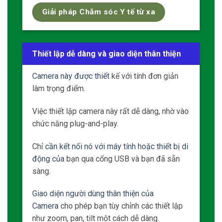
Chỉ
cần kết nối nó với máy tính hoặc thiết bị di
động của
bạn qua cổng USB và bạn đã sẵn
sàng.
Giao diện người dùng thân thiện của
Camera
cho phép bạn tùy chỉnh các thiết lập
như zoom, pan, tilt một cách dễ dàng.
Giao diện trực quan này đảm bảo rằng ngay
cả các giáo viên có ít kinh nghiệm kỹ thuật
cũng có thể điều hướng và tận dụng tối đa
công cụ mạnh mẽ này..