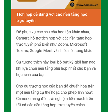
khi lựa chọn nền tảng phù hợp nhất cho bạn và
học sinh của bạn.
Cho dù trường học của bạn đã chuẩn hóa trên
một nền tảng cụ thể hoặc cho phép linh hoạt,
Camera mang đến trải nghiệm liền mạch trên
tất cả các nền tảng họp trực tuyến chính.
Giải pháp Chăm sóc Y tế từ xa
Thiết lập dễ dàng và giao diện thân thiện
Camera này được thiết
kế với tính đơn giản
làm trọng điểm.
Việc thiết lập camera này rất dễ dàng, nhờ vào
chức năng plug-and-play.