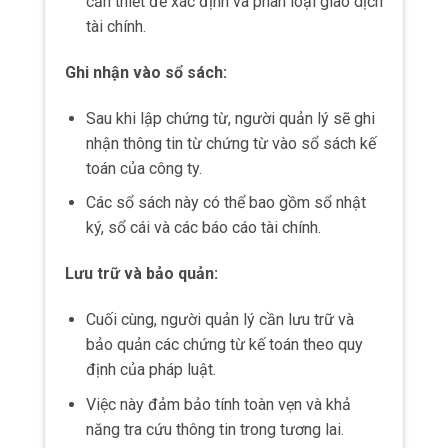
Việc duy trì hệ thống quản lý và lưu trữ các
chứng từ kế toán có thể đòi hỏi chi phí cao
cho doanh nghiệp.
Ngoài ra, việc thuê nhân viên có kiến thức
về kế toán để thực hiện công việc liên quan
cũng tiêu tốn nguồn lực.
Rủi ro về sai sót:
Trong quá trình xử lý thông tin qua các
chứng từ, có khả năng xảy ra sai sót hoặc
hàng loạt sai sót khiến thông tin không
được chính xác.
Điều này có thể ảnh hưởng đến sự
minh
bạch và tin cậy của thông
tin tài chính.
Thời gian tra cứu: