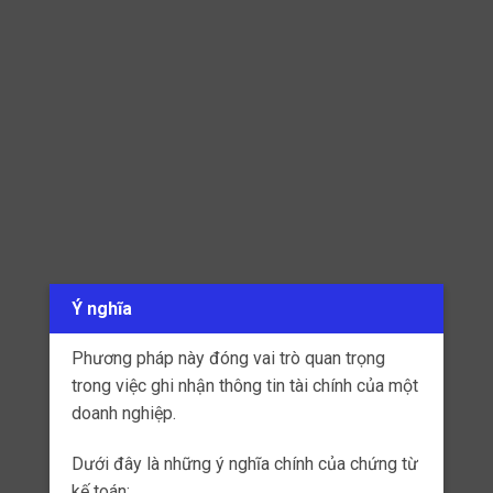
Lập chứng từ:
Tiếp theo, người quản lý sẽ lập chứng từ
dựa trên thông tin đã xác định ở bước
trước.
Chứng từ này phải
bao gồm các thông
tin
cần thiết để xác định và phân loại giao dịch
tài chính.
Ghi nhận vào sổ sách:
Sau khi lập chứng từ, người quản lý sẽ ghi
nhận thông tin từ chứng từ vào sổ sách kế
toán của công ty.
Các sổ sách này có thể bao gồm sổ nhật
ký, sổ cái và các báo cáo tài chính.