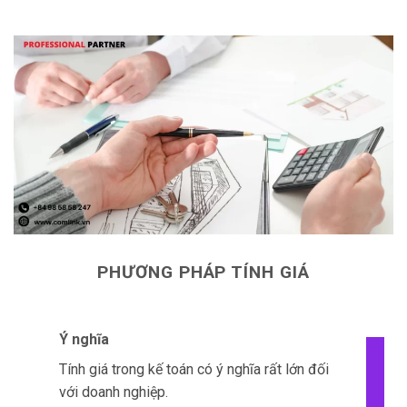
Điều này có nghĩa là hàng tồn kho được
tính theo giá thành của các lô hàng nhập
vào gần đây nhất.
Phương pháp tiêu chuẩn
Phương pháp tiêu chuẩn dựa trên việc xác
định một mức độ tiêu chuẩn cho các yếu tố
chi phí như nguyên vật liệu, lao động và
khấu hao.
Giá thành của sản phẩm được tính bằng
cách so sánh thực tế với mức tiêu chuẩn
đã đặt ra.
Ưu điểm
Dễ hiểu và áp dụng.