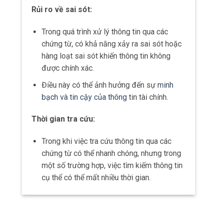
Giá trung bình = (Tổng giá trị nhập kho +
Tổng giá trị xuất kho) / (Số lượng nhập kho
+ Số lượng xuất kho)
Phương pháp FIFO (First In First Out)
Phương pháp FIFO
cho rằng hàng hóa
được nhập vào trước cũng được xuất ra
trước.
Điều này có nghĩa là hàng tồn kho được
tính theo giá thành của các lô hàng nhập
vào gần nhất.
Phương pháp LIFO (Last In First Out)
Ngược lại với FIFO, phương pháp LIFO cho
rằng hàng hóa được nhập vào sau cùng sẽ
được xuất ra trước.