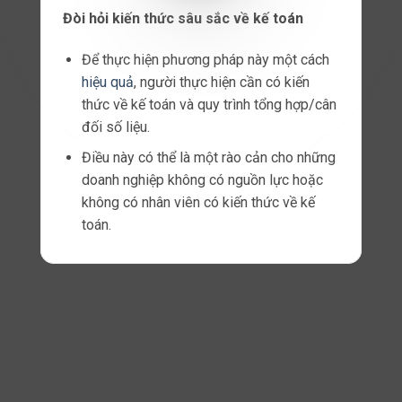
Xác định loại chứng từ:
Đầu tiên, người quản lý cần xác định loại
chứng từ phù hợp cho mỗi giao dịch tài
chính.
Các loại chứng từ phổ biến bao gồm hóa
đơn, biên lai, phiếu thu/chi, sổ nhật ký, sổ
cái, báo cáo tài chính, v.v.
Mô tả chi tiết giao dịch:
Sau khi xác định loại chứng từ, người quản
lý cần mô tả chi tiết về giao dịch được
thực hiện.
Thông tin này bao gồm ngày tháng, số tiền,
đối tượng liên quan và mô tả về nội dung
của giao dịch.