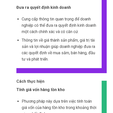
Hạn chế
Không xem xét các yếu tố khác như thời
gian sử dụng và
chất lượng
.
Không phù hợp cho các ngành hàng có biến
động cao về giá thành.
Không xem xét các yếu tố khác như
chất
lượng
và nguyên liệu sử dụng.
Không xem xét yếu tố thời gian và chất
lượng.
Không áp dụng được cho các ngành hàng
không có ngày hết hạn sử dụng.
Không xem xét
yếu tố
thực tế.
Yêu cầu sự theo dõi và cập nhật liên tục.