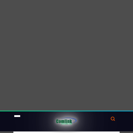
Hỗ trợ kiểm toán:
Chứng từ kế toán là một phần quan trọng
trong quá trình kiểm toán.
Những chứng từ này cung cấp bằng chứng
về sự tồn tại và tính hợp lý của các giao
dịch tài chính.
Điều này giúp kiểm toán viên xác nhận tính
chính xác và
minh bạch của thông
tin được
ghi nhận.
Cách ghi nhận thông qua chứng từ
Quá trình ghi nhận thông tin tài chính qua
chứng từ kế toán bao gồm các bước sau: