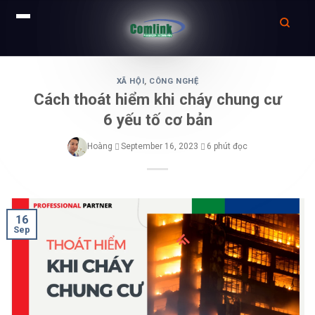
Skip
to
XÃ HỘI
,
CÔNG NGHỆ
Cách thoát hiểm khi cháy chung cư
content
6 yếu tố cơ bản
Hoàng
September 16, 2023
6 phút đọc
16
Sep