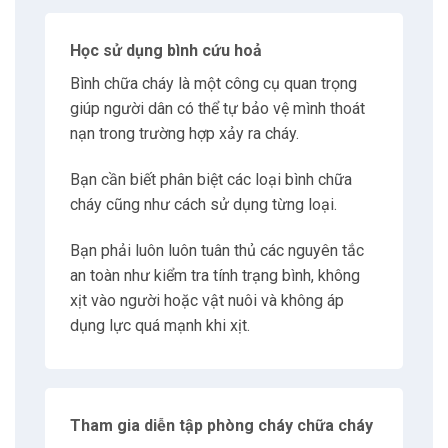
6.2
Sử dụng thang dây
Học sử dụng bình cứu hoả
Bình chữa cháy là một công cụ quan trọng
6.3
Tuyệt đối không được nhảy từ tầng cao xuống
giúp người dân có thể tự bảo vệ mình thoát
nạn trong trường hợp xảy ra cháy.
6.4
Không nấp trong phòng tắm
Bạn cần biết phân biệt các loại bình chữa
7
Có thể bạn quan tâm
cháy cũng như cách sử dụng từng loại.
Bạn phải luôn luôn tuân thủ các nguyên tắc
7.1
Nguyễn Xuân Hoàng
an toàn như kiểm tra tính trạng bình, không
xịt vào người hoặc vật nuôi và không áp
8
Liên hệ
dụng lực quá mạnh khi xịt.
8.1
Địa chỉ
Tham gia diễn tập phòng cháy chữa cháy
8.2
Giờ làm việc