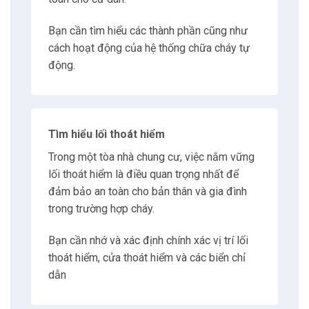
4.2
Mặt nạ chống cháy chống khói
Bạn cần tìm hiểu các thành phần cũng như
cách hoạt động của hệ thống chữa cháy tự
5
Di chuyển đến lối thoát hiểm
động.
5.1
Kiểm tra cửa
5.2
Cúi người khi di chuyển
Tìm hiểu lối thoát hiểm
Trong một tòa nhà chung cư, việc nắm vững
5.3
Không sử dụng thang máy
lối thoát hiểm là điều quan trọng nhất để
đảm bảo an toàn cho bản thân và gia đình
trong trường hợp cháy.
5.4
Khi phải băng qua lửa hoặc khói
Bạn cần nhớ và xác định chính xác vị trí lối
6
Khi không thể thoát khỏi căn hộ
thoát hiểm, cửa thoát hiểm và các biển chỉ
dẫn
6.1
Chặn cửa để chống khói