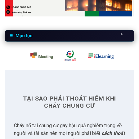
▲
Mục lục
1
Tại sao phải thoát hiểm khi cháy chung cư
2
Tìm hiểu và học kỹ năng trước khi xảy ra hỏa hoạn
2.1
Tìm hiểu hệ thống chữa cháy tự động
TẠI SAO PHẢI THOÁT HIỂM KHI
2.2
Tìm hiểu lối thoát hiểm
CHÁY CHUNG CƯ
2.3
Học sử dụng bình cứu hoả
Cháy nổ tại chung cư gây hậu quả nghiêm trọng về
người và tài sản nên mọi người phải biết
cách thoát