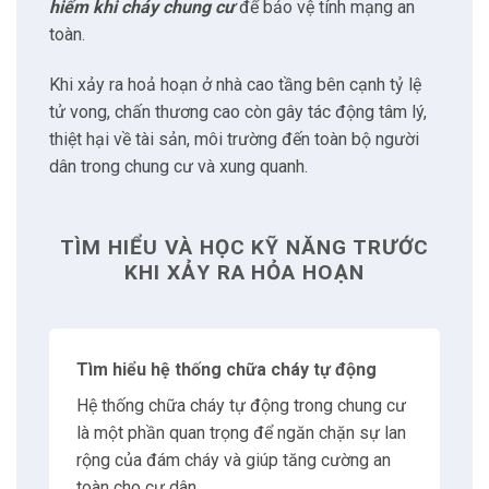
2.4
Tham gia diễn tập phòng cháy chữa cháy
hiểm khi cháy chung cư
để bảo vệ tính mạng an
toàn.
3
Thông báo cho những người liên quan
Khi xảy ra hoả hoạn ở nhà cao tầng bên cạnh tỷ lệ
tử vong, chấn thương cao còn gây tác động tâm lý,
3.1
Cảnh sát cứu hoả
thiệt hại về tài sản, môi trường đến toàn bộ người
dân trong chung cư và xung quanh.
3.2
Ban Quản lý chung cư
TÌM HIỂU VÀ HỌC KỸ NĂNG TRƯỚC
3.3
Căn hộ xung quanh
KHI XẢY RA HỎA HOẠN
3.4
Sử dụng hệ thống báo cháy
Tìm hiểu hệ thống chữa cháy tự động
4
Sử dụng thiết bị chữa cháy và phòng hộ
Hệ thống chữa cháy tự động trong chung cư
là một phần quan trọng để ngăn chặn sự lan
4.1
Sử dụng bình cứu hoả
rộng của đám cháy và giúp tăng cường an
toàn cho cư dân.