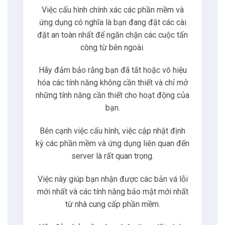
Việc cấu hình chính xác các phần mềm và
6
Mã hóa âm thanh và Video
ứng dụng có nghĩa là bạn đang đặt các cài
đặt an toàn nhất để ngăn chặn các cuộc tấn
6.1
Mã hóa âm thanh
công từ bên ngoài.
Hãy đảm bảo rằng bạn đã tắt hoặc vô hiệu
6.2
Mã hóa video
hóa các tính năng không cần thiết và chỉ mở
những tính năng cần thiết cho hoạt động của
7
Có thể bạn quan tâm
bạn.
7.1
Nguyễn Xuân Hoàng
Bên cạnh việc cấu hình, việc cập nhật định
kỳ các phần mềm và ứng dụng liên quan đến
server là rất quan trọng.
8
Liên hệ
Việc này giúp bạn nhận được các bản vá lỗi
8.1
Địa chỉ
mới nhất và các tính năng bảo mật mới nhất
từ nhà cung cấp phần mềm.
8.2
Giờ làm việc