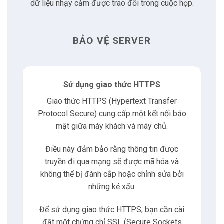
2.4
Sử dụng VPN
dữ liệu nhạy cảm được trao đổi trong cuộc họp.
3
Bảo vệ Database
BẢO VỆ SERVER
3.1
Mã hóa Database
Sử dụng giao thức HTTPS
3.2
Giới hạn quyền truy cập
Giao thức HTTPS (Hypertext Transfer
Protocol Secure) cung cấp một kết nối bảo
3.3
Theo dõi lịch sử truy cập
mật giữa máy khách và máy chủ.
3.4
Định kỳ sao lưu và khôi phục
Điều này đảm bảo rằng thông tin được
truyền đi qua mạng sẽ được mã hóa và
không thể bị đánh cắp hoặc chỉnh sửa bởi
4
Bảo vệ File dữ liệu
những kẻ xấu.
4.1
Mã hóa File
Để sử dụng giao thức HTTPS, bạn cần cài
đặt một chứng chỉ SSL (Secure Sockets