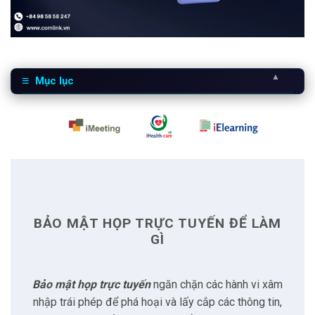
▲
Mục lục
1
Bảo mật họp trực tuyến để làm gì
2
Bảo vệ Server
2.1
Sử dụng giao thức HTTPS
BẢO MẬT HỌP TRỰC TUYẾN ĐỂ LÀM
2.2
Cấu hình và cập nhật định kỳ
GÌ
2.3
Sử dụng tường lửa Firewall
Bảo mật họp trực tuyến
ngăn chặn các hành vi xâm
nhập trái phép để phá hoại và lấy cắp các thông tin,