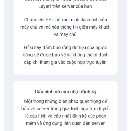
4.2
Kiểm soát chia sẻ file
Layer) trên server của bạn.
Chứng chỉ SSL sẽ xác
minh danh tính của
4.3
Kiểm tra tính toàn vẹn file
máy chủ và mã hóa thông
tin giữa máy khách
và máy chủ.
4.4
Đặt thời gian tự hủy
Điều này đảm bảo rằng dữ liệu của người
dùng sẽ được bảo vệ và không thể bị đánh
5
Bảo vệ tài khoản người dùng
cắp khi tham gia vào cuộc họp trực tuyến.
5.1
Sử dụng mật khẩu mạnh
5.2
Sử dụng xác thực 2 yếu tố 2FA
Cấu hình và cập nhật định kỳ
Một trong những biện pháp quan trọng để
5.3
Đặt mật khẩu phòng họp
bảo vệ server trong quá trình họp trực tuyến
là cấu hình và cập nhật định kỳ các phần
5.4
Theo dõi lịch sử tài khoản
mềm và ứng dụng liên quan đến server.