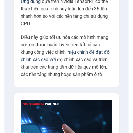
Ứng dụng
dựa trên Nvidia TensorRT có thể
5.3
Triển khai và chạy mô hình với Triton
thực hiện quá trình suy luận lên đến 36 lần
nhanh hơn so với các nền tảng chỉ sử dụng
6
Tối ưu hóa suy luận
CPU.
6.1
Quantization
Điều này giúp tối ưu hóa các mô hình mạng
nơ-ron được huấn luyện trên tất cả các
khung công việc chính,
hiệu chỉnh để đạt độ
6.2
Layer and tensor fusion
chính xác cao với
độ chính xác cao và triển
khai trên các trung tâm dữ liệu quy mô lớn,
6.3
Kernel tuning
các nền tảng nhúng hoặc sản phẩm ô tô.
6.4
Sử dụng Triton để triển khai và mở rộng
7
Triển khai và mở rộng với Triton
7.1
Triển khai mô hình với Triton