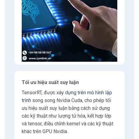
7.2
Mở rộng mô hình với Triton
8
Có thể bạn quan tâm
8.1
Nguyễn Xuân Hoàng
9
Liên hệ
9.1
Địa chỉ
Tối ưu hiệu suất suy luận
TensorRT, được
xây dựng trên mô hình lập
9.2
Giờ làm việc
trình
song song Nvidia Cuda, cho phép tối
ưu hiệu suất suy luận bằng cách sử dụng
9.3
E-mail
các kỹ thuật như lượng tử hóa, kết hợp lớp
và tensor, điều chỉnh kernel và các kỹ thuật
9.4
Phone
khác trên GPU Nvidia.