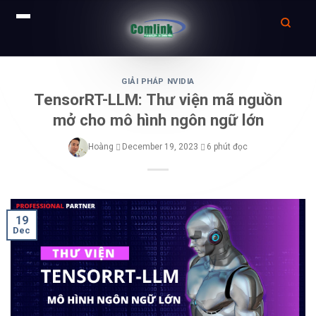
Skip
to
GIẢI PHÁP NVIDIA
TensorRT-LLM: Thư viện mã nguồn
content
mở cho mô hình ngôn ngữ lớn
Hoàng
December 19, 2023
6 phút đọc
19
Dec