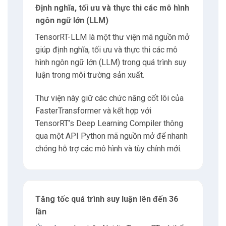
Định nghĩa, tối ưu và thực thi các mô hình
ngôn ngữ lớn (LLM)
4
Gia tăng hiệu suất suy luận
TensorRT-LLM là một thư viện mã nguồn mở
giúp định nghĩa, tối ưu và thực thi các mô
4.1
Sử dụng INT8 và FP16 optimizations
hình ngôn ngữ lớn (LLM) trong quá trình suy
luận trong môi trường sản xuất.
4.2
Tối ưu hoá kernel và tensor fusion
Thư viện này giữ các chức năng cốt lõi của
FasterTransformer và kết hợp với
4.3
Sử dụng Triton để triển khai và mở rộng
TensorRT’s Deep Learning Compiler thông
qua một API Python mã nguồn mở để nhanh
5
Thực hiện quá trình suy luận
chóng hỗ trợ các mô hình và tùy chỉnh mới.
5.1
Định nghĩa mô hình LLM
Tăng tốc quá trình suy luận lên đến 36
5.2
Tối ưu hoá mô hình
lần