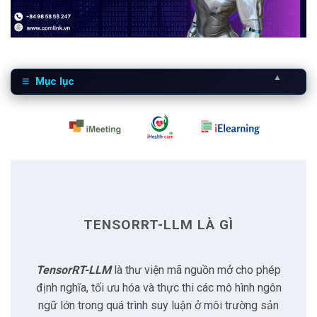
▲
Mục lục
1
TensorRT-LLM là gì
2
Những chức năng chính
2.1
Định nghĩa, tối ưu và thực thi các mô hình ngôn
ngữ lớn (LLM)
TENSORRT-LLM LÀ GÌ
2.2
Tăng tốc quá trình suy luận lên đến 36 lần
TensorRT-LLM
là thư viện mã nguồn mở cho phép
định nghĩa, tối ưu hóa và thực thi các mô hình ngôn
2.3
Tối ưu hiệu suất suy luận
ngữ lớn trong quá trình suy luận ở môi trường sản