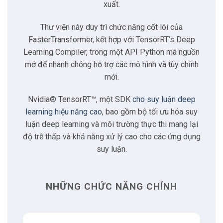
xuất.
2.4
Tăng tốc cho mọi công việc
Thư viện này duy trì chức năng cốt lõi của
FasterTransformer, kết hợp với TensorRT’s Deep
2.5
Triển khai, chạy và mở rộng với Triton
Learning Compiler, trong một API Python mã nguồn
mở để nhanh chóng hỗ trợ các mô hình và tùy chỉnh
3
Lợi ích của việc sử dụng TensorRT-LLM
mới.
3.1
Tăng tốc hiệu suất phân giải lên đến 36 lần
Nvidia® TensorRT™, một SDK
cho suy luận deep
learning hiệu năng cao
, bao gồm bộ tối ưu hóa suy
luận deep learning và môi trường thực thi mang lại
3.2
Tối ưu hóa hiệu suất phân giải thông qua
quantization, layer fusion và kernel tuning
độ trễ thấp và khả năng xử lý cao cho các ứng dụng
suy luận.
3.3
Triển khai, chạy và mở rộng với Triton
NHỮNG CHỨC NĂNG CHÍNH
3.4
Hỗ trợ cho các framework phổ biến
3.5
Triển khai trên nhiều môi trường