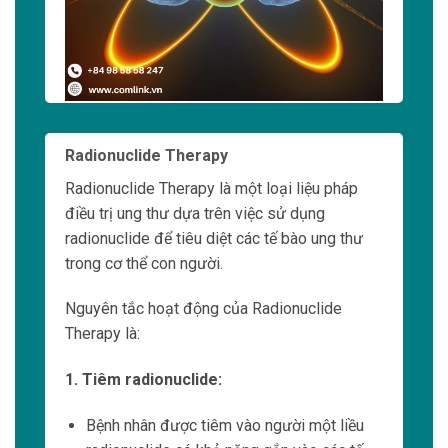
VAI TRÒ CỦA CÔNG NGHỆ INTEL
Intel Xeon Processors
Intel Xeon là dòng vi xử
lý được thiết kế đặc
biệt cho
các ứng dụng y học hiện đại.
Nhờ vào kiến trúc và hiệu năng mạnh mẽ, các
bác sĩ và nhân viên y tế có thể thực hiện các tác
vụ tính toán phức tạp.
Điều này giúp xử lý dữ liệu lớn một cách nhanh
chóng và chính xác.