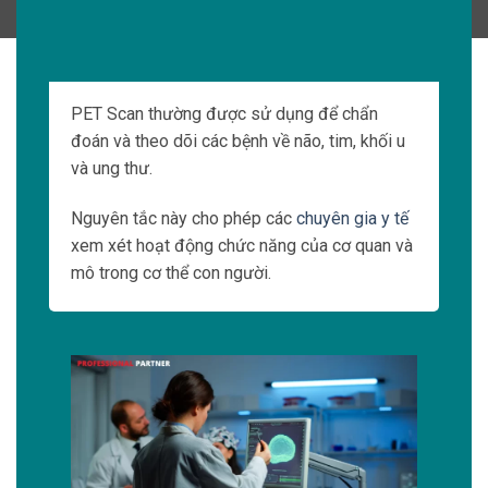
Các nguyên tử phóng xạ trong cơ quan
hoặc mô sẽ tỏa ra photon, có thể là tia X
hoặc tia gamma.
4. Ghi lại photon:
Máy quét SPECT sẽ ghi lại các photon
được phát ra và tính toán vị trí xuất hiện
của chúng.
5. Tạo hình ảnh:
Dữ liệu thu thập từ máy quét SPECT sẽ
được xử lý bởi máy tính để tạo ra hình ảnh
ba chiều của cơ quan hoặc mô cần được
xem xét.
SPECT thường được sử dụng để chẩn đoán
các bệnh về não, tim, gan, xương và ung thư.