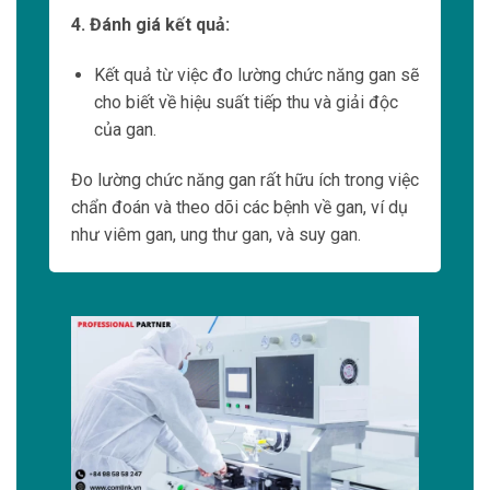
Tùy thuộc vào mục đích sử dụng, tia X
hoặc tia gamma có thể được sử dụng để
chụp ảnh cơ thể
Tuy nhiên, do tính ionizing cao của tia X và tia
gamma, việc tiếp xúc với các loại tia này có
thể gây nguy hiểm cho sức khỏe con người.
Do đó việc sử dụng và tiếp xúc với các loại
tia này chỉ nên được thực hiện dưới sự giám
sát của các chuyên gia y tế.
Radioactive Iodine Therapy
Radioactive Iodine Therapy là một liệu pháp
điều trị ung thư dựa trên việc sử dụng iodine
radioactin để tiêu diệt tế bào ung thư thyroid.