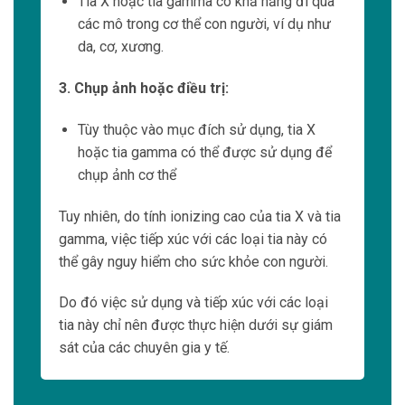
gây tổn thương cho các tế bào ung thư
thyroid.