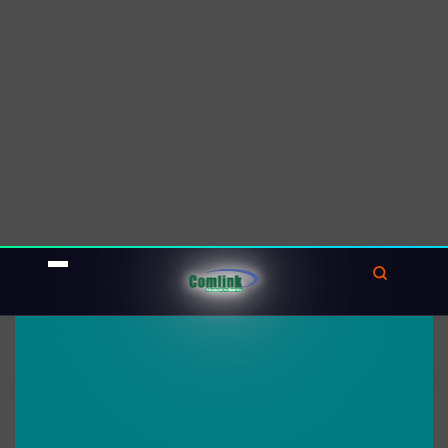
đoán và theo dõi các bệnh về não, tim, khối u
và ung thư.
Nguyên tắc này cho phép các
chuyên gia y tế
xem xét hoạt động chức năng của cơ quan và
mô trong cơ thể con người.
SPECT (Single-Photon Emission