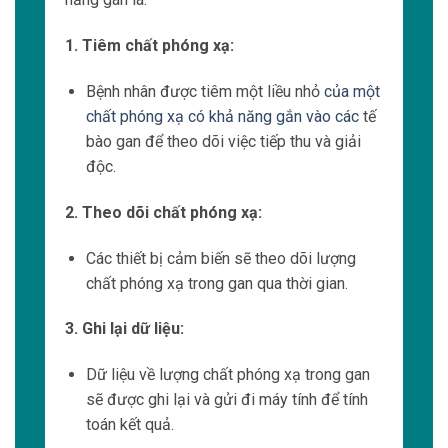
động không mong muốn cho cơ thể con người.
Nguyên tắc hoạt động của tia X và tia gamma
là:
1. Tạo nguồn tia X hoặc tia gamma:
Một nguồn tạo ra các photon với năng
lượng cao được sử dụng để tạo ra tia X
hoặc tia gamma.
2. Xuyên qua mô:
Tia X hoặc tia gamma có khả năng đi qua
các mô trong cơ thể con người, ví dụ như
da, cơ, xương.
3. Chụp ảnh hoặc điều trị: