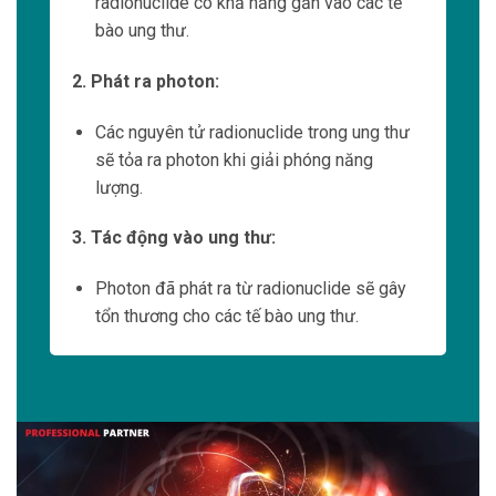
Tăng tốc độ xử lý dữ liệu
Với
công nghệ
đa luồng (multithreading) của
Intel Xeon, các thiết bị và máy móc trong y
học hạt nhân có thể xử lý nhiều tác vụ cùng
một lúc.
Intel Xeon có thể thực hiện đồng thời từ việc
thu thập dữ liệu đến việc phân tích và chẩn
đoán.
Điều này giúp tăng tốc độ xử lý dữ liệu và
giảm thời gian chờ đợi cho bệnh nhân.
Tối ưu
hóa hiệu suất
Các vi xử lý Intel Xeon được tối ưu hóa để
đáp ứng nhu cầu cao về hiệu suất trong y
học hạt nhân.