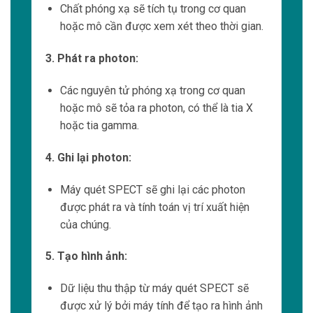
bào gan để theo dõi việc tiếp thu và giải
độc.
2. Theo dõi chất phóng xạ:
Các thiết bị cảm biến sẽ theo dõi lượng
chất phóng xạ trong gan qua thời gian.
3. Ghi lại dữ liệu:
Dữ liệu về lượng chất phóng xạ trong gan
sẽ được ghi lại và gửi đi máy tính để tính
toán kết quả.
4. Đánh giá kết quả:
Kết quả từ việc đo lường chức năng gan sẽ
cho biết về hiệu suất tiếp thu và giải độc
của gan.