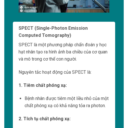
Phương
pháp này cho phép các chuyên gia y
tế
đánh giá hoạt động chức năng của cơ quan
và mô trong cơ thể con người.
Đo lường chức năng gan
Đo lường chức năng gan là một công nghệ y
học hạt nhân để đánh giá hoạt động gan và
hiệu suất tiếp thu và giải độc của gan.
Nguyên tắc hoạt động của đo lường chức
năng gan là:
1. Tiêm chất phóng xạ:
Bệnh nhân được tiêm một liều nhỏ
của một
chất phóng xạ có khả năng gắn vào các
tế