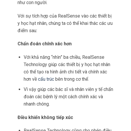
Với Optane Memory, các thiết bị lưu trữ
trong y học hạt nhân có thể truy xuất dữ liệu
một
cách nhanh chóng và hiệu quả
hơn.
Điều này rất quan trọng trong việc xử lý dữ
liệu y tế lớn và giúp giảm thời gian chờ đợi
cho bệnh nhân.
Tối ưu hóa hiệu suất
Optane Memory cũng giúp tối ưu hóa hiệu
suất của các
thiết bị
lưu trữ.
Với khả năng tự động ghi lại dữ liệu được
truy cập thường xuyên và tối ưu hoá việc
truy xuất dữ liệu.
Optane Memory giúp các thiết bị hoạt động
một
cách hiệu quả
và ổn định.