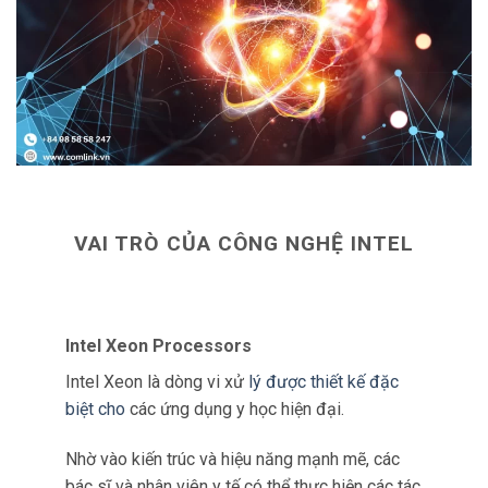
Với các tính năng như bộ nhớ đệm thông
minh (Smart Cache) và công nghệ Turbo
Boost, vi xử lý này có thể tự động tăng tốc
độ xử lý khi cần thiết.
Từ đó giúp tối ưu hóa hiệu suất của các thiết
bị và máy móc y học.
Intel RealSense Technology
Intel RealSense Technology là một công nghệ
tiên tiến cho phép máy tính “nhìn” và “cảm nhận”
như con người.
Với sự tích hợp của RealSense vào các thiết bị
y học hạt nhân, chúng ta có thể khai thác các ưu
điểm sau: