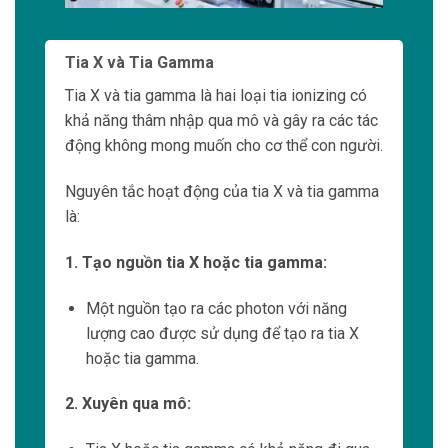
Nguyên tắc hoạt động của Radioactive Iodine
Therapy là:
1. Tiêm iodine radioactin:
Bệnh nhân được tiêm vào người một liều
iodine radioactin có khả năng gắn vào các
tế bào ung thư thyroid.
2. Phát ra photon:
Các nguyên tử iodine radioactin trong ung
thư thyroid sẽ tỏa ra photon khi giải phóng
năng lượng.
3. Tác động vào ung thư thyroid:
Photon đã phát ra từ iodine radioactin sẽ