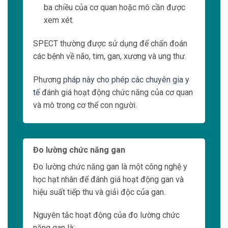
Đo lường chức năng gan rất hữu ích trong việc
chẩn đoán và theo dõi các bệnh về gan, ví dụ
như viêm gan, ung thư gan, và suy gan.
Tia X và Tia Gamma
Tia X và tia gamma là hai loại tia ionizing có
khả năng thâm nhập qua mô và gây ra các tác