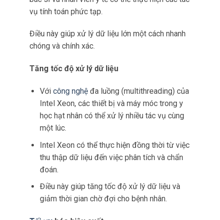
Chẩn đoán chính xác hơn
Với khả năng “nhìn” ba chiều, RealSense
Technology giúp các thiết bị y học hạt nhân
có thể tạo ra hình ảnh chi tiết và chính xác
hơn về
cấu trúc
bên trong cơ thể.
Vì vậy giúp các bác sĩ và nhân viên y tế chẩn
đoán các bệnh lý một cách chính xác và
nhanh chóng.
Điều khiển không tiếp xúc
RealSense Technology cũng cho phép điều
khiển các
thiết bị y tế
mà không cần tiếp xúc
trực tiếp.