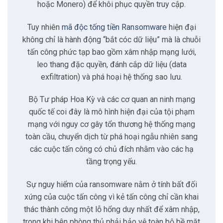
3.3
Tấn công vào nền tảng ảo hóa VMware ESXi
hoặc Monero) để khôi phục quyền truy cập.
Tuy nhiên
mã độc tống tiền Ransomware
hiện đại
4
Chiến thuật tống tiền
không chỉ là hành động “bắt cóc dữ liệu” mà là chuỗi
tấn công phức tạp bao gồm xâm nhập mạng lưới,
5
Chiến lược phòng thủ
leo thang đặc quyền, đánh cắp dữ liệu (data
exfiltration) và phá hoại hệ thống sao lưu.
5.1
Sao lưu dữ liệu theo quy tắc 3-2-1
Bộ Tư pháp Hoa Kỳ và các cơ quan an ninh mạng
quốc tế coi đây là mô hình hiện đại của tội phạm
5.2
Quản lý lỗ hổng và vá lỗi
mạng với nguy cơ gây tổn thương hệ thống mạng
toàn cầu, chuyển dịch từ phá hoại ngẫu nhiên sang
5.3
Định danh và kiểm soát truy cập
các cuộc tấn công có chủ đích nhằm vào các hạ
tầng trọng yếu.
5.4
Phân đoạn mạng
Sự nguy hiểm của ransomware nằm ở tính bất đối
xứng của cuộc tấn công vì kẻ tấn công chỉ cần khai
6
Có thể bạn quan tâm
thác thành công một lỗ hổng duy nhất để xâm nhập,
trong khi bên phòng thủ phải bảo vệ toàn bộ bề mặt