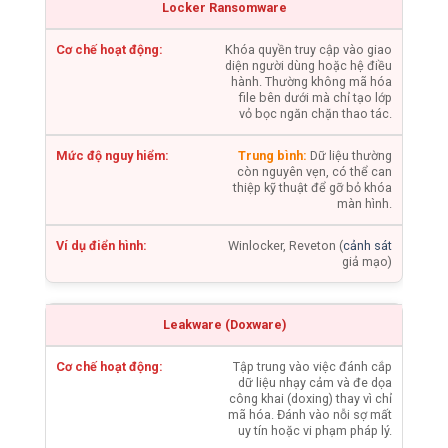
Locker Ransomware
Khóa quyền truy cập vào giao
diện người dùng hoặc hệ điều
hành. Thường không mã hóa
file bên dưới mà chỉ tạo lớp
vỏ bọc ngăn chặn thao tác.
Trung bình:
Dữ liệu thường
còn nguyên vẹn, có thể can
thiệp kỹ thuật để gỡ bỏ khóa
màn hình.
Winlocker, Reveton (
cảnh sát
giả mạo)
Leakware (Doxware)
Tập trung vào việc đánh cắp
dữ liệu nhạy cảm và đe dọa
công khai (doxing) thay vì chỉ
mã hóa. Đánh vào nỗi sợ mất
uy tín hoặc vi phạm pháp lý.