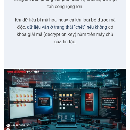
6.1
Nguyễn Xuân Hoàng
tấn công rộng lớn.
Khi dữ liệu bị mã hóa, ngay cả khi loại bỏ được mã
7
Liên hệ
độc,
dữ liệu vẫn ở trạng thái “chết” nếu không
có
khóa giải mã (decryption key) nằm trên máy chủ
7.1
Địa chỉ
của tin tặc.
7.2
Giờ làm việc
7.3
E-mail
7.4
Phone
8
Tư vấn