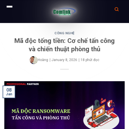
Skip
to
CÔNG NGHỆ
Mã độc tống tiền: Cơ chế tấn công
content
và chiến thuật phòng thủ
Hoàng
January 8, 2026
18 phút đọc
08
Jan