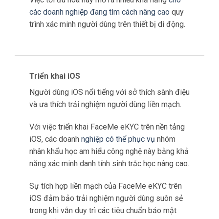
XÁC MINH SINH TRẮC HỌC THEO TỶ
LỆ 1:1
Mở tài khoản ngân hàng
Khi khách hàng yêu cầu mở tài khoản ngân
hàng, quy trình truyền thống thường bao gồm
việc điền vào
các biểu
mẫu và cung cấp giấy
tờ nhận dạng thực tế.
Với FaceME eKYC, quá trình này trở nên liền