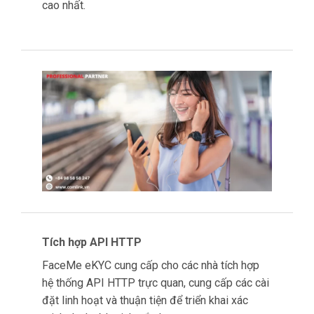
mạch và an toàn.
Nhân viên ngân hàng có thể chỉ cần chụp ảnh
khách hàng và quét chứng minh nhân dân của
họ.
Sau đó, hệ thống sẽ thực hiện xác minh sinh
trắc học thông qua công nghệ nhận dạng
khuôn mặt, đảm bảo rằng người xuất trình ID
thực sự là chủ sở hữu hợp pháp.
Sau khi quá trình xác thực kỹ thuật số hoàn
tất, quá trình mở tài khoản sẽ tăng tốc đáng
kể, giảm bớt thủ tục giấy tờ và nâng cao độ
chính xác.
Giao dịch ATM không cần thẻ