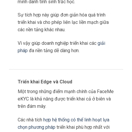
Trong lĩnh vực giao dịch ngân hàng, bảo mật
là điều quan trọng nhất.
FaceME eKYC cách mạng hóa cách khách
hàng truy cập các giao dịch ATM không cần
thẻ bằng cách kết hợp công nghệ nhận dạng
khuôn mặt tiên tiến.
Khi khách hàng đến gần máy ATM, khuôn mặt
của họ sẽ được camera ghi lại, bắt đầu khớp
khuôn mặt 1:1 với cơ sở dữ liệu.
Sau đó, khách hàng nhập mã PIN của họ cho
lớp xác thực thứ hai.
Khi danh tính của họ được xác nhận thông qua
xác minh sinh trắc học, giao dịch có thể tiến
hành an toàn và
hiệu quả
.