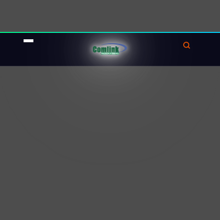
Tối ưu hóa Android
Trong thế giới lấy thiết bị di động làm trung tâm
mà chúng ta đang sống, tối ưu hóa Android là
chìa khóa để tiếp cận nhiều đối tượng hơn.
FaceMe eKYC được
tối ưu hóa cho
nền tảng