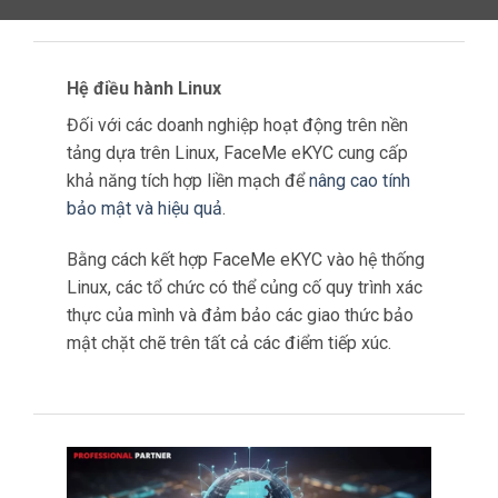
Tích hợp API HTTP
FaceMe eKYC cung cấp cho các nhà tích hợp
hệ thống API HTTP trực quan, cung cấp các cài
đặt linh hoạt và thuận tiện để triển khai xác
minh danh tính sinh trắc học.
Sự tích hợp này giúp đơn giản hóa quá trình
triển khai và cho phép liên lạc liền mạch giữa
các nền tảng khác nhau.
Vì vậy giúp doanh nghiệp triển khai các
giải
pháp
đa nền tảng dễ dàng hơn.
Triển khai Edge và Cloud
Một trong những điểm mạnh chính của FaceMe