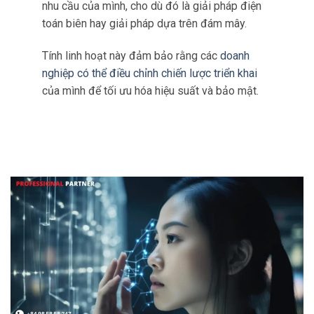
Điều này không chỉ tăng cường bảo mật mà
còn loại bỏ nhu cầu sử dụng thẻ vật lý, tăng
thêm sự tiện lợi cho khách hàng.
Ngân hàng di động
Ngân hàng di động ngày càng trở nên phổ
biến do sự tiện lợi và khả năng tiếp cận của
nó.
Với việc tích hợp FaceME eKYC, tính bảo mật
của ngân hàng di động được tăng cường
đáng kể.
Khách hàng có thể đăng nhập vào
ứng dụng
ngân hàng bằng ID và mật khẩu như bình
thường.