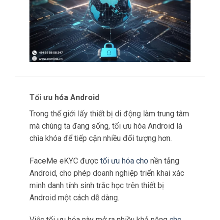
eKYC là khả năng được triển khai cả ở biên và
trên đám mây.
Các nhà tích
hợp hệ thống có thể linh hoạt lựa
chọn phương pháp
triển khai phù hợp nhất với
nhu cầu của mình, cho dù đó là giải pháp điện
toán biên hay giải pháp dựa trên đám mây.
Tính linh hoạt này đảm bảo rằng các
doanh
nghiệp có thể điều chỉnh chiến lược triển khai
của mình để tối ưu hóa hiệu suất và bảo mật.