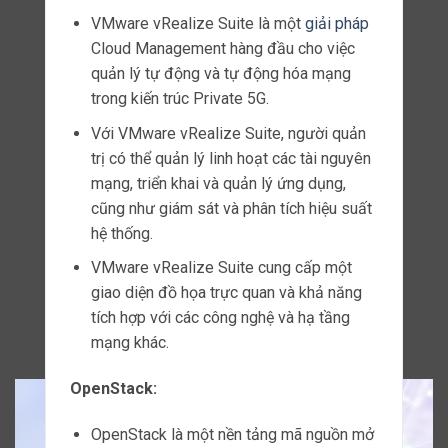
Đặc điểm tiếp theo của gNodeB là tính
bảo mật cao.
Khi triển khai trong kiến trúc mạng Private
5G, gNodeB hỗ trợ các biện pháp bảo mật
tiên tiến như mã hóa dữ liệu và xác thực
người dùng.
Điều này giúp bảo vệ thông tin quan trọng
và đảm bảo an toàn cho các hoạt động kết
nối trong mạng.
Hiệu suất cao và thời gian đáp ứng thấp
Cuối cùng, gNodeB có hiệu suất cao và
thời gian đáp ứng thấp.
Với việc sử dụng công nghệ tiên tiến,
gNodeB có thể xử lý và chuyển tiếp dữ liệu
nhanh chóng, giúp giảm thiểu thời gian đáp