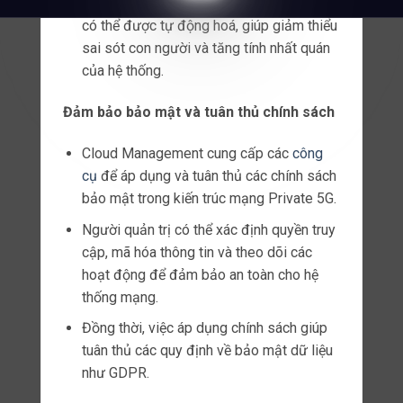
Chức năng của gNodeB
Kết nối không dây
Một trong những chức năng quan trọng
nhất của gNodeB là cung cấp kết nối
không dây cho các thiết bị di động.
Nó tạo ra các kết nối không dây với các
thiết bị di động trong phạm vi của nó và
cho phép truyền dữ liệu giữa các thiết bị.
Quản lý tài nguyên
gNodeB cũng có khả năng quản lý tài
nguyên trong mạng 5G.
Nó có thể kiểm soát và phân phối băng
thông, công suất và các tài nguyên khác
cho các thiết bị di động trong mạng.