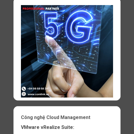
Nó có thể được triển khai và cấu hình theo
nhu cầu của từng doanh nghiệp hoặc tổ
chức.
Khả năng linh hoạt cho phép tùy chỉnh và
tối ưu hóa việc triển khai gNodeB theo yêu
cầu cụ thể của mỗi mạng Private 5G.
Khả năng xử lý dữ liệu cao
gNodeB có khả năng xử lý dữ liệu cao, đáp
ứng yêu cầu về khối lượng dữ liệu lớn
trong mạng 5G.
Với việc sử dụng công nghệ tiên tiến,
gNodeB có thể xử lý dữ liệu nhanh chóng
và hiệu quả.
Tính bảo mật cao