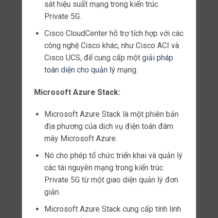
Lợi ích của gNodeB
Tăng cường khả năng kết nối
Sử dụng gNodeB trong kiến trúc mạng
Private 5G giúp tăng cường khả năng kết
nối không dây cho các thiết bị di động.
Điều này tạo ra một môi trường kết nối tin
cậy và linh hoạt cho các hoạt động kinh
doanh và sản xuất.
Bảo mật thông tin
Việc sử dụng gNodeB trong kiến trúc
mạng Private 5G giúp tăng cường tính bảo
mật thông tin.
Các biện pháp bảo mật tiên tiến được triển