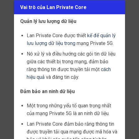
REMOTE RADIO HEADS (RRHS)
Remote Radio Heads (RRHs) là một phần quan
trọng trong hệ thống mạng di động 5G.
Chúng là thiết bị phát sóng và thu sóng không dây
được sử dụng để kết nối với các thiết bị di động
trong mạng.
RRHs được đặt ở xa trung tâm điều khiển mạng
(Baseband Unit – BBU) và được kết nối thông qua
các kết nối quang hoặc cáp đồng trục.
RRHs thường đặt ở trên cao hoặc bất kỳ vị trí nào
thuận tiện để phủ sóng cho khu vực cần thiết.
Chúng giúp tăng cường khả năng phủ sóng và cung
cấp tốc độ truyền dữ liệu nhanh hơn cho người dùng
trong mạng.