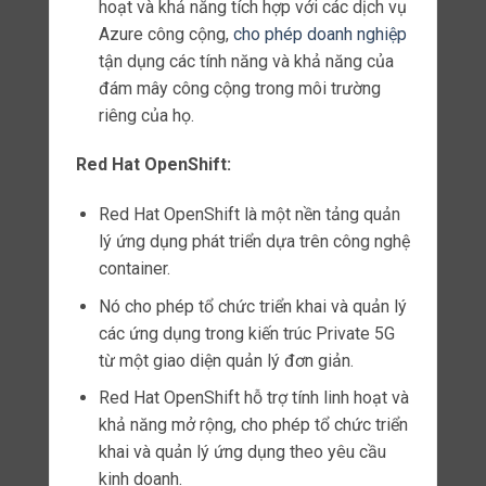
khai để bảo vệ thông tin quan trọng khỏi
việc truy cập không được phép và xâm
nhập.
Tối ưu hóa hiệu suất
gNodeB có hiệu suất cao và thời gian đáp
ứng thấp, giúp tối ưu hóa hiệu suất của
mạng Private 5G.
Điều này có ý nghĩa quan trọng trong các
ngành công nghiệp như sản xuất, y tế và
vận tải, nơi hiệu suất cao là yếu tố quan
trọng.
Linh hoạt và tuỳ chỉnh
Sự linh hoạt của gNodeB cho phép tuỳ
chỉnh và tùy chỉnh triển khai theo yêu cầu