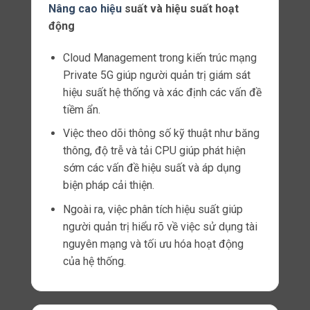
Điều khiển liên lạc
gNodeB chịu trách nhiệm điều khiển liên
lạc giữa các thiết bị di động và mạng 5G.
Nó xử lý và điều khiển dữ liệu được truyền
qua kênh liên lạc và đảm bảo rằng thông
tin được chuyển tiếp một cách an toàn và
tin cậy.
Đặc điểm của gNodeB
Tính linh hoạt và mở rộng
gNodeB có tính linh hoạt cao và có khả
năng mở rộng để phục vụ các yêu cầu của
mạng 5G.