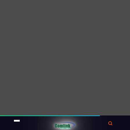
cập.
GNODEB