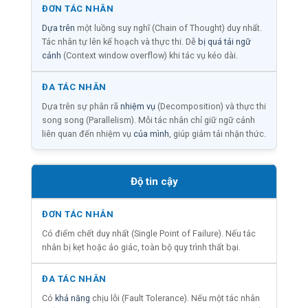
Dựa trên
một luồng suy nghĩ (Chain of Thought) duy nhất.
Tác nhân tự lên kế hoạch và thực thi. Dễ
bị quá tải ngữ
cảnh
(Context window overflow) khi tác vụ kéo dài.
Dựa trên sự phân rã
nhiệm vụ
(Decomposition) và thực thi
song song (Parallelism). Mỗi tác nhân chỉ giữ ngữ cảnh
liên quan đến nhiệm vụ
của mình
, giúp giảm tải nhận thức.
Độ tin cậy
Có điểm chết duy nhất (Single Point of Failure). Nếu tác
nhân bị kẹt hoặc ảo giác, toàn bộ quy trình thất bại.
Có
khả năng
chịu lỗi (Fault Tolerance). Nếu một tác nhân