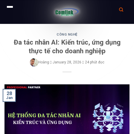
Skip
to
CÔNG NGHỆ
Đa tác nhân AI: Kiến trúc, ứng dụng
content
thực tế cho doanh nghiệp
Hoàng
January 28, 2026
24 phút đọc
28
Jan