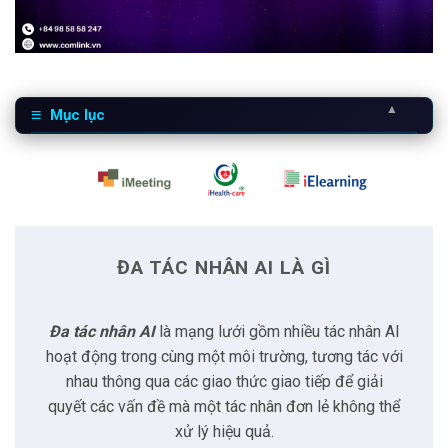
▲
Mục lục
1
Đa tác nhân AI là gì
2
Thành phần hệ thống
ĐA TÁC NHÂN AI LÀ GÌ
2.1
Tác nhân tự trị
Đa tác nhân AI
là mạng lưới gồm nhiều tác nhân AI
2.2
Môi trường vận hành
hoạt động trong cùng một môi trường, tương tác với
nhau thông qua các giao thức giao tiếp để giải
2.3
Cơ chế tương tác
quyết các vấn đề mà một tác nhân đơn lẻ không thể
xử lý hiệu quả.