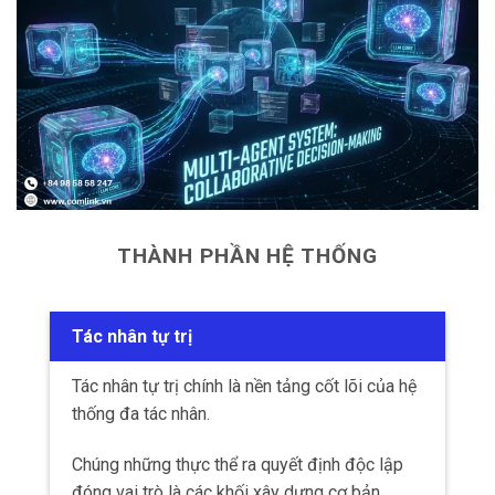
5.2
Phân tích tài chính và quản lý rủi ro
5.3
Sáng tạo nội dung và SEO
5.4
Trung tâm chăm sóc khách hàng thông minh
6
Có thể bạn quan tâm
THÀNH PHẦN HỆ THỐNG
6.1
Nguyễn Xuân Hoàng
Tác nhân tự trị
7
Liên hệ
Tác nhân tự trị chính là nền tảng cốt lõi của hệ
7.1
Địa chỉ
thống đa tác nhân.
Chúng những thực thể ra quyết định độc lập
7.2
Giờ làm việc
đóng vai trò là các khối xây dựng cơ bản