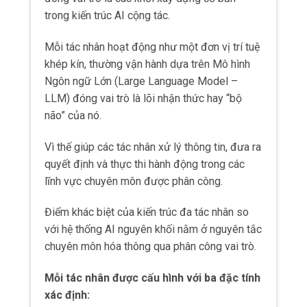
trong kiến trúc AI cộng tác.
7.3
E-mail
Mỗi tác nhân hoạt động như một đơn vị trí tuệ
7.4
Phone
khép kín, thường vận hành dựa trên Mô hình
Ngôn ngữ Lớn (Large Language Model –
LLM) đóng vai trò là lõi nhận thức hay “bộ
8
Tư vấn
não” của nó.
Vì thế giúp các tác nhân xử lý thông tin, đưa ra
quyết định và thực thi hành động trong các
lĩnh vực chuyên môn được phân công.
Điểm khác biệt của kiến trúc đa tác nhân so
với hệ thống AI nguyên khối nằm ở nguyên tắc
chuyên môn hóa thông qua phân công vai trò.
Mỗi tác nhân được cấu hình với ba đặc tính
xác định: