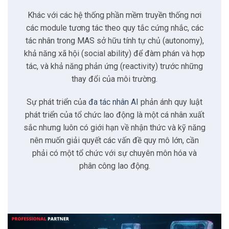
3
So sánh đơn tác nhân và đa tác nhân
Khác với các hệ thống phần mềm truyền thống nơi
các module tương tác theo quy tắc cứng nhắc, các
4
Kiến trúc kỹ thuật
tác nhân trong MAS sở hữu tính tự chủ (autonomy),
khả năng xã hội (social ability) để đàm phán và hợp
4.1
Mô hình phân cấp
tác, và khả năng phản ứng (reactivity) trước những
thay đổi của môi trường.
4.2
Mô hình tuần tự
Sự phát triển của
đa tác nhân AI
phản ánh quy luật
phát triển của tổ chức lao động là một cá nhân xuất
4.3
Mô hình tranh luận và đồng thuận
sắc nhưng luôn có giới hạn về nhận thức và kỹ năng
nên muốn giải quyết các vấn đề quy mô lớn, cần
4.4
Mô hình mạng lưới
phải có một tổ chức với sự chuyên môn hóa và
phân công lao động.
5
Ứng dụng trong thực tế
5.1
Công ty phát triển phần mềm