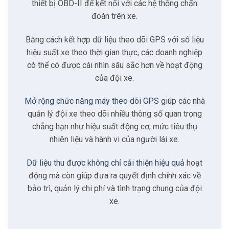
2.4
Tích hợp và tương thích
thiết bị OBD-II để kết nối với các hệ thống chẩn
đoán trên xe.
3
Đặc điểm của giải pháp
Bằng cách kết hợp dữ liệu theo dõi GPS với số liệu
hiệu suất xe theo thời gian thực, các doanh nghiệp
3.1
Chẩn đoán xe thời gian thực
có thể có được cái nhìn sâu sắc hơn về hoạt động
của đội xe.
3.2
Giám sát hành vi tài xế
Mở rộng chức năng máy theo dõi GPS
giúp các nhà
quản lý đội xe theo dõi nhiều thông số quan trọng
3.3
Báo cáo có thể tùy chỉnh
chẳng hạn như hiệu suất động cơ, mức tiêu thụ
nhiên liệu và hành vi của người lái xe.
3.4
Lên lịch bảo dưỡng hợp lý
Dữ liệu thu được không chỉ cải thiện hiệu quả
hoạt
động mà còn giúp đưa ra quyết định chính xác về
3.5
Tiết kiệm chi phí quản lý
bảo trì, quản lý chi phí và tình trạng chung của đội
xe.
3.6
Công nghệ bền vững cho tương lai