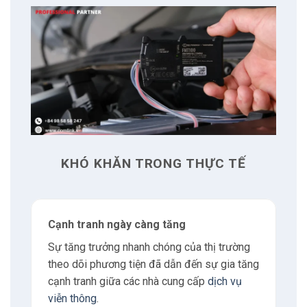
4
Có thể bạn quan tâm
4.1
Nguyễn Xuân Hoàng
5
Liên hệ
5.1
Địa chỉ
KHÓ KHĂN TRONG THỰC TẾ
5.2
Giờ làm việc
5.3
E-mail
Cạnh tranh ngày càng tăng
Sự tăng trưởng nhanh chóng của thị trường
5.4
Phone
theo dõi phương tiện đã dẫn đến sự gia tăng
cạnh tranh giữa các nhà cung cấp
dịch vụ
6
Tư vấn
viễn thông
.