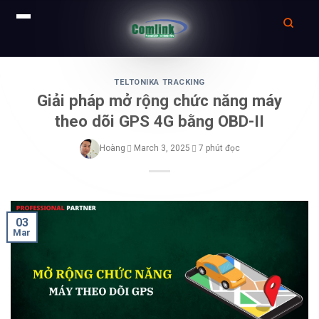
Skip
to
TELTONIKA TRACKING
Giải pháp mở rộng chức năng máy
content
theo dõi GPS 4G bằng OBD-II
Hoàng
March 3, 2025
7 phút đọc
03
Mar