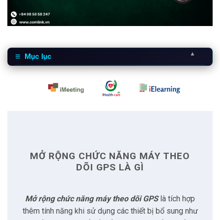
▲
Mục lục
1
Mở rộng chức năng máy theo dõi GPS là gì
2
Khó khăn trong thực tế
2.1
Cạnh tranh ngày càng tăng
MỞ RỘNG CHỨC NĂNG MÁY THEO
2.2
Thiếu hụt linh kiện điện tử
DÕI GPS LÀ GÌ
2.3
Yêu cầu quản lý chi tiết
Mở rộng chức năng máy theo dõi GPS
là tích hợp
thêm tính năng khi sử dụng các thiết bị bổ sung như