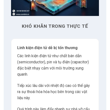
Cứ mỗi 10°C tăng trên mức nhiệt độ khuyến
nghị, tuổi thọ của linh kiện điện tử giảm đi
một nửa.
Độ ẩm quá mức cũng đẩy nhanh quá trình hư
hỏng tương tự.
Vì thế nếu không kiểm soát chặt chẽ nhiệt độ
và độ ẩm, đặc biệt trong vận chuyển đường
dài hoặc bảo quản lâu dài, các doanh nghiệp
đối mặt với rủi ro thực sự về thiệt hại không
thể khắc phục đối với hàng điện tử có giá trị.
Ví dụ: Một lô hàng
smartphone vận chuyển từ
Trung Quốc về TP.HCM