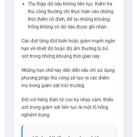
trễ trong bốc xếp hoặc tiếp xúc với điều kiện
thời tiết bên ngoài trong quá trình vận
chuyển.
Các biến động ngắn hạn có thể chỉ kéo dài
vài phút hoặc vài giờ nhưng vẫn có thể gây
hại.
Ví dụ: một đợt tăng nhiệt độ
ngắn vượt quá mức khuyến
nghị có thể khởi động các
quá trình thoái hóa hóa học
hoặc gây hỏng mối hàn.
Tương tự, một đợt tăng độ ẩm cao đột ngột