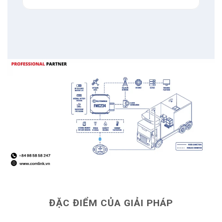
tiếp bên trong thùng hàng hoặc container.
Chúng được lắp đặt ở vị trí có thể ghi nhận
chính xác điều kiện thực tế mà hàng hóa trải
qua thay vì nhiệt độ môi trường xung quanh xe.
Giao thức BLE
tiêu thụ năng lượng
thấp, cảm
biến duy trì truyền tải liên tục mà không cần
thay pin thường xuyên.
Do đó đảm bảo giám sát không gián đoạn qua
các chuyến hàng kéo dài nhiều ngày hoặc nhiều
vùng lãnh thổ.
Mô hình truyền tải liên tục thay đổi hoàn toàn
cách bảo vệ hàng hóa khi thay thế kiểm tra thủ
công định kỳ bằng cảnh báo thời gian thực.