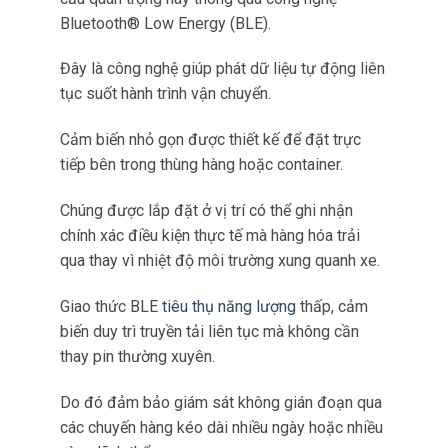
gặp sự cố hệ thống làm lạnh
trên quốc lộ 1A.
Nhờ cảm biến BLE phát hiện ngay khi nhiệt độ
vượt 28°C, tài xế kịp dừng xe tại trạm dịch vụ
Ninh Bình liên hệ xe dự phòng và chuyển hàng
trong vòng 45 phút, tránh thiệt hại hàng tỷ đồng.
Theo dõi với GPS tích hợp
Kiểm soát điều kiện môi trường chính xác ở đâu
và khi nào chúng xảy ra mang lại thông tin vô
giá cho tối ưu hóa logistics và xác định trách
nhiệm.