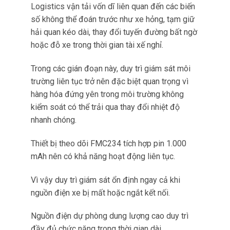
Do đó tạo điều kiện can thiệp nhanh dù là di
chuyển xe tải vào bóng râm, khởi động lại làm
lạnh hay chuyển gấp sang phương tiện thay thế.
Ví dụ: Một lô hàng màn hình
LCD gửi về Sài Gòn gặp sự cố
xe hỏng giữa đường ở Đồng
Nai.
Tài xế mất 3 giờ chờ xe cứu hộ, nguồn điện xe
đã tắt.
Nhờ pin dự phòng FMC234, hệ thống vẫn cảnh
báo khi nhiệt độ trong container vượt 32°C sau
90 phút.