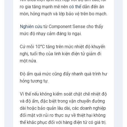
Hàng điện tử thường phải đi qua nhiều vùng
khí hậu và môi trường xử lý khác nhau trước
khi đến đích.
Nếu không giám sát môi trường liên tục, các
biến động về nhiệt độ và độ ẩm có thể xảy
ra mà không ai phát hiện.
Do đó tạo điều kiện để các yếu tố có hại tồn
tại đủ lâu để gây thiệt hại vĩnh viễn.
Môi trường lưu kho cũng rất đa dạng khi
nhiều kho bãi không luôn có hệ thống điều
hòa khí hậu hoặc có thể gặp tình trạng mất
điện ảnh hưởng đến điều tiết nhiệt độ.
Trong những trường hợp như vậy, rủi ro hư
hại tăng cao nếu điều kiện vượt ra ngoài
ngưỡng an toàn trong thời gian kéo dài.