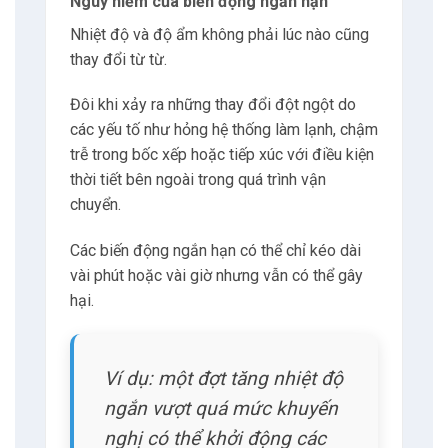
sự cố hỏng hệ thống làm
mát trong 3 giờ vào buổi
trưa.
Nhiệt độ tăng từ 25°C lên 55°C rồi hạ xuống
lại khi sửa xong.
Nếu chỉ kiểm tra 2 lần/ngày, không ai biết
được sự cố này, nhưng thiệt hại đã xảy ra
với các bo mạch và pin bên trong thiết bị.