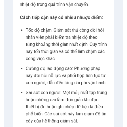
Điều này có nghĩa là nếu nhiệt độ tăng đột
biến lúc 10h sáng đến 2h chiều (khi nắng gay
gắt nhất) nhưng không ai phát hiện được
cho đến khi kiểm tra buổi chiều.
Lúc đó hàng hóa có thể đã bị ảnh hưởng bởi
môi trường và tiềm ẩn nguy cơ hư hại.
Nguy hiểm của biến động ngắn hạn
Nhiệt độ và độ ẩm không phải lúc nào cũng
thay đổi từ từ.
Đôi khi xảy ra những thay đổi đột ngột do
các yếu tố như hỏng hệ thống làm lạnh, chậm