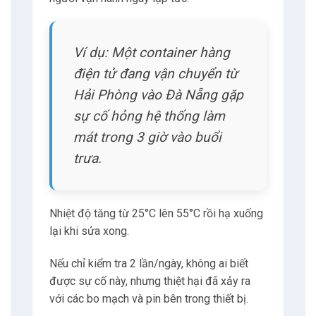
Ngay cả những dao động nhiệt độ ngắn ngủi
ngoài phạm vi quy định cũng có thể gây ra
khuyết tật tiềm ẩn.
Từ đó trở thành hỏng hóc sớm vài tháng sau khi
lắp đặt.
Tính dễ tổn thương này khiến giám sát môi
trường liên tục trở thành yêu cầu bắt buộc thay
vì tùy chọn trong logistics điện tử.
Cảm biến EYE Sensors EN12830 đáp ứng nhu
cầu quan trọng này thông qua công nghệ
Bluetooth® Low Energy (BLE).
Đây là công nghệ giúp phát dữ liệu tự động liên
tục suốt hành trình vận chuyển.
Cảm biến nhỏ gọn được thiết kế để đặt trực