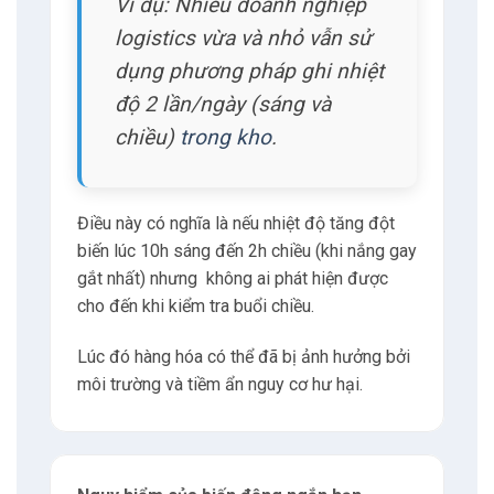
có thể dẫn đến ngưng tụ bên trong thiết bị
,
khởi đầu cho quá trình ăn mòn hoặc chập
mạch điện.
Do kiểm tra thủ công thường cách nhau hàng
giờ trở lên nên những thay đổi nhanh này
thường không bị phát hiện cho đến khi thiệt
hại trở nên rõ ràng.
Các hệ thống giám sát liên tục tự động là
cần thiết để bắt được những sự kiện như
vậy theo thời gian thực và cảnh báo cho
người vận hành ngay lập tức.
Ví dụ: Một container hàng
điện tử đang vận chuyển từ
Hải Phòng vào Đà Nẵng gặp