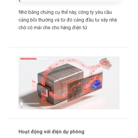
cho logistics điện tử khi ngay cả khoảng trống
giám sát ngắn trong các giai đoạn quan trọng
cũng có thể che giấy sự kiện nhiệt độ gây hư
hại.
Ví dụ: chip bán dẫn để trong
xe tải đỗ một buổi chiều nóng
có thể nhanh chóng vượt
ngưỡng nhiệt độ an toàn nếu
hệ thống giám sát tắt cùng
nguồn điện xe.
Pin dự phòng của FMC234 đảm bảo các sự cố
như vậy khi kích hoạt cảnh báo tức thì.