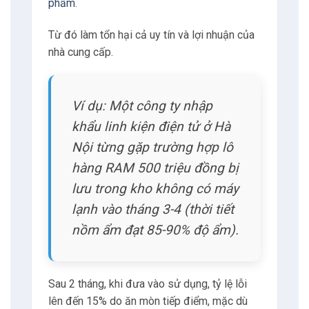
từng khoảng thời gian nhất định. Quy trình
này tốn thời gian và có thể làm chậm các
công việc khác.
Cường độ lao động cao: Phương pháp
này đòi hỏi nỗ lực và phối hợp liên tục từ
con người, dẫn đến tăng chi phí vận hành.
Sai sót con người: Mệt mỏi, mất tập trung
hoặc những sai lầm đơn giản khi đọc
thiết bị đo hoặc ghi chép dữ liệu là điều
phổ biến. Các sai sót này làm giảm độ tin
cậy của hệ thống giám sát.
Thu thập dữ liệu không liên tục: Kiểm tra
thủ công thường chỉ thực hiện vào những
thời điểm cố định, để lại những khoảng
trống không có dữ liệu được ghi nhận.
Các đợt tăng đột biến hoặc giảm mạnh ngắn