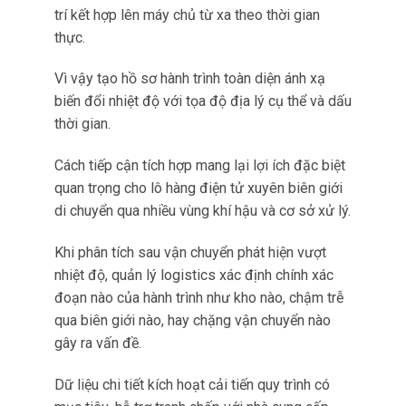
Hoạt động với điện dự phòng
Logistics vận tải vốn dĩ liên quan đến các biến
số không thể đoán trước như xe hỏng, tạm giữ
hải quan kéo dài, thay đổi tuyến đường bất ngờ
hoặc đỗ xe trong thời gian tài xế nghỉ.
Trong các gián đoạn này, duy trì giám sát môi