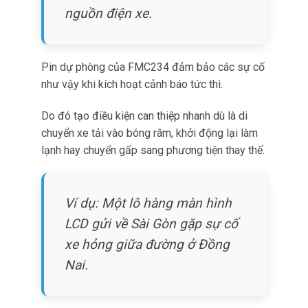
EYE Sensors EN12830 mang lại độ chính xác
nhiệt độ được chứng nhận ±0,5 °C.
Do đó chúng đáp ứng yêu cầu độ chính xác
khắt khe của logistics điện tử và tiêu chuẩn
quy định bao gồm chứng nhận EN12830 cho
vận chuyển kiểm soát nhiệt độ.
Phạm vi hoạt động –20 °C đến +60 °C bao phủ
hầu hết các tình huống vận chuyển và lưu trữ.
Chúng hoạt động ổn từ lưu kho linh kiện đông
lạnh và yêu cầu chuỗi lạnh đến điều kiện nhiệt
độ cao trong môi trường không kiểm soát khí
hậu.
Ngoài ra, cảm biến đồng thời giám sát mức độ