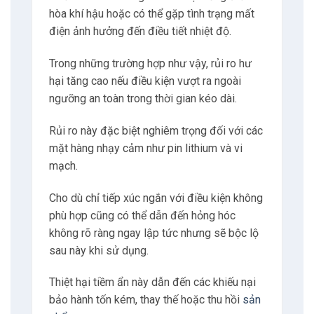
Hạn chế của giám sát nhiệt độ thủ công
Mặc dù
công nghệ
đã phát triển, nhiều công
ty vẫn phụ thuộc vào kiểm tra thủ công bằng
nhiệt kế và ghi chép bằng tay để theo dõi
nhiệt độ trong quá trình vận chuyển.
Cách tiếp cận này có nhiều nhược điểm:
Tốc độ chậm: Giám sát thủ công đòi hỏi
nhân viên phải kiểm tra nhiệt độ theo