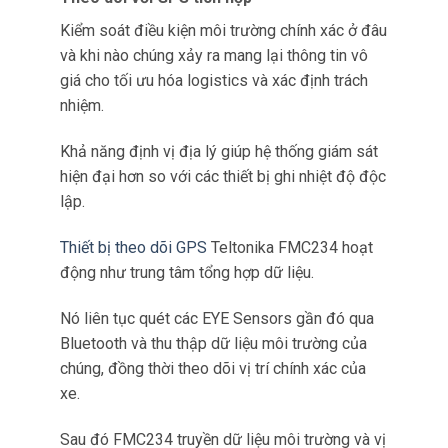
Ví dụ: Một nhà máy sản xuất
bo mạch xuất hàng sang Nhật
Bản phát hiện nhiệt độ tăng
đột biến. Dữ liệu GPS chỉ ra
vấn đề xảy ra tại cảng biển
trong 4 giờ chờ làm thủ tục hải
quan, khi container để ngoài
trời nắng 35°C.
Nhờ bằng chứng cụ thể này, công ty yêu cầu
cảng bồi thường và từ đó cảng đầu tư xây nhà
chờ có mái che cho hàng điện tử.