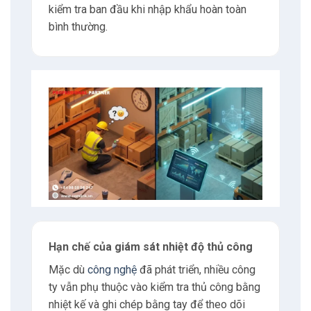
hạn về nhiệt độ hoặc độ ẩm thường bị bỏ
sót trong những khoảng thời gian này.
Những hạn chế này dẫn đến nếu chỉ sử dụng
phương pháp thủ công sẽ tạo ra các điểm
mù trong giám sát môi trường.
Đối với hàng điện tử cực kỳ nhạy cảm, thiếu
sót trong giám sát liên tục là một lỗ hổng
nghiêm trọng.
Ví dụ: Nhiều doanh nghiệp
logistics vừa và nhỏ vẫn sử
dụng phương pháp ghi nhiệt
độ 2 lần/ngày (sáng và
chiều)
trong kho
.