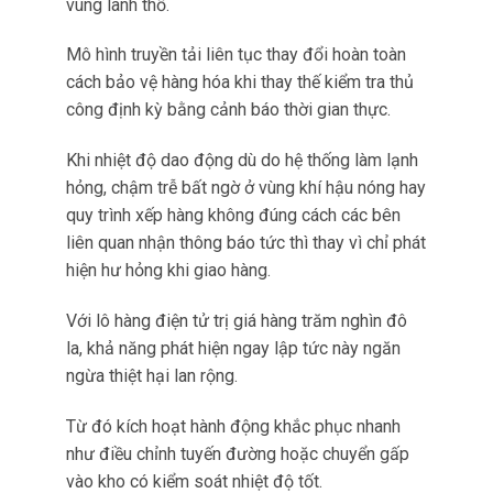
Khả năng định vị địa lý giúp hệ thống giám sát
hiện đại hơn so với các thiết bị ghi nhiệt độ độc
lập.
Thiết bị theo dõi GPS
Teltonika FMC234 hoạt
động như trung tâm tổng hợp dữ liệu.
Nó liên tục quét các EYE Sensors gần đó qua
Bluetooth và thu thập dữ liệu môi trường của
chúng, đồng thời theo dõi vị trí chính xác của
xe.
Sau đó FMC234 truyền dữ liệu môi trường và vị
trí kết hợp lên máy chủ từ xa theo thời gian
thực.
Vì vậy tạo hồ sơ hành trình toàn diện ánh xạ
biến đổi nhiệt độ với tọa độ địa lý cụ thể và dấu
thời gian.