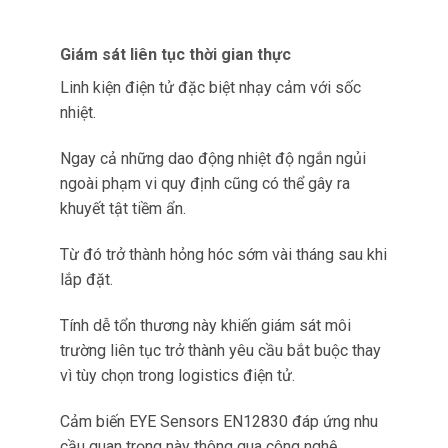
Khi nhiệt độ dao động dù do hệ thống làm lạnh
hỏng, chậm trễ bất ngờ ở vùng khí hậu nóng hay
quy trình xếp hàng không đúng cách các bên
liên quan nhận thông báo tức thì thay vì chỉ phát
hiện hư hỏng khi giao hàng.
Với lô hàng điện tử trị giá hàng trăm nghìn đô
la, khả năng phát hiện ngay lập tức này ngăn
ngừa thiệt hại lan rộng.
Từ đó kích hoạt hành động khắc phục nhanh
như điều chỉnh tuyến đường hoặc chuyển gấp
vào kho có kiểm soát nhiệt độ tốt.
Ví dụ: Một công ty logistics tại
Việt Nam vận chuyển linh kiện
bán dẫn từ Sài Gòn ra Hà Nội