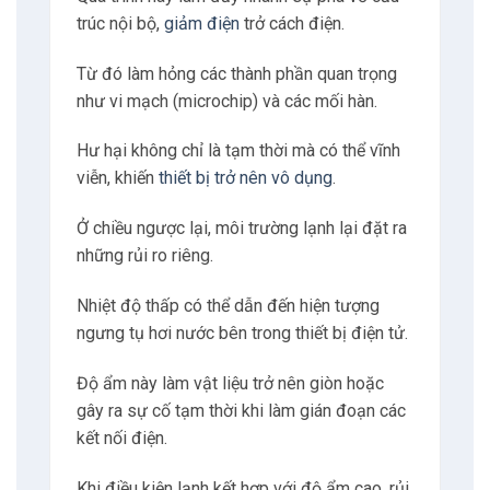
trong mùa hè, khi container
để ngoài bãi cảng dưới nắng
40°C trong 2 ngày, nhiệt độ
bên trong có thể lên đến 60-
70°C.
Điều này đủ để làm hỏng pin lithium và gây
phồng rộp bo mạch chủ ngay cả khi sản
phẩm chưa được kích hoạt.
Hư hại không thể phục hồi
Vận chuyển hàng điện tử đường dài đặt ra
những thách thức riêng biệt.