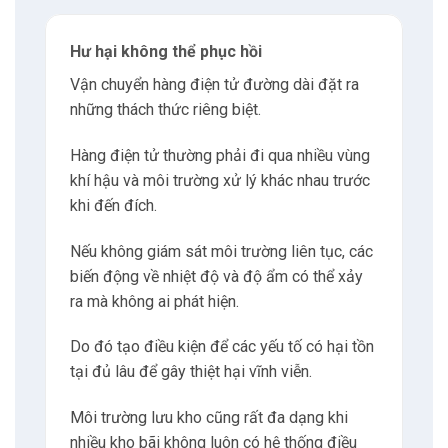
Ví dụ: Một công ty nhập
khẩu linh kiện điện tử ở Hà
Nội từng gặp trường hợp lô
hàng RAM 500 triệu đồng bị
lưu trong kho không có máy
lạnh vào tháng 3-4 (thời tiết
nồm ẩm đạt 85-90% độ ẩm).
Sau 2 tháng, khi đưa vào sử dụng, tỷ lệ lỗi
lên đến 15% do ăn mòn tiếp điểm, mặc dù
kiểm tra ban đầu khi nhập khẩu hoàn toàn
bình thường.