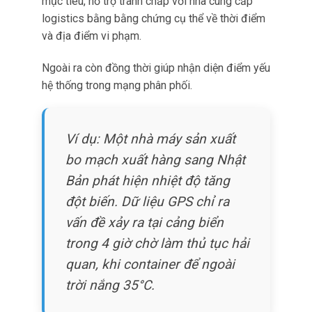
trường liên tục trở nên đặc biệt quan trọng vì
hàng hóa đứng yên trong môi trường không
kiểm soát có thể trải qua thay đổi nhiệt độ
nhanh chóng.
Thiết bị theo dõi FMC234 tích hợp pin 1.000
mAh nên có khả năng hoạt động liên tục.
Vì vậy duy trì giám sát ổn định ngay cả khi
nguồn điện xe bị mất hoặc ngắt kết nối.
Nguồn điện dự phòng dung lượng cao duy trì
đầy đủ chức năng trong thời gian dài.
Do đó đảm bảo thu thập và truyền dữ liệu nhiệt
độ tiếp tục không gián đoạn bất kể trạng thái
hệ thống điện xe.
Khả năng hoạt động tự động đặc biệt có giá trị