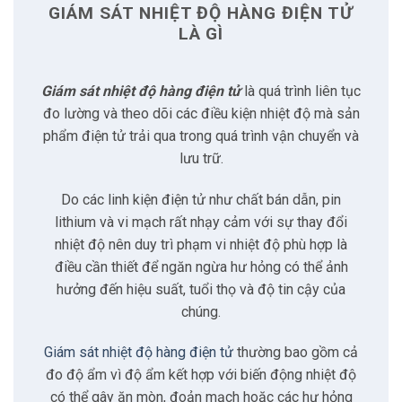
Linh kiện điện tử dễ bị tổn thương
Các linh kiện điện tử như chất bán dẫn
(semiconductor), pin và tụ điện (capacitor)
đặc biệt nhạy cảm với môi trường xung
quanh.
Tiếp xúc lâu dài với nhiệt độ cao có thể gây
ra sự thoái hóa hóa học bên trong các vật
liệu này.
Quá trình này làm đẩy nhanh sự phá vỡ cấu
trúc nội bộ,
giảm điện
trở cách điện.
Từ đó làm hỏng các thành phần quan trọng
như vi mạch (microchip) và các mối hàn.
Hư hại không chỉ là tạm thời mà có thể vĩnh