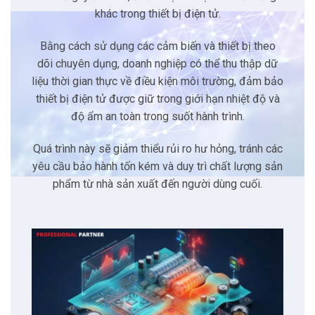
viễn, khiến
thiết bị trở nên vô dụng
.
Ở chiều ngược lại, môi trường lạnh lại đặt ra
những rủi ro riêng.
Nhiệt độ thấp có thể dẫn đến hiện tượng
ngưng tụ hơi nước bên trong thiết bị điện tử.
Độ ẩm này làm vật liệu trở nên giòn hoặc
gây ra sự cố tạm thời khi làm gián đoạn các
kết nối điện.
Khi điều kiện lạnh kết hợp với độ ẩm cao, rủi
ro gia tăng mạnh mẽ nên
có thể
dẫn đến ăn
mòn, hỏng mạch và lớp bảo vệ trên bo mạch.
Nghiên cứu
từ Component Sense cho thấy
mức độ nhạy cảm đáng lo ngại.