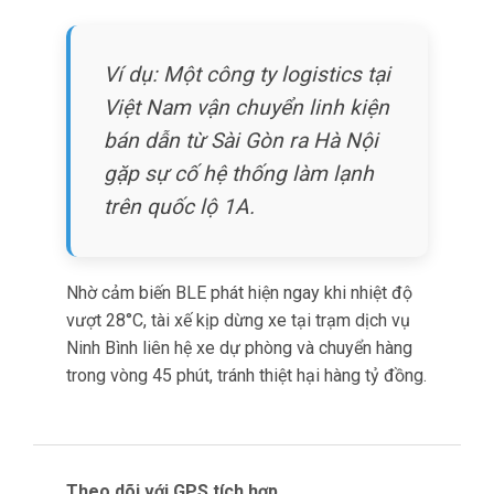
Cách tiếp cận tích hợp mang lại lợi ích đặc biệt
quan trọng cho lô hàng điện tử xuyên biên giới
di chuyển qua nhiều vùng khí hậu và cơ sở xử lý.
Khi phân tích sau vận chuyển phát hiện vượt
nhiệt độ, quản lý logistics xác định chính xác
đoạn nào của hành trình như kho nào, chậm trễ
qua biên giới nào, hay chặng vận chuyển nào
gây ra vấn đề.
Dữ liệu chi tiết kích hoạt cải tiến quy trình có
mục tiêu, hỗ trợ tranh chấp với nhà cung cấp
logistics bằng bằng chứng cụ thể về thời điểm
và địa điểm vi phạm.
Ngoài ra còn đồng thời giúp nhận diện điểm yếu
hệ thống trong mạng phân phối.