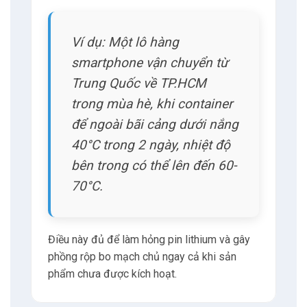
Rủi ro này đặc biệt nghiêm trọng đối với các
mặt hàng nhạy cảm như pin lithium và vi
mạch.
Cho dù chỉ tiếp xúc ngắn với điều kiện không
phù hợp cũng có thể dẫn đến hỏng hóc
không rõ ràng ngay lập tức nhưng sẽ bộc lộ
sau này khi sử dụng.
Thiệt hại tiềm ẩn này dẫn đến các khiếu nại
bảo hành tốn kém, thay thế hoặc thu hồi
sản
phẩm
.
Từ đó làm tổn hại cả uy tín và lợi nhuận của
nhà cung cấp.