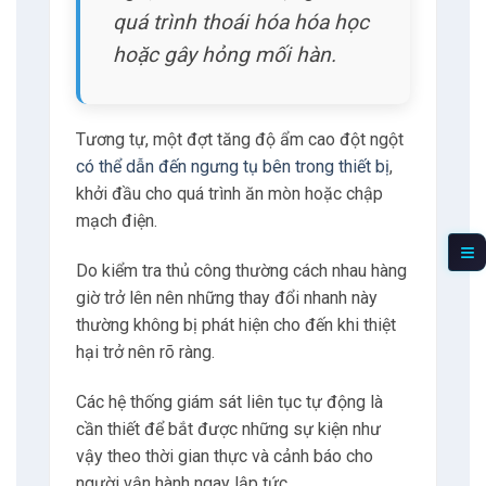
ĐẶC ĐIỂM CỦA GIẢI PHÁP
Giám sát liên tục thời gian thực
Linh kiện điện tử đặc biệt nhạy cảm với sốc
nhiệt.