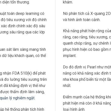
n diện tổn thương.
khám.
ge & AI Integration): Nền tảng Hub
uật toán deep learning có
Nó phân tích cả X-quang 2D 
độ tiêu xương với độ chính
và hình ảnh toàn cảnh.
 xác định chính xác độ sâu
ng
Khả năng phát hiện rộng củ
hương sâu răng qua các lớp
răng, cao răng, tiêu xương, 
quanh chóp răng, sự chênh lệ
uan sát lâm sàng mang tính
phục hình hiện có bao gồm 
 dữ liệu khách quan, có thể
implant.
Do đó định vị Pearl như một
ng nhận FDA 510(k) để phát
năng có khả năng xác định t
 và đo lường tiêu xương trên
nha khoa phổ biến từ một l
et đã khẳng định vị thế như
nhất.
được thẩm định lâm sàng,
Điểm mạnh của hệ thống kh
 quản lý nghiêm ngặt
.
phát hiện mà còn ở khả năng
úp hệ thống phân tích hình
loại hình ảnh.