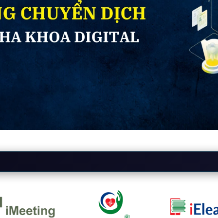
mô hình nha khoa
h ảnh và hỗ trợ lâm sàng