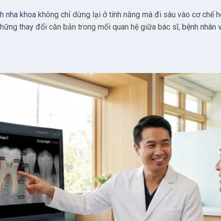
nh nha khoa
không chỉ dừng lại ở tính năng mà đi sâu vào cơ chế h
Trí tuệ hệ sinh thái “All-in-One”
hững thay đổi căn bản trong mối quan hệ giữa bác sĩ,
bệnh nhân 
nics): AI nhúng trong thiết bị thu nhận
iều trị và thiết kế tự động
Nâng cấp thiết kế công nghiệp
esign): Cá nhân hóa và linh hoạt
ign: AI cho In 3D tại ghế
 liệu đa phương thức
 hóa phẫu thuật Implant
heo dõi từ xa