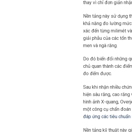
thay vì chỉ đơn giản nhậ
5.7
Dentrix (Smart Ima
Nền tảng này sử dụng th
6
Có thể bạn quan tâm
khả năng đo lường mức 
xác đến từng milimét và
6.1
Nguyễn Xuân Hoà
giải phẫu của các tổn t
men và ngà răng.
7
Liên hệ
Do đó biến đổi những q
7.1
Địa chỉ
chủ quan thành các điểm
đo đếm được.
7.2
Giờ làm việc
Sau khi nhận nhiều chứ
7.3
E-mail
hiện sâu răng, cao răng
hình ảnh X-quang, Overj
7.4
Phone
một công cụ chẩn đoán 
đáp ứng các tiêu chuẩn
8
Tư vấn
Nền tảng kỹ thuật này gi