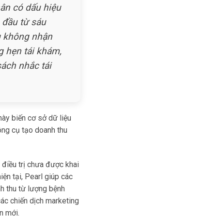
hân có dấu hiệu
 đầu từ sáu
g không nhận
g hẹn tái khám,
ách nhắc tái
này biến cơ sở dữ liệu
ông cụ tạo doanh thu
 điều trị chưa được khai
ện tại, Pearl giúp các
h thu từ lượng bệnh
ác chiến dịch marketing
n mới.