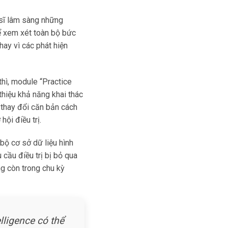
sĩ lâm sàng những
ể xem xét toàn bộ bức
hay vì các phát hiện
thì, module “Practice
 thiệu khả năng khai thác
 thay đổi căn bản cách
ội điều trị.
bộ cơ sở dữ liệu hình
 cầu điều trị bị bỏ qua
g còn trong chu kỳ
elligence có thể