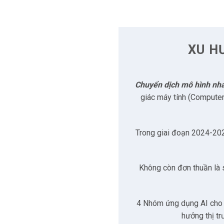
2.1
Overjet: Tiêu chuẩ
2.2
Pearl: “Người thứ H
XU H
2.3
VideaHealth (Vide
2.4
Denti.AI: Tự động 
Chuyển dịch mô hình nh
giác máy tính (Computer
2.5
Diagnocat: Chuyên
2.6
Velmeni (V4D): Trí 
Trong giai đoạn 2024-2026
2.7
Orca Dental AI (Ce
Không còn đơn thuần là s
2.8
Tổ hợp phần mềm A
2.9
Radiobotics (RBfra
4 Nhóm ứng dụng AI cho 
hưởng thị tr
2.10
Dexis (DTX Studio)