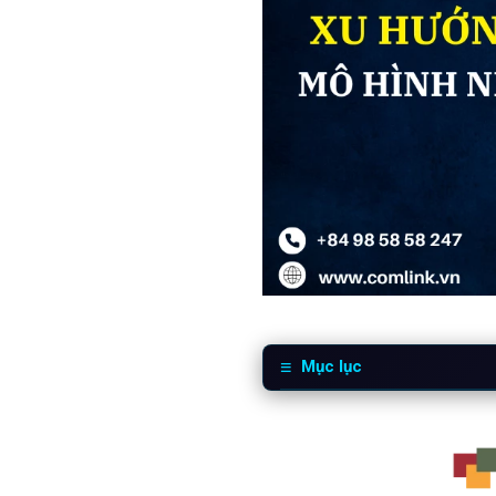
Mục lục
1
Xu hướng chuyển dịch 
2
Nhóm 1: Chẩn đoán hìn