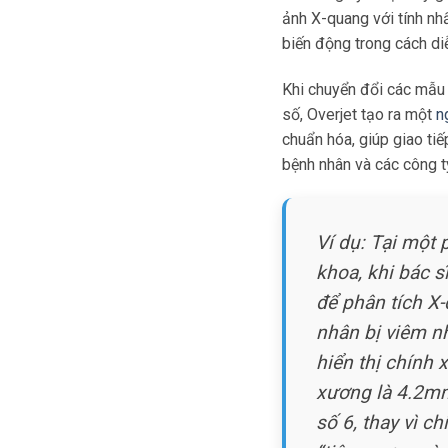
ảnh X-quang với tính nhấ
biến động trong cách di
Khi chuyển đổi các mẫu
số, Overjet tạo ra một
n
chuẩn hóa, giúp giao tiế
bệnh nhân và các công t
Ví dụ: Tại một
khoa, khi bác s
để phân tích X
nhân bị viêm n
hiển thị chính 
xương là 4.2mm 
số 6, thay vì c