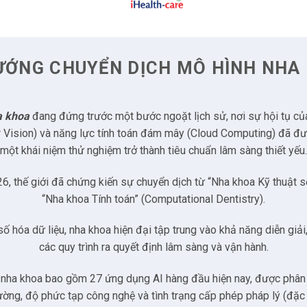
n hóa chẩn đoán và định lượng bệnh lý
ai” (Second Opinion) và trí tuệ thực hành
ƯỚNG CHUYỂN DỊCH MÔ HÌNH NHA
aAI): Y tế dự phòng và chuẩn hóa DSO
hóa đa phương thức (Giọng nói & Hình ảnh)
a khoa
đang đứng trước một bước ngoặt lịch sử, nơi sự hội tụ của d
 Vision) và năng lực tính toán đám mây (Cloud Computing) đã đưa 
 gia phân tích 3D và CBCT
một khái niệm thử nghiệm trở thành tiêu chuẩn lâm sàng thiết yếu.
tuệ dự báo (Predictive AI)
, thế giới đã chứng kiến sự chuyển dịch từ “Nha khoa Kỹ thuật số
“Nha khoa Tính toán” (Computational Dentistry).
phx): Tự động hóa chỉnh nha
ố hóa dữ liệu, nha khoa hiện đại tập trung vào khả năng diễn giả
ICiTi: Phân tích CBCT chuyên sâu
các quy trình ra quyết định lâm sàng và vận hành.
cture): Giao thoa Y khoa và Nha khoa
nha khoa bao gồm 27 ứng dụng AI hàng đầu hiện nay, được phân 
ường, độ phức tạp công nghệ và tình trạng cấp phép pháp lý (đặc 
: Tích hợp quy trình hình ảnh thông minh