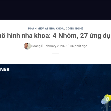
PHẦN MỀM AI NHA KHOA
,
CÔNG NGHỆ
ô hình nha khoa: 4 Nhóm, 27 ứng dụ
Hoàng
February 2, 2026
36 phút đọc