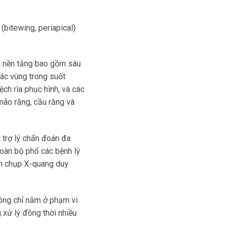
(bitewing, periapical)
a nền tảng bao gồm sâu
các vùng trong suốt
ch rìa phục hình, và các
mão răng, cầu răng và
 trợ lý chẩn đoán đa
oàn bộ phổ các bệnh lý
ần chụp X-quang duy
ông chỉ nằm ở phạm vi
 xử lý đồng thời nhiều