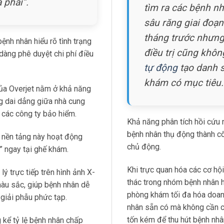
 phải”.
tìm ra các bệnh n
sâu răng giai đoạn
tháng trước nhưn
ệnh nhân hiểu rõ tình trạng
điều trị cũng khôn
dàng phê duyệt chi phí điều
tự động
tạo danh s
khám có mục tiêu.
ủa Overjet nằm ở khả năng
g dai dẳng giữa nhà cung
 các công ty bảo hiểm.
Khả năng phân tích hồi cứu 
bệnh nhân thụ động thành c
, nền tảng này hoạt động
chủ động.
” ngay tại ghế khám.
Khi trực quan hóa các cơ hội
lý trực tiếp trên hình ảnh X-
thác trong nhóm bệnh nhân hi
àu sắc, giúp bệnh nhân dễ
phòng khám tối đa hóa doan
giải phẫu phức tạp.
nhân sẵn có mà không cần c
tốn kém để thu hút bệnh nhâ
 kể tỷ lệ bệnh nhân chấp