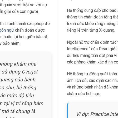
t quán vượt trội so với sự
Hệ thống cung cấp cho bác 
ễn giải của con người.
thông tin chẩn đoán tổng th
 hình ảnh thành các phép đo
tranh sức khỏe răng miệng t
gôn ngữ
chẩn đoán được
riêng lẻ trên từng X-quang.
p thuận lợi hơn giữa bác sĩ,
Ngoài hỗ trợ chẩn đoán tức 
y bảo hiểm.
Intelligence” của Pearl giới
dữ liệu mang tính đột phá vì
các phòng khám xác định cơ h
 phòng khám nha
ĩ sử dụng Overjet
Hệ thống tự động quét toàn 
-quang của bệnh
ảnh lịch sử, xác định các nhu
ha chu, hệ thống
và những bệnh nhân đã khôn
chăm sóc tích cực.
xác mức độ tiêu
tại vị trí răng hàm
hỉ mô tả chung là
Ví dụ: Practice Int