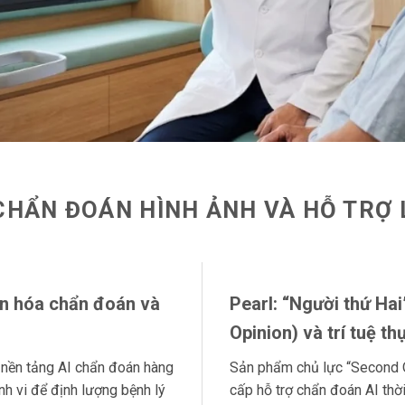
(DM): Giám sát từ xa
t hợp phần cứng và AI
êu dùng và hệ sinh thái mở
 ưu hóa vận hành
 hệ mới tích hợp AI
CHẨN ĐOÁN HÌNH ẢNH VÀ HỖ TRỢ
tuệ hội thoại và chuyển đổi khách hàng
ng nói chuyên biệt
): Tự động hóa doanh thu bảo hiểm (RCM)
ẩn hóa chẩn đoán và
Pearl: “Người thứ Ha
Opinion) và trí tuệ t
g hóa trải nghiệm bệnh nhân
 nền tảng AI chẩn đoán hàng
Sản phẩm chủ lực “Second O
chú lâm sàng tương tác
nh vi để định lượng bệnh lý
cấp hỗ trợ chẩn đoán AI thời