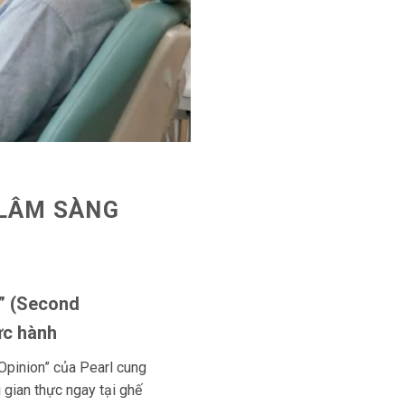
 LÂM SÀNG
i” (Second
hực hành
pinion” của Pearl cung
 gian thực ngay tại ghế