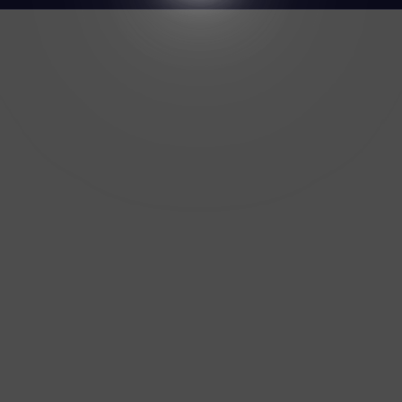
Trong lĩnh vực y tế, phân tích ngôn ngữ tự
nhiên có thể được áp dụng để phân tích và tổ
chức thông tin trong các bệnh án điện tử.
Ví dụ, một hệ thống phân tích
ngôn ngữ tự nhiên có thể
được sử dụng để xử lý các
báo cáo y khoa và trích xuất
thông
tin quan trọng như
triệu chứng, kết quả xét
nghiệm và chẩn đoán.
Điều này giúp giảm thời gian
và công sức của các chuyên
gia y tế trong việc đọc và hiểu