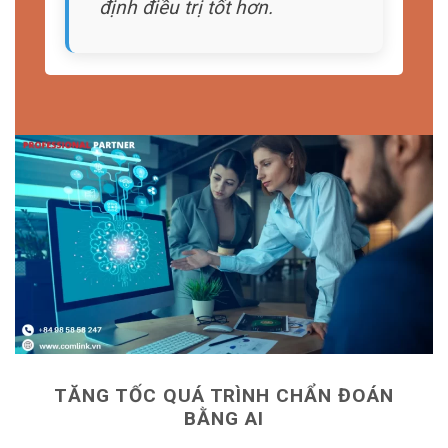
kinh nghiệm của các chuyên gia để nhận biết
các dấu hiệu của bệnh.
Điều này giúp các chuyên gia y tế có thể xác
định chẩn đoán một cách nhanh chóng và
chính xác hơn.
Ngoài ra, AI cũng có thể phát hiện các biểu
hiện tiềm ẩn của bệnh mà con người khó nhận
biết, giúp xác định bệnh từ sớm và tăng khả
năng điều trị thành công.
Tùy chỉnh điều trị cá nhân
Mỗi người có thể có những đặc điểm riêng và
phản
ứng khác nhau với cùng một phương
pháp
điều trị.