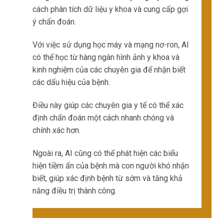
ích cho cả bác sĩ và bệnh
nhân.
Đảm bảo an toàn và bảo mật dữ liệu
Trong lĩnh vực y tế, bảo mật và an toàn dữ liệu
là vô cùng quan trọng.
Mạng 5G cung cấp một cơ sở hạ tầng mạnh
mẽ để bảo vệ dữ liệu y tế khỏi các cuộc tấn
công mạng và truy cập trái phép.
Mạng 5G sử dụng các công nghệ bảo mật
tiên tiến như mã hóa dữ liệu, xác thực hai yếu
tố và phân tách mạng để đảm bảo an toàn
cho dữ liệu y tế.