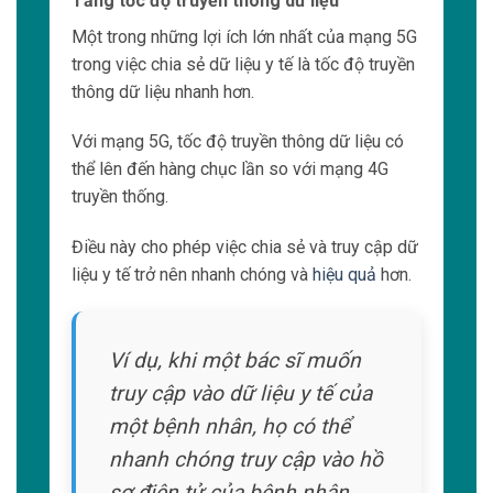
Mạng 5G cung cấp một nền tảng cho việc
phát triển và triển khai các công nghệ y tế tiên
tiến như trí tuệ nhân tạo (AI), thực tế ảo (VR)
và Internet of Things (IoT).
Đây là
những công nghệ quan
trọng trong việc
nâng cao chẩn đoán, điều trị và quản lý bệnh.
Với mạng 5G, các công nghệ y tế tiên tiến có
thể hoạt động một
cách hiệu quả
và liên kết
với nhau để mang lại kết quả tốt nhất cho
bệnh nhân.
Ví dụ: AI có thể phân tích các
hình ảnh y tế để phát hiện
các dấu hiệu của bệnh,