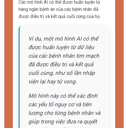
học máy để
xây dựng mô hình dự đoán về kết
quả
điều trị dựa trên các thông tin từ bệnh án
và nghiên cứu y học.
Điều này giúp các chuyên gia y tế có thể ra
quyết định dựa trên thông tin được phân tích
một cách khách quan và có cơ sở khoa học.
Tăng cường khả năng chẩn đoán
Trí tuệ nhân tạo AI có thể tăng cường khả
năng chẩn đoán của các chuyên gia y tế bằng
cách phân tích dữ liệu y khoa và cung cấp gợi
ý chẩn đoán.
Với việc sử dụng học máy và mạng nơ-ron, AI
có thể học từ hàng ngàn hình ảnh y khoa và