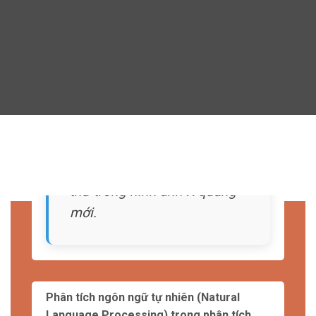
TĂNG TỐC QUÁ TRÌNH CHẨN ĐOÁN
BẰNG AI
Xử lý dữ liệu lớn và phân tích thông tin y tế
Một trong những thách thức lớn trong y tế là
xử lý và phân tích dữ liệu lớn, bao gồm cả hình
ảnh y khoa, dữ liệu bệnh án và kết quả xét