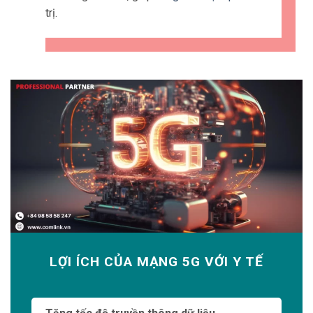
thoại
thông minh của bệnh
nhân thông qua mạng 5G.
Dữ liệu về nhịp tim và các chỉ
số sức khỏe khác có thể
được truyền trực tiếp về cho
bác sĩ hoặc các chuyên gia y
tế từ xa để theo dõi tình trạng
sức khỏe của bệnh nhân.
Vì thế giúp tiết kiệm thời gian và tăng cường
quyền tự chủ cho bệnh nhân.
Hỗ trợ cho công nghệ y tế tiên tiến