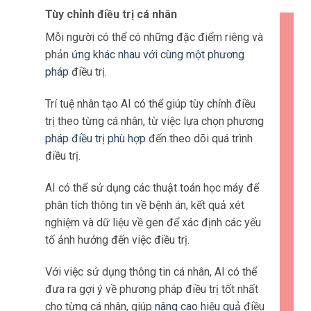
Điều này giúp ngăn chặn việc rò rỉ thông tin cá
nhân và bảo vệ quyền riêng tư của bệnh nhân.
Khả năng kết nối đa điểm
Mạng 5G cho phép kết nối đa điểm, điều này
có ý nghĩa là các
thiết bị
y tế có thể kết nối với
nhau và chia sẻ dữ liệu một cách liên tục và
liên kết.
Khả năng này mang lại lợi ích cho việc theo
dõi và
chăm sóc sức khỏe từ
xa.
Ví dụ: một thiết bị giám sát
tim có thể kết nối với điện