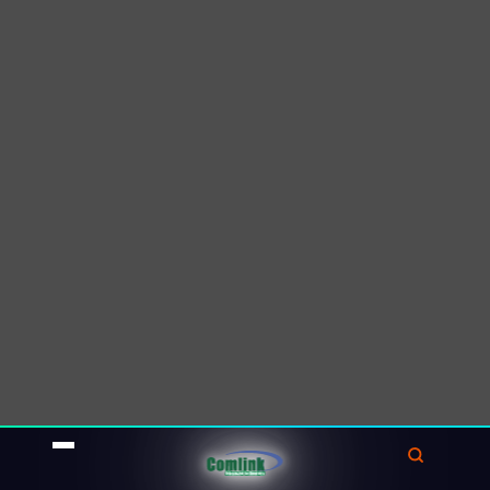
ung thư.
Mô hình này có thể học từ
các mẫu này và nhận biết các
dấu hiệu tiềm năng của ung
thư trong hình ảnh X-quang
mới.
Phân tích ngôn ngữ tự nhiên (Natural
Language Processing) trong phân tích
bệnh án
Phân tích ngôn ngữ tự nhiên là một lĩnh vực
của trí tuệ nhân tạo (AI) liên quan đến việc
hiểu và xử lý ngôn ngữ con người.