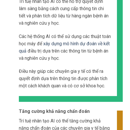
thể lên đến hàng chục lần so với mạng 4G
truyền thống.
Điều này cho phép việc chia sẻ và truy cập dữ
liệu y tế trở nên nhanh chóng và
hiệu quả
hơn.
Ví dụ, khi một bác sĩ muốn
truy cập vào dữ liệu y tế của
một bệnh nhân, họ có thể
nhanh chóng truy cập vào hồ
sơ điện tử của bệnh nhân
qua mạng 5G.
Điều này giúp giảm thiểu thời
gian chờ đợi và mang lại lợi