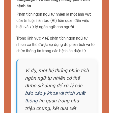
nghiệm.
Trí tuệ nhân tạo AI có khả năng xử lý và phân
tích dữ liệu lớn một
cách hiệu quả
, giúp tăng
tốc quá trình chẩn đoán và điều trị.
Với việc áp dụng các thuật toán học máy và
khai phá dữ liệu, AI có thể tự động phân loại
và phân tích thông tin trong dữ liệu y tế.
Ví dụ, AI có thể phân tích
hình ảnh y khoa để phát hiện
các dấu hiệu của bệnh, như
khối u hay tổn thương.
Ngoài ra, AI cũng có thể phân