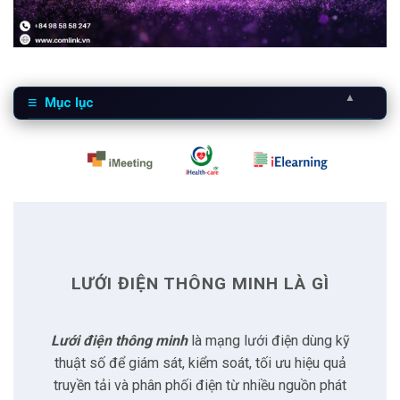
▲
Mục lục
1
Lưới điện thông minh là gì
2
Vai trò của lưới điện thông minh
2.1
Đáp ứng nhu cầu theo thời gian thực
LƯỚI ĐIỆN THÔNG MINH LÀ GÌ
2.2
Giảm chi phí vận hành
Lưới điện thông minh
là mạng lưới điện dùng kỹ
2.3
Giảm thiểu rủi ro mất điện
thuật số để giám sát, kiểm soát, tối ưu hiệu quả
truyền tải và phân phối điện từ nhiều nguồn phát