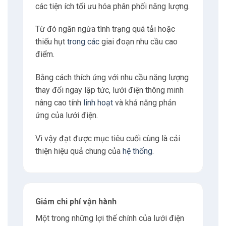
các tiện ích tối ưu hóa phân phối năng lượng.
6.2
Giờ làm việc
Từ đó ngăn ngừa tình trạng quá tải hoặc
thiếu hụt
trong các
giai đoạn nhu cầu cao
6.3
E-mail
điểm.
6.4
Phone
Bằng cách thích ứng với nhu cầu năng lượng
thay đổi ngay lập tức, lưới điện thông minh
7
Tư vấn
nâng cao tính
linh hoạt
và khả năng phản
ứng của lưới điện.
Vì vậy đạt được mục tiêu cuối cùng là cải
thiện hiệu quả chung của
hệ thống
.
Giảm chi phí vận hành
Một trong những lợi thế chính của lưới điện