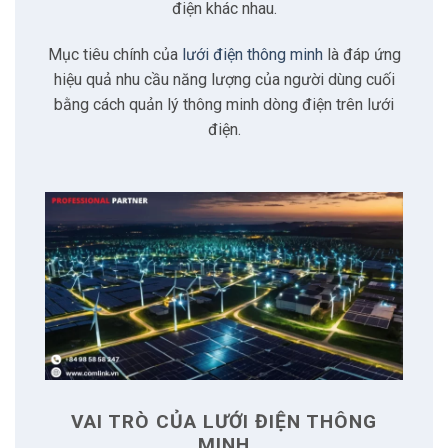
2.4
Loại bỏ lãng phí năng lượng
điện khác nhau.
Mục tiêu chính của
lưới điện thông minh
là đáp ứng
3
Lợi ích khi triển khai
hiệu quả nhu cầu năng lượng của người dùng cuối
bằng cách quản lý thông minh dòng điện trên lưới
3.1
Sản xuất năng lượng phi tập trung
điện.
3.2
Thị trường phi tập trung
3.3
Truyền tải quy mô nhỏ
3.4
Phân phối hai chiều
3.5
Sự tham gia của người tiêu dùng
4
Công nghệ sử dụng
VAI TRÒ CỦA LƯỚI ĐIỆN THÔNG
MINH