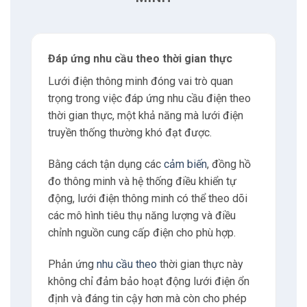
4.1
Công tơ điện thông minh
4.2
Đơn vị đo pha (PMU)
Đáp ứng nhu cầu theo thời gian thực
Lưới điện thông minh đóng vai trò quan
4.3
Rơ le bảo vệ kỹ thuật số
trọng trong việc đáp ứng nhu cầu điện theo
thời gian thực, một khả năng mà lưới điện
4.4
Công tắc cấp điện tự động
truyền thống thường khó đạt được.
Bằng cách tận dụng các
cảm biến
, đồng hồ
5
Có thể bạn quan tâm
đo thông minh và hệ thống điều khiển tự
động, lưới điện thông minh có thể theo dõi
5.1
Nguyễn Xuân Hoàng
các mô hình tiêu thụ năng lượng và điều
chỉnh nguồn cung cấp điện cho phù hợp.
6
Liên hệ
Phản ứng
nhu cầu theo
thời gian thực này
không chỉ đảm bảo hoạt động lưới điện ổn
6.1
Địa chỉ
định và đáng tin cậy hơn mà còn cho phép