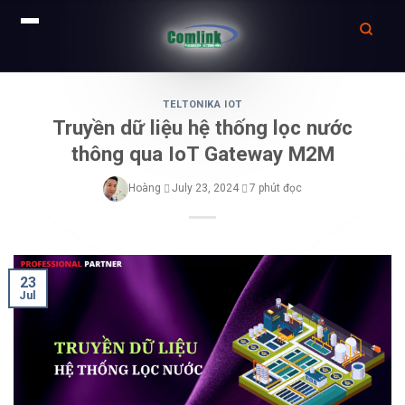
Skip
to
TELTONIKA IOT
Truyền dữ liệu hệ thống lọc nước
content
thông qua IoT Gateway M2M
Hoàng
July 23, 2024
7 phút đọc
23
Jul