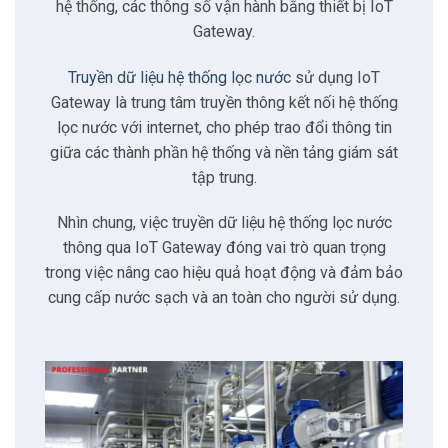
2.4
Đảm bảo chất lượng nước
hệ thống, các thông số vận hành bằng thiết bị IoT
Gateway.
3
Đặc điểm của giải pháp
Truyền dữ liệu hệ thống lọc nước
sử dụng IoT
Gateway là trung tâm truyền thông kết nối hệ thống
3.1
Kết nối mạng và kiểm soát
lọc nước với internet, cho phép trao đổi thông tin
giữa các thành phần hệ thống và nền tảng giám sát
tập trung.
3.2
Giao thức Modbus cho M2M
Nhìn chung, việc truyền dữ liệu hệ thống lọc nước
3.3
Trích xuất nhiều điểm dữ liệu
thông qua IoT Gateway đóng vai trò quan trọng
trong việc nâng cao hiệu quả hoạt động và đảm bảo
3.4
Giám sát và truy cập từ xa
cung cấp nước sạch và an toàn cho người sử dụng.
3.5
Điều chỉnh, cảnh báo tự động
3.6
Tùy chỉnh hiển thị và tự động