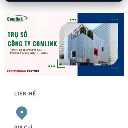
LIÊN HỆ
ĐỊA CHỈ