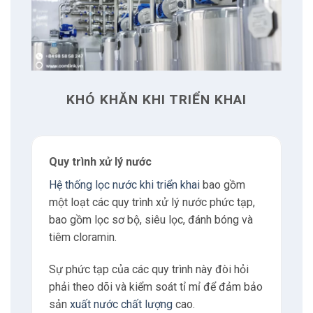
4
Có thể bạn quan tâm
4.1
Nguyễn Xuân Hoàng
5
Liên hệ
KHÓ KHĂN KHI TRIỂN KHAI
5.1
Địa chỉ
Quy trình xử lý nước
5.2
Giờ làm việc
Hệ thống lọc nước khi triển khai
bao gồm
một loạt các quy trình xử lý nước phức tạp,
5.3
E-mail
bao gồm lọc sơ bộ, siêu lọc, đánh bóng và
tiêm cloramin.
5.4
Phone
Sự phức tạp của các quy trình này đòi hỏi
phải theo dõi và kiểm soát tỉ mỉ để đảm bảo
6
Tư vấn
sản
xuất nước chất lượng
cao.