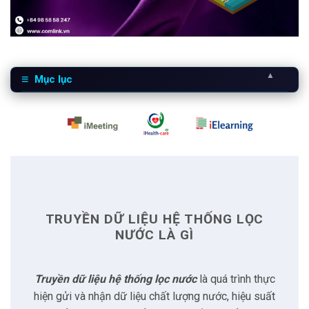
▲
Mục lục
1
Truyền dữ liệu hệ thống lọc nước là gì
2
Khó khăn khi triển khai
2.1
Quy trình xử lý nước
TRUYỀN DỮ LIỆU HỆ THỐNG LỌC
2.2
Đặc thù kinh doanh nước
NƯỚC LÀ GÌ
2.3
Mở rộng và giám sát từ xa
Truyền dữ liệu hệ thống lọc nước
là quá trình thực
hiện gửi và nhận dữ liệu chất lượng nước, hiệu suất