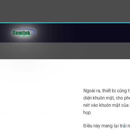
tiện cho người dùng, đồ
video họp chuyên nghiệ
Tích hợp AI nhận 
định vị chuyển đ
Ngoài việc tích hợp AI 
camera Minrray cũng c
thanh thông qua
công n
Điều này cho phép cam
chỉnh để nhận diện ngư
Bên cạnh đó,
camera M
định vị chuyển động, c
ghi lại các chuyển độn