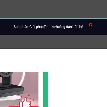
hình ảnh theo
g tự động điều chỉnh
g cách từ người họp đến
có góc nhìn
tối ưu và
ợng cao ngay cả khi
h thủ công.
 gian và
công sức của
thiết lập và sử dụng