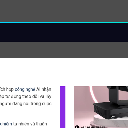
ng thời giúp tạo ra các
p và chất lượng cao.
diện âm thanh và
Tự động điều chỉnh 
ộng
khoảng cách
nhận diện khuôn mặt,
Camera Minrray có khả năn
ó khả năng nhận diện âm
hình ảnh video theo khoản
ghệ
AI tiên tiến.
camera.
era tự động xoay và căn
Điều này giúp
camera luôn 
ời đang nói trong cuộc họp.
tạo ra các video có chất lư
người dùng không điều chỉn
inrray
cũng có tính năng
ho phép tự động theo dõi và
Điều này giúp tiết kiệm thời
g trong phòng họp.
người dùng trong
quá trình 
camera.