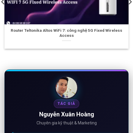
onika Altos WiFi 7: công nghệ 5G Fixed Wireless
Modem TRM250
Access
TÁC GIẢ
Nguyễn Xuân Hoàng
Chuyên gia kỹ thuật & Marketing