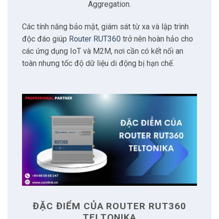
2.4
Kết nối Ethernet
Aggregation.
Các tính năng bảo mật, giám sát từ xa và lập trình
2.5
Kết nối Wifi
độc đáo giúp
Router RUT360
trở nên hoàn hảo cho
các ứng dụng IoT và M2M, nơi cần có kết nối an
2.6
Giao diện kết nối
toàn nhưng tốc độ dữ liệu di động bị hạn chế.
2.7
Thiết kế vỏ và lắp đặt
2.8
Giám sát và quản lý từ xa
2.9
Nâng cấp bảo mật
2.10
Kết luận
3
Giá Bán
ĐẶC ĐIỂM CỦA ROUTER RUT360
TELTONIKA