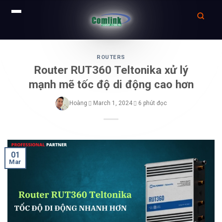
Skip
to
ROUTERS
Router RUT360 Teltonika xử lý
content
mạnh mẽ tốc độ di động cao hơn
Hoàng
March 1, 2024
6 phút đọc
01
Mar