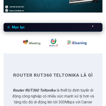
▲
Mục lục
1
Router RUT360 Teltonika là gì
2
Đặc điểm của Router RUT360 Teltonika
2.1
Kết nối di động
ROUTER RUT360 TELTONIKA LÀ GÌ
2.2
Cấu hình bộ nhớ
Router RUT360 Teltonika
là thiết bị định tuyến di
2.3
Tùy chọn cung cấp nguồn
động công nghiệp có nhiều sức mạnh xử lý hơn và
tăng tốc độ di động lên tới 300Mbps với Carrier