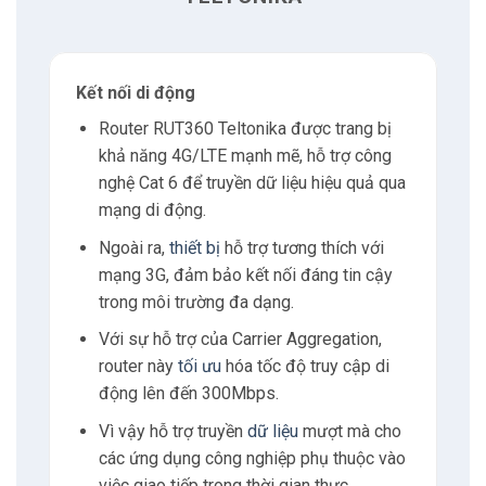
4
Cam kết bán hàng
5
Có thể bạn quan tâm
Kết nối di động
Router RUT360 Teltonika được trang bị
5.1
Nguyễn Xuân Hoàng
khả năng 4G/LTE mạnh mẽ, hỗ trợ công
nghệ Cat 6 để truyền dữ liệu hiệu quả qua
6
Liên hệ
mạng di động.
Ngoài ra,
thiết bị
hỗ trợ tương thích với
6.1
Địa chỉ
mạng 3G, đảm bảo kết nối đáng tin cậy
trong môi trường đa dạng.
6.2
Giờ làm việc
Với sự hỗ trợ của Carrier Aggregation,
router này
tối ưu
hóa tốc độ truy cập di
6.3
E-mail
động lên đến 300Mbps.
Vì vậy hỗ trợ truyền
dữ liệu
mượt mà cho
6.4
Phone
các ứng dụng công nghiệp phụ thuộc vào
việc giao tiếp trong thời gian thực.