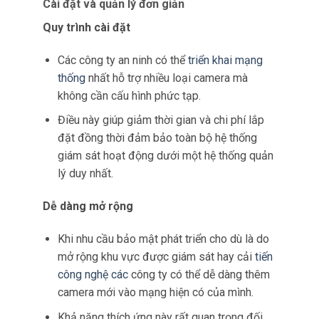
Với quản lý
mạng tùy chỉnh
, các nhóm bảo mật
có thể triển khai các giao thức bảo mật cụ thể
phù hợp với chính sách tổ chức của họ.
Quản lý kiểm soát truy cập
Các công ty có thể xác định ai có quyền truy
cập vào một số camera hoặc luồng dữ liệu
nhất định.
Điều này đảm bảo rằng thông tin nhạy cảm
chỉ dành cho nhân viên được ủy quyền, do
đó tăng cường các biện pháp bảo vệ dữ liệu.
Giám sát và ghi nhật ký
Cấu hình
mạng được thiết kế riêng cho
phép
ghi nhật ký và giám sát hoạt động của người
dùng một cách tinh vi.