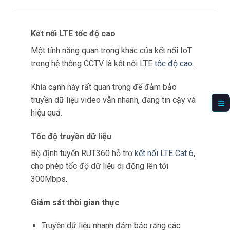
Cân bằng tải và hiệu quả chi phí
Cân bằng tải là một tính năng quan trọng khác
giúp tăng cường đáng kể hiệu quả của các hệ
thống CCTV
hỗ trợ
IoT.
Khả năng
này cho phép quản lý dữ liệu hiệu quả
trên nhiều kết nối mạng, mang lại lợi ích đáng
kể về chi phí và cải thiện hiệu suất.
Phân phối lưu lượng thông minh
Cân bằng tải cho phép bộ định tuyến
RUT360 phân phối lưu lượng
dữ liệu một
cách thông
minh giữa các kết nối khác nhau
có dây hoặc không dây.
Điều này đảm bảo rằng không có kết nối nào
bị quá tải trong khi các kết nối khác vẫn