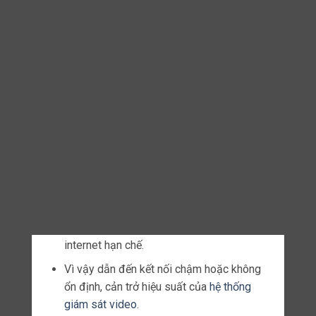
ĐẶC ĐIỂM CỦA GIẢI PHÁP
Kết nối nhiều loại camera
Khả năng kết nối liền mạch nhiều loại camera là
nền tảng của các
giải pháp
CCTV hỗ trợ IoT
hiệu quả.