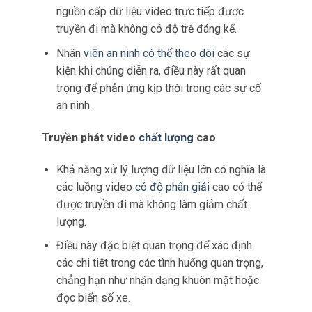
chưa được sử dụng hết.
Tối ưu hóa băng thông
Bằng cách cân bằng tải trên nhiều kết nối,
các công ty bảo mật có thể tối ưu hóa việc
sử dụng băng thông của họ.
Điều này có nghĩa là các ứng dụng dữ liệu
chuyên sâu, chẳng hạn như phát trực tuyến
video độ
nét cao.
Vì vậy có thể quản lý hiệu quả hơn mà không
gây chậm hoặc gián đoạn.
Cải thiện độ tin cậy
Trong môi trường có nhiều thiết bị truyền dữ
liệu đồng thời, cân bằng tải giúp duy trì độ
tin cậy của hệ thống.