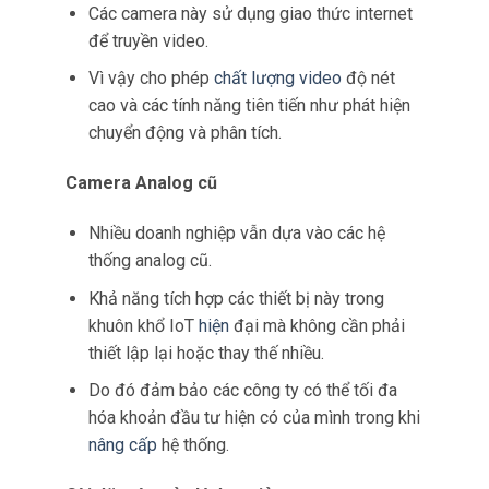
Phương pháp tùy chỉnh này cho phép họ
quản lý cách dữ liệu chảy giữa các camera,
giải pháp
lưu trữ và trạm giám sát, đảm bảo
hiệu suất và bảo mật tối ưu.
Địa chỉ IP riêng
Bằng cách sử dụng địa chỉ IP riêng, các
công ty có thể tăng cường bảo mật bằng
cách hạn chế quyền truy cập bên ngoài vào
thiết bị của họ.
Tùy chỉnh này giảm thiểu rủi ro truy cập trái
phép và vi phạm tiềm ẩn, khiến nó trở thành
một thành phần quan trọng của chiến lược
giám sát an toàn.
Giao thức bảo mật nâng cao