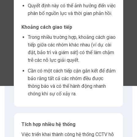
kiện khi chúng diễn ra, điều này rất quan
trọng để phản ứng kịp thời trong các sự cố
an ninh.
Truyền phát video
chất lượng
cao
Khả năng xử lý lượng dữ liệu lớn có nghĩa là
các luồng video
có độ phân giải
cao có thể
được truyền đi mà không làm giảm chất
lượng.
Điều này đặc biệt quan trọng để xác định
các chi tiết trong các tình huống quan trọng,
chẳng hạn như nhận dạng khuôn mặt hoặc
đọc biển số xe.
Độ tin cậy
Kết nối LTE
tốc độ cao cũng tăng
cường độ
tin cậy trong nhiều môi trường hoạt động