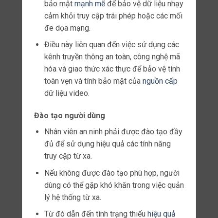
thống
nhất hỗ trợ nhiều loại camera mà
không cần cấu hình phức tạp.
Điều này giúp giảm thời gian và chi phí lắp
đặt đồng thời đảm bảo toàn bộ hệ thống
giám sát hoạt động dưới một hệ thống quản
lý duy nhất.
Dễ dàng mở rộng
Khi nhu cầu bảo mật phát triển cho dù là do
mở rộng khu vực được giám sát hay cải
tiến
công nghệ các
công ty có thể dễ dàng thêm
camera mới vào mạng hiện có của mình.
Khả năng thích ứng này rất quan trọng đối
với các doanh nghiệp muốn đi đầu trong bối
cảnh bảo mật luôn thay đổi.
Khả năng
giám sát được cải thiện