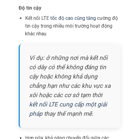
Nếu một kết nối gặp sự cố, bộ định tuyến có
thể tự động chuyển hướng lưu lượng đến
các kết nối thay thế, đảm
bảo hệ thống
CCTV hoạt động liên tục.
Tiết kiệm chi phí
Giảm tình trạng vượt quá dữ liệu
Bằng cách quản lý cách dữ liệu được sử
dụng trên các kết nối khác nhau, các công ty
có thể giảm thiểu rủi ro vượt quá giới hạn
băng
thông do nhà cung cấp dịch vụ
áp đặt.
Điều này không chỉ giúp tránh phí vượt quá
tốn kém mà còn cho phép các tổ chức lựa
chọn các gói dữ liệu tiết kiệm chi phí hơn.
Khả năng mở rộng