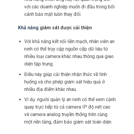
Các nhóm bảo mật có thể theo dõi các mẫu
truy cập, cung cấp thông tin chi tiết về các lỗ
hổng tiềm ẩn hoặc việc sử dụng sai hệ
thống.
Khả năng thích ứng
Khi các yêu cầu hoạt động phát triển cho dù
là do mở rộng khu vực giám sát, thay đổi
công nghệ hay các yêu cầu
pháp lý mới quản
lý mạng có thể tùy chỉnh cung cấp sự linh
hoạt cần thiết để thích ứng.
Các công ty bảo mật có thể dễ dàng sửa đổi
cấu hình mà không cần đại tu toàn bộ hệ
thống, giúp tiết kiệm chi phí và cải thiện hiệu
quả hoạt động.