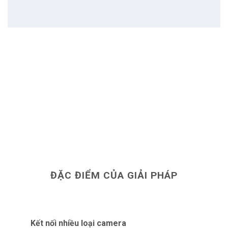
khi vẫn duy trì tính toàn vẹn của các hoạt
động giám sát.
Quản lý mạng tùy chỉnh
Quản lý mạng tùy chỉnh là một khía cạnh quan
trọng của
kết nối IoT cho phép các công
ty an