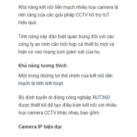
ninh điều chỉnh hệ thống giám sát của họ để
đáp ứng các yêu cầu hoạt động cụ thể.
Tính năng này đặc biệt có lợi trong việc giải
quyết các nhu cầu đa dạng của các khách hàng
và môi trường khác nhau.
Tùy chọn cấu hình tùy chỉnh
Bộ định tuyến di động công nghiệp RUT360, với
hệ điều hành RutOS, cho phép các nhà cung cấp
bảo mật tùy chỉnh cài đặt mạng của họ một
cách rộng rãi.
Chuyển tiếp cổng tùy chỉnh
Các công ty bảo mật có thể định cấu hình
các quy tắc chuyển tiếp cổng để thiết lập
các
kết nối an toàn giữa các thiết bị
khác
nhau trên mạng.