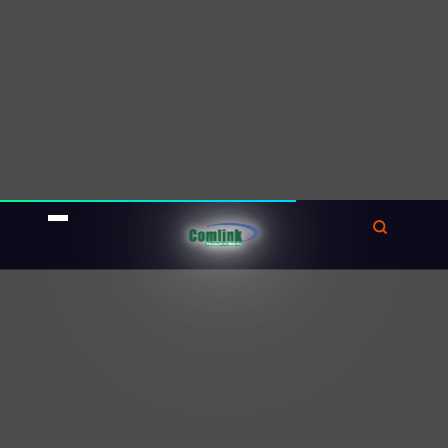
Khả năng tương tác
Đảm bảo khả năng tương tác giữa các
thương hiệu và kiểu camera khác nhau có
thể khó khăn do kiến trúc phần mềm và
giao thức truyền thông khác nhau.
Các công ty cần lựa chọn các
thiết bị
tương thích và sử dụng các tiêu chuẩn
tạo điều kiện tích hợp liền mạch trên toàn
mạng.
Khả năng mở rộng
Khi nhu cầu của khách hàng thay đổi hoặc
mở rộng, khả năng mở rộng quy mô cài
đặt bằng cách thêm
camera hoặc thiết bị
mới trở nên rất quan trọng.
Thiết kế hệ thống cứng nhắc có thể hạn
chế các cải tiến hoặc tích hợp trong