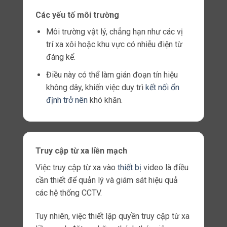
Tính năng này đặc biệt quan trọng đối với các
công ty an ninh cần tích hợp cả thiết bị mới và
hiện có vào mạng lưới giám sát của họ.
Khả năng tương thích
Một trong những lợi thế chính của
kết nối liền
mạch là tính linh hoạt
.
Bộ định tuyến di động công nghiệp
RUT360
được thiết kế để tạo điều kiện kết nối với nhiều
loại camera CCTV khác nhau, bao gồm
Camera IP hiện đại
Các camera này sử dụng giao thức internet
để truyền video.
Vì vậy cho phép
chất lượng video
độ nét
cao và các tính năng tiên tiến như phát hiện