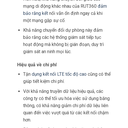
Khi nhu cầu bảo mật tăng lên, cân bằng tải
cho phép các công ty thêm nhiều
thiết bị hơn
hoặc nâng cấp hệ thống
của họ mà không
làm tăng chi phí hoạt động tương ứng.
Bằng cách
quản lý
hiệu quả các nguồn lực
hiện có, các doanh nghiệp có thể mở rộng
hoạt động của mình trong khi vẫn kiểm soát
được chi phí.
Trải nghiệm người dùng
Cân bằng tải góp phần trực tiếp vào trải nghiệm
người dùng tốt hơn cho nhân viên an ninh giám
sát nguồn cấp dữ liệu CCTV.
Truy cập nhanh hơn
Các nhóm an ninh có thể truy cập nguồn cấp