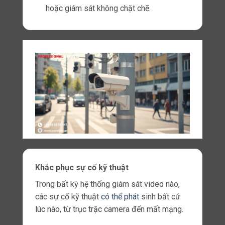
Với khả năng kết nối liền mạch, nhân viên an
ninh có thể truy cập nguồn cấp dữ liệu từ
nhiều loại camera khác nhau thông qua giao
diện tập trung.
Điều này giúp cải thiện nhận thức về tình
huống và cho phép giám sát hiệu quả ở
nhiều địa điểm khác nhau.
Ví dụ: người quản lý an ninh có thể xem cảnh
quay trực tiếp từ cả camera IP độ nét cao
và camera analog truyền thống trên cùng
một nền tảng, đảm bảo giám sát toàn diện.
Kết nối LTE tốc độ cao
Một tính năng quan trọng khác của kết nối IoT