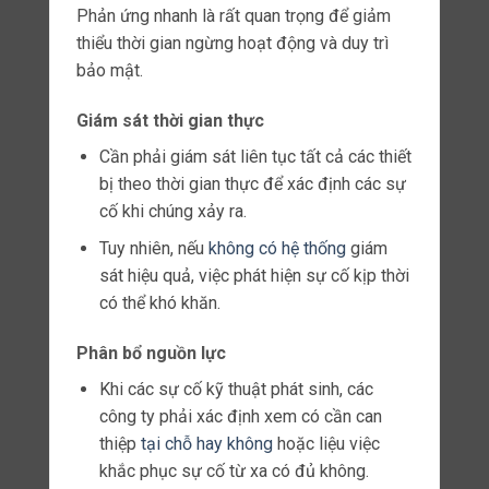
trong hệ thống CCTV là kết nối LTE
tốc độ cao
.
Khía cạnh này rất quan trọng để đảm bảo
truyền dữ liệu video vẫn nhanh, đáng tin cậy và
hiệu quả.
Tốc độ truyền dữ liệu
Bộ định tuyến RUT360 hỗ trợ
kết nối LTE Cat 6
,
cho phép tốc độ dữ liệu di động lên tới
300Mbps.
Giám sát thời gian thực
Truyền dữ liệu nhanh đảm bảo rằng các
nguồn cấp dữ liệu video trực tiếp được
truyền đi mà không có độ trễ đáng kể.
Nhân
viên an ninh có thể theo dõi
các sự