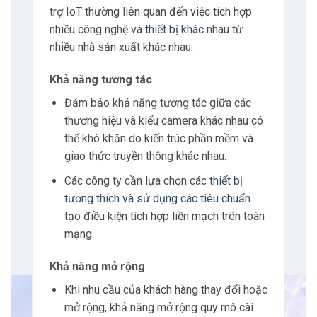
khác nhau.
Ví dụ: ở những nơi mà kết nối
có dây có thể không đáng tin
cậy hoặc không khả dụng
chẳng hạn như các khu vực xa
xôi hoặc các cơ sở tạm thời
kết nối LTE cung cấp một giải
pháp
thay thế mạnh mẽ.
Hơn nữa, khả năng chuyển đổi giữa các
mạng di động khác nhau của RUT360
đảm
bảo rằng kết
nối vẫn ổn định ngay cả khi
một mạng gặp sự cố.