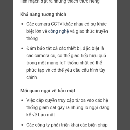
chuyển động và phân tích.
Camera Analog cũ
Nhiều doanh nghiệp vẫn dựa vào các hệ
thống analog cũ.
Khả năng tích hợp các thiết bị này trong
khuôn khổ IoT
hiện
đại mà không cần phải
thiết lập lại hoặc thay thế nhiều.
Do đó đảm bảo các công ty có thể tối đa
hóa khoản đầu tư hiện có của mình trong khi
nâng cấp
hệ thống.
Cài đặt và quản lý đơn giản
Quy trình cài đặt
Các công ty an ninh có thể
triển khai mạng