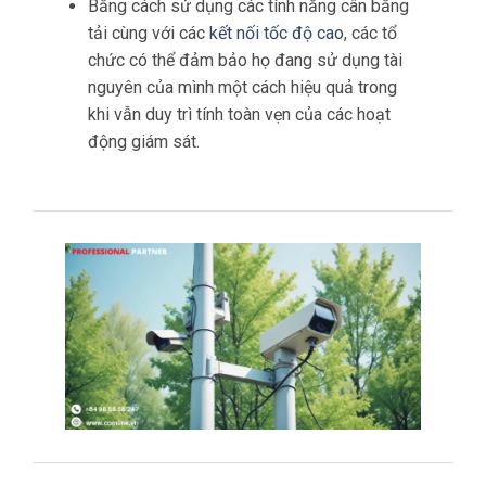
dữ liệu video trực tiếp một cách nhanh
chóng và đáng tin cậy.
Điều này rất quan trọng trong các trường hợp
khẩn cấp khi từng giây đều quan trọng.
Giảm độ trễ
Phân phối lưu
lượng mạng thông minh
giúp
giảm thiểu độ trễ, cho phép phát lại video
mượt mà và phân tích thời gian thực.
Hiệu suất được cải thiện này giúp nhân viên
an ninh đưa ra quyết định kịp thời dựa trên
thông tin chính xác.