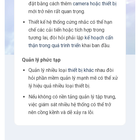
Khả năng chuyển đổi dự phòng này đảm
bảo rằng các hệ thống giám sát tiếp tục
hoạt động mà không bị gián đoạn, duy trì
giám sát an ninh mọi lúc.
Hiệu quả về chi phí
Tận
dụng kết nối LTE tốc độ cao
cũng có thể
giúp tiết kiệm chi phí.
Với khả năng truyền dữ liệu hiệu quả, các
công ty có thể tối ưu hóa việc sử dụng băng
thông, có khả năng giảm chi phí dữ liệu liên
quan đến việc vượt quá từ các kết nối chậm
hơn.
Bằng cách sử dụng các tính năng cân bằng
tải cùng với các
kết nối tốc độ cao
, các tổ
chức có thể đảm bảo họ đang sử dụng tài
nguyên của mình một cách hiệu quả trong