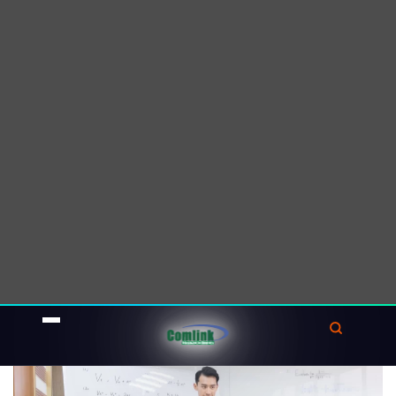
đường nghề nghiệp.
Ngoài ra, giáo viên có thể sử dụng công nghệ
để kết nối học sinh với các chuyên gia và
người đi làm trong các ngành nghề khác nhau.
Ở khía cạnh này giáo viên có thể tổ chức các
buổi giao lưu trực tuyến, diễn đàn hoặc buổi
thuyết trình để học sinh có cơ hội tương tác và
hỏi đáp với những người đã có kinh nghiệm
trong lĩnh vực mà họ quan tâm.
Điều này giúp mở
rộng tầm nhìn
và hiểu biết
của học sinh về các ngành nghề và cung cấp
thông tin thực tế từ những người đi trước.