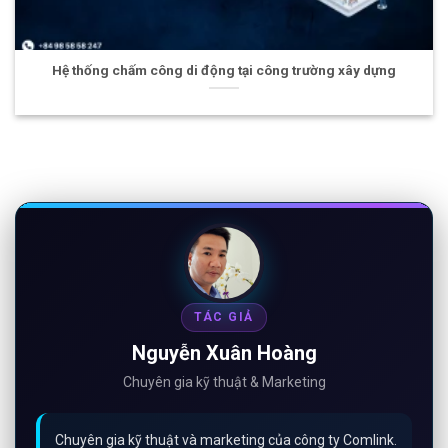
Jul
 chấm công di động tại công trường xây dựng
Giám sát dữ
TÁC GIẢ
Nguyễn Xuân Hoàng