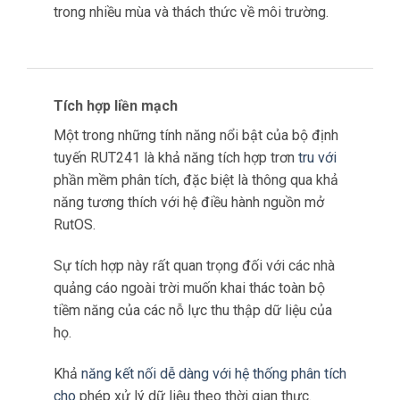
Khả năng chịu được điều kiện thời tiết bất lợi
góp phần đáng kể vào hiệu quả chung của các
chiến dịch quảng cáo ngoài trời
bằng cách đảm
bảo thu thập dữ liệu
nhất quán và chính xác
trong nhiều mùa và thách thức về môi trường.
Tích hợp liền mạch
Một trong những tính năng nổi bật của bộ định
tuyến RUT241 là khả năng tích hợp trơn
tru với
phần mềm phân tích, đặc biệt là thông qua khả
năng tương thích với hệ điều hành nguồn mở
RutOS.
Sự tích hợp này rất quan trọng đối với các nhà
quảng cáo ngoài trời muốn khai thác toàn bộ
tiềm năng của các nỗ lực thu thập dữ liệu của