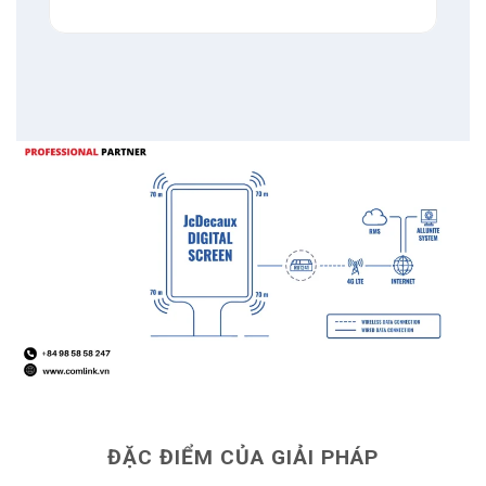
Đảm bảo toàn
bộ hệ thống
mang lại giá trị
thực và lợi tức đầu tư tích cực là rất quan
trọng để thành công lâu dài.