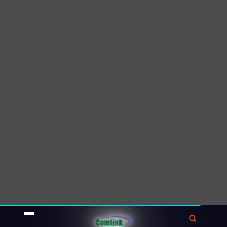
mong muốn hay không.
Để đo lường hiệu quả của quảng cáo ngoài
trời, các công ty cần các
giải pháp
theo dõi
tiên tiến có thể theo dõi lượng người đi bộ
và tương tác với quảng cáo.
Các phương pháp truyền
thống như đếm thủ
công
và khảo sát không chỉ tốn nhiều công
sức mà còn dễ sai sót.
Do đó, các doanh nghiệp có thể thấy mình
đang đưa ra quyết định dựa
trên dữ liệu
không
đủ, dẫn đến khả năng lãng phí ngân
sách quảng cáo.
Nhu cầu về dữ liệu đáng tin cậy, theo thời
gian thực là tối
quan trọng để giải
quyết
thách thức này.