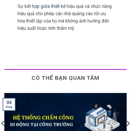
đảm bảo rằng các doanh nghiệp có thể duy trì
sự hiện
diện kín đáo trong khi vẫn thu thập
được dữ liệu
có giá trị.
Sự kết
hợp giữa thiết kế
hiệu quả và chức năng
hiệu quả cho phép các nhà quảng cáo tối ưu
hóa thiết lập của họ mà không ảnh hưởng đến
hiệu suất hoặc tính thẩm mỹ.
CÓ THỂ BẠN QUAN TÂM
28