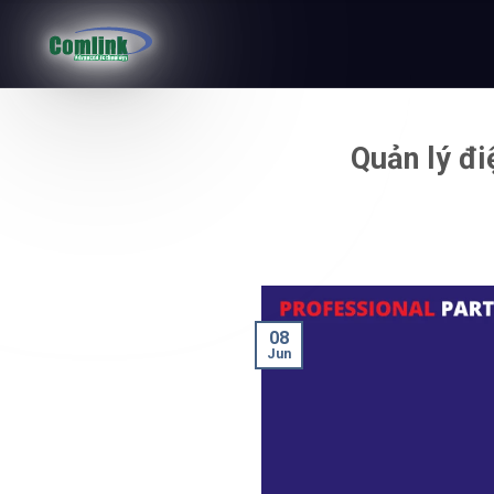
Skip
to
Quản lý đi
content
08
Jun