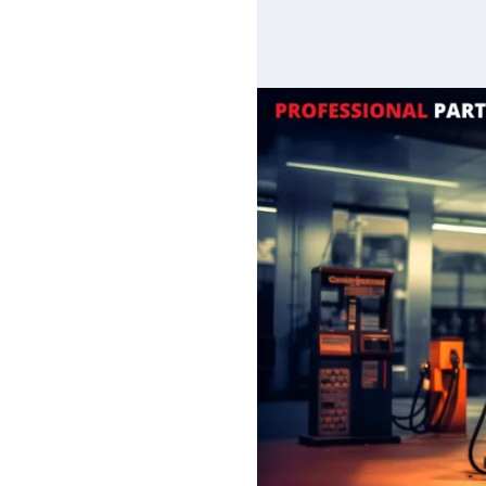
3.5
Hệ thống quản lý t
3.6
Thiết kế phần cứng
4
Có thể bạn quan tâm
4.1
Nguyễn Xuân Hoà
5
Liên hệ
5.1
Địa chỉ
5.2
Giờ làm việc
5.3
E-mail
5.4
Phone