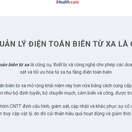
ả năng truy cập
ật và đào tạo
nối và truyền thông
UẢN LÝ ĐIỆN TOÁN BIÊN TỪ XA LÀ 
iểu thời gian chết
g phục hồi
oán biên từ xa
là công cụ, thiết bị và công nghệ cho phép các do
sát và tối ưu hóa từ xa hạ tầng điện toán biên.
p
án biên từ xa
mở rộng khái niệm này hơn nữa bằng cách cung cấp 
động công nghiệp
hạn như bộ định tuyến, bộ chuyển mạch, cảm biến và cổng, được tri
PoE
hóm CNTT định cấu hình, giám sát, cập nhật và khắc phục sự cố cá
 truy cập vật lý, do đó cải thiện hiệu quả hoạt động và giảm thời 
 dự phòng tự động
n mạch