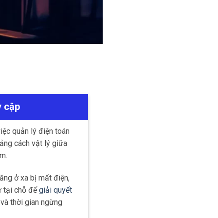
y cập
iệc quản lý điện toán
oảng cách vật lý giữa
âm.
ng ở xa bị mất điện,
ư tại chỗ để
giải quyết
và thời gian ngừng