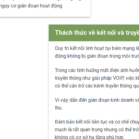
nguy cơ gián đoạn hoạt động.
Thách thức về kết nối và truy
Duy trì kết nối linh hoạt tại biên
mạng là
động không bị
gián đoạn trong môi trườ
Trong các tình huống mất điện ảnh hưở
truyền thông như
giải pháp
VOIP, việc kh
có thể cản trở các kênh truyền thông qu
Vì vậy
dẫn đến gián đoạn kinh doanh
và
thu.
Đảm bảo kết nối
liên tục và cơ chế chu
mạch là rất quan trọng nhưng có thể tr
không có cơ sở hạ tầng phù hợp.