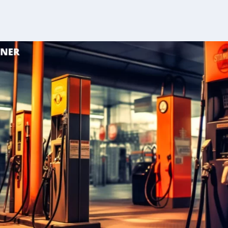
ừ xa Teltonika (RMS)
 linh hoạt
ng