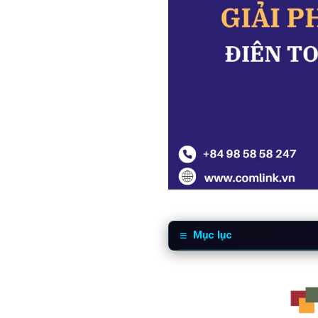
Mục lục
1
Quản lý điện toán biên t
2
Khó khăn trong thực tế