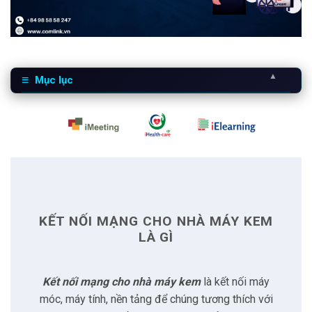
▲
Mục lục
1
Kết nối mạng cho nhà máy kem là gì
2
Khó khăn trong thực tế
2.1
Kiểm soát nhiệt độ nghiêm ngặt
KẾT NỐI MẠNG CHO NHÀ MÁY KEM
2.2
Giám sát thời gian thực
LÀ GÌ
2.3
Bảo trì và phân tích dự đoán
Kết nối mạng cho nhà máy kem
là kết nối máy
móc, máy tính, nền tảng để chúng tương thích với