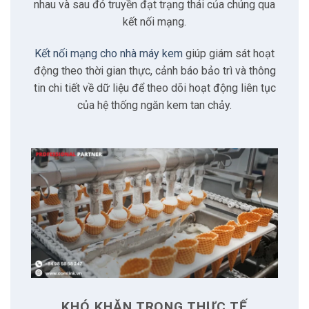
2.4
Hạn chế về không gian
nhau và sau đó truyền đạt trạng thái của chúng qua
kết nối mạng.
3
Đặc điểm của giải pháp
Kết nối mạng cho nhà máy kem
giúp giám sát hoạt
động theo thời gian thực, cảnh báo bảo trì và thông
3.1
Dễ dàng lắp đặt
tin chi tiết về dữ liệu để theo dõi hoạt động liên tục
của hệ thống ngăn kem tan chảy.
3.2
Thiết kế nhỏ gọn
3.3
Bốn cổng Gigabit Ethernet
3.4
Khả năng mở rộng
3.5
Phù hợp môi trường lạnh
3.6
Độ tin cậy được cải thiện
KHÓ KHĂN TRONG THỰC TẾ