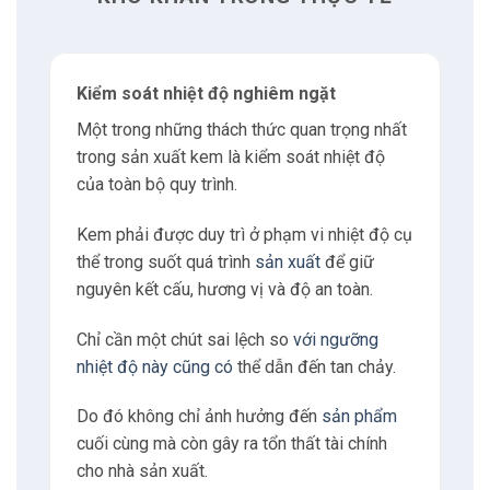
4
Có thể bạn quan tâm
4.1
Nguyễn Xuân Hoàng
Kiểm soát nhiệt độ nghiêm ngặt
Một trong những thách thức quan trọng nhất
5
Liên hệ
trong sản xuất kem là kiểm soát nhiệt độ
của toàn bộ quy trình.
5.1
Địa chỉ
Kem phải được duy trì ở phạm vi nhiệt độ cụ
thể trong suốt quá trình
sản xuất
để giữ
5.2
Giờ làm việc
nguyên kết cấu, hương vị và độ an toàn.
5.3
E-mail
Chỉ cần một chút sai lệch so
với ngưỡng
nhiệt độ này cũng có
thể dẫn đến tan chảy.
5.4
Phone
Do đó không chỉ ảnh hưởng đến
sản phẩm
cuối cùng mà còn gây ra tổn thất tài chính
6
Tư vấn
cho nhà sản xuất.