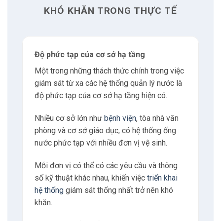
4
Có thể bạn quan tâm
KHÓ KHĂN TRONG THỰC TẾ
4.1
Nguyễn Xuân Hoàng
Độ phức tạp của cơ sở hạ tầng
5
Liên hệ
Một trong những thách thức chính trong việc
giám sát từ xa các hệ thống quản lý nước là
5.1
Địa chỉ
độ phức tạp của cơ sở hạ tầng hiện có.
Nhiều cơ sở lớn như
bệnh viện
, tòa nhà văn
5.2
Giờ làm việc
phòng và cơ sở giáo dục, có hệ thống ống
nước phức tạp với nhiều đơn vị vệ sinh.
5.3
E-mail
Mỗi đơn vị có thể có các yêu cầu và thông
số kỹ thuật khác nhau, khiến việc
triển khai
5.4
Phone
hệ thống
giám sát thống nhất trở nên khó
khăn.
6
Tư vấn