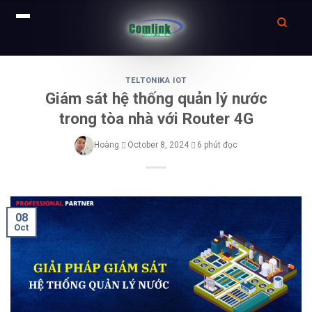
Skip
to
TELTONIKA IOT
Giám sát hệ thống quản lý nước
content
trong tòa nhà với Router 4G
Hoàng
October 8, 2024
6 phút đọc
08
Oct