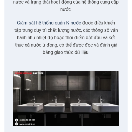
2.4
Bảo trì phức tạp
nước và trạng thái hoạt động của hệ thống cung cấp
nước.
3
Đặc điểm của giải pháp
Giám sát hệ thống quản lý nước
được điều khiển
tập trung duy trì chất lượng nước, các thông số vận
3.1
Điều khiển thông minh
hành như nhiệt độ hoặc thời điểm bắt đầu và kết
thúc xả nước ứ đọng, có thể được đọc và đánh giá
bằng giao thức dữ liệu.
3.2
Tích hợp liền mạch
3.3
Kết nối đáng tin cậy
3.4
Kiểm soát dữ liệu tập trung
3.5
Tự động hóa toàn diện
3.6
Giảm chi phí tối ưu