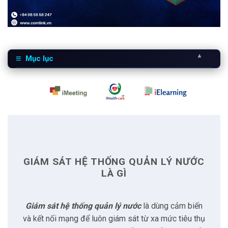
▲
Mục lục
1
Giám sát hệ thống quản lý nước là gì
2
Khó khăn trong thực tế
2.1
Độ phức tạp của cơ sở hạ tầng
GIÁM SÁT HỆ THỐNG QUẢN LÝ NƯỚC
2.2
Quá tải dữ liệu
LÀ GÌ
2.3
Lo ngại về an ninh mạng
Giám sát hệ thống quản lý nước
là dùng cảm biến
và kết nối mạng để luôn giám sát từ xa mức tiêu thụ