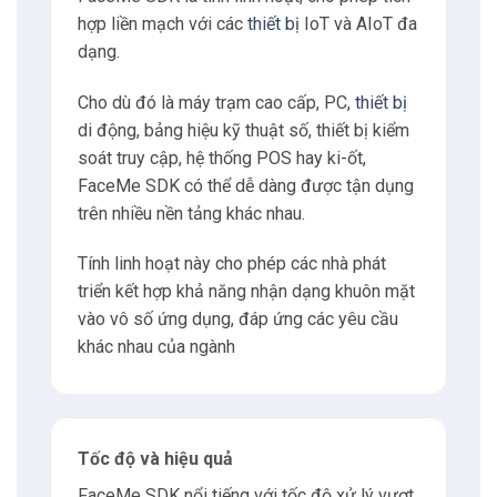
3.4
Nền tảng SoC & IoT
hợp liền mạch với các
thiết bị
IoT và AIoT đa
dạng.
4
Có thể bạn quan tâm
Cho dù đó là máy trạm cao cấp, PC,
thiết bị
di động, bảng hiệu kỹ thuật số, thiết bị kiểm
4.1
Nguyễn Xuân Hoàng
soát truy cập, hệ thống POS hay ki-ốt,
FaceMe SDK có thể dễ dàng được tận dụng
5
Liên hệ
trên nhiều nền tảng khác nhau.
Tính linh hoạt này cho phép các nhà phát
5.1
Địa chỉ
triển kết hợp khả năng nhận dạng khuôn mặt
vào vô số ứng dụng, đáp ứng các yêu cầu
5.2
Giờ làm việc
khác nhau của ngành
5.3
E-mail
Tốc độ và hiệu quả
5.4
Phone
FaceMe SDK nổi tiếng với tốc độ xử lý vượt