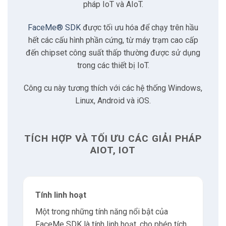
2.4
Hỗ trợ công cụ suy luận AI
pháp IoT và AIoT.
FaceMe® SDK
được tối ưu hóa để chạy trên hầu
2.5
Tích hợp với nền tảng điện toán biên
hết các cấu hình phần cứng, từ máy trạm cao cấp
đến chipset công suất thấp thường được sử dụng
2.6
Tính năng bảo mật nâng cao
trong các thiết bị IoT.
Công cu này tương thích với các hệ thống Windows,
2.7
Triển khai liền mạch và khả năng mở rộng
Linux, Android và iOS.
3
Đặc điểm kỹ thuật của FaceME SDK
TÍCH HỢP VÀ TỐI ƯU CÁC GIẢI PHÁP
3.1
Ngôn ngữ lập trình
AIOT, IOT
3.2
Hệ điều hành
Tính linh hoạt
3.3
Công cụ suy luận AI
Một trong những tính năng nổi bật của
FaceMe SDK là tính linh hoạt, cho phép tích