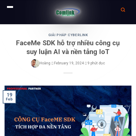
Skip
to
GIẢI PHÁP CYBERLINK
FaceMe SDK hỗ trợ nhiều công cụ
content
suy luận AI và nền tảng IoT
Hoàng
February 19, 2024
9 phút đọc
19
Feb