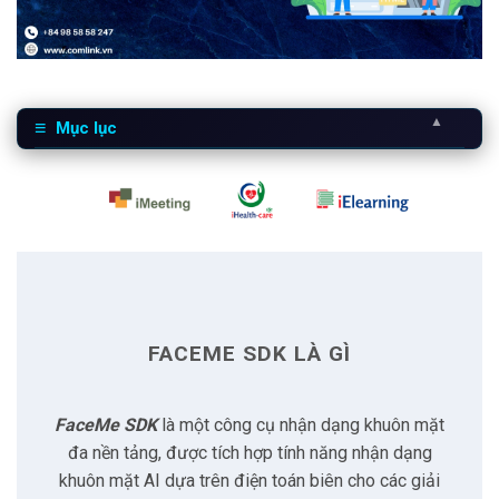
▲
Mục lục
1
FaceMe SDK là gì
2
Tích hợp và tối ưu các giải pháp AIoT, IoT
2.1
Tính linh hoạt
FACEME SDK LÀ GÌ
2.2
Tốc độ và hiệu quả
FaceMe SDK
là một công cụ nhận dạng khuôn mặt
2.3
Khả năng tương thích với các hệ điều hành
đa nền tảng, được tích hợp tính năng nhận dạng
khuôn mặt AI dựa trên điện toán biên cho các giải