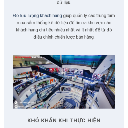
2.4
Phân tích dữ liệu phức tạp
dữ liệu.
Đo lưu lượng khách hàng
giúp quản lý các trung tâm
3
Đặc điểm của giải pháp
mua sắm thống kê dữ liệu để tìm ra khu vực nào
khách hàng chi tiêu nhiều nhất và ít nhất để từ đó
3.1
Kết nối tốc độ cao với LTE Cat 6
điều chỉnh chiến lược bán hàng.
3.2
Cầu dữ liệu không dây
3.3
Bảo mật nâng cao
3.4
Chức năng SIM kép
3.5
Hỗ trợ nhiều giao thức
3.6
Dễ dàng lắp đặt
KHÓ KHĂN KHI THỰC HIỆN