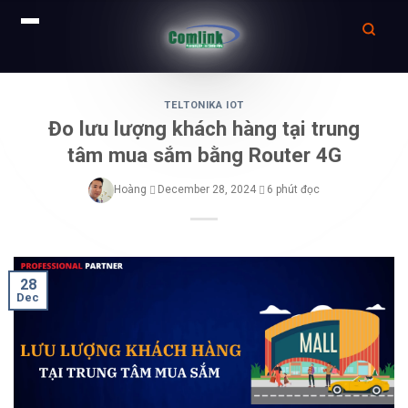
Skip
to
TELTONIKA IOT
Đo lưu lượng khách hàng tại trung
content
tâm mua sắm bằng Router 4G
Hoàng
December 28, 2024
6 phút đọc
28
Dec