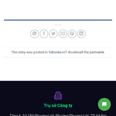
This entry was posted in
Teltonika IoT
. Bookmark the
permalink
.
Trụ sở Công ty
Tầng 6, Số 184 Phương Liệt, Phường Phương Liệt, TP. Hà Nội