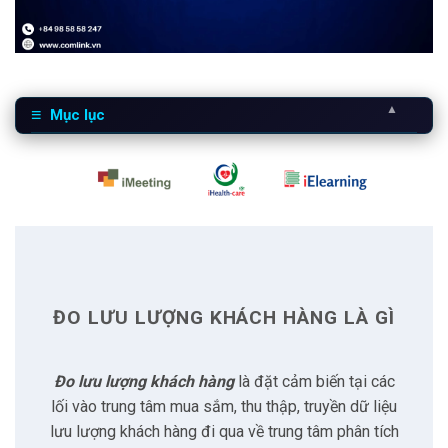
▲
Mục lục
1
Đo lưu lượng khách hàng là gì
2
Khó khăn khi thực hiện
2.1
Trung tâm có nhiều lối vào
ĐO LƯU LƯỢNG KHÁCH HÀNG LÀ GÌ
2.2
Nhiều vị trí đặt cảm biến
Đo lưu lượng khách hàng
là đặt cảm biến tại các
2.3
Thách thức về kết nối
lối vào trung tâm mua sắm, thu thập, truyền dữ liệu
lưu lượng khách hàng đi qua về trung tâm phân tích