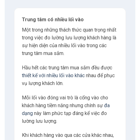
4
Có thể bạn quan tâm
Trung tâm có nhiều lối vào
4.1
Nguyễn Xuân Hoàng
Một trong những thách thức quan trọng nhất
trong việc đo lường lưu lượng khách hàng là
5
Liên hệ
sự hiện diện của nhiều lối vào trong các
trung tâm mua sắm.
5.1
Địa chỉ
Hầu hết các trung tâm mua sắm đều được
thiết kế với nhiều lối vào khác
nhau để phục
5.2
Giờ làm việc
vụ lượng khách lớn.
5.3
E-mail
Mỗi lối vào đóng vai trò là cổng vào cho
khách hàng tiềm năng nhưng chính sự
đa
5.4
Phone
dạng
này làm phức tạp đáng kể việc đo
lường lưu lượng.
6
Tư vấn
Khi khách hàng vào qua các cửa khác nhau,