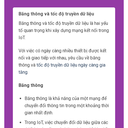
Cơ sở hạ tầng mạng
Cơ sở hạ tầng mạng phải được xây dựng
để có khả năng mở rộng linh hoạt và xử lý
lượng dữ liệu lớn.
Điều này có thể đòi hỏi sử dụng các công
nghệ mới như cloud computing hoặc edge
computing để giải quyết vấn đề về khả
năng xử lý.
Quản lý tài nguyên
Quản lý tài nguyên là
yếu tố
quan trọng
trong việc duy trì hiệu suất và khả năng mở
rộng của hệ thống IoT.
Các tài nguyên như băng thông, dung
lượng lưu trữ, và xử lý phải được quản lý
hiệu quả
để đáp ứng yêu cầu của từng