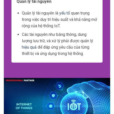
Với hàng tỷ thiết bị kết nối và môi trường
không đáng tin cậy, việc thu thập và truyền dữ
liệu có thể gặp phải các sự cố như mất kết nối
hay nhiễu sóng.
Để xử lý tính không tin cậy của dữ liệu IoT,
cần sử dụng các kỹ thuật như Data Validation
và Error Handling.
Data Validation giúp xác thực tính toàn vẹn và
tin cậy của dữ liệu.
Error Handling thực hiện xử lý các sự cố trong
quá trình thu thập và truyền dữ liệu.