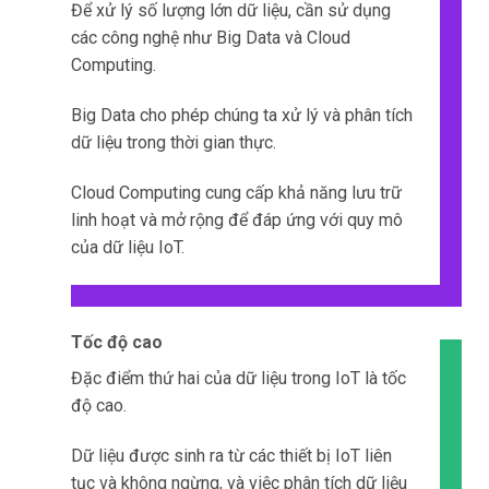
Điều quan trọng là có khả năng tích hợp và thu
thập dữ liệu từ các thiết bị này để xử lý và phân
tích.
Một số thiết bị IoT phổ biến bao gồm cảm biến
nhiệt độ, cảm biến ánh sáng, cảm biến chuyển
động, và nhiều hơn nữa.
Việc tích hợp dữ liệu từ các
thiết bị
IoT khác
nhau không chỉ đòi hỏi khả năng kết nối và giao
tiếp hiệu quả.
Ngoài ra còn phải đảm bảo tính nhất quán và
tin cậy của dữ liệu thu thập được.
Các giao thức truyền thông như MQTT
Liên hệ
(Message Queuing Telemetry Transport) và
CoAP (Constrained Application Protocol)