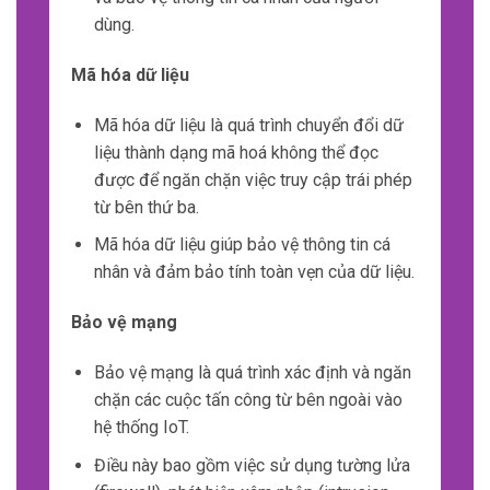
linh hoạt và mở rộng để đáp ứng với quy mô
của dữ liệu IoT.
Tốc độ cao
Đặc điểm thứ hai của dữ liệu trong IoT là tốc
độ cao.
Dữ liệu được sinh ra từ các thiết bị IoT liên
tục và không ngừng, và việc phân tích dữ liệu
này trong thời gian thực là cần thiết để đưa ra
quyết định kịp thời.
Để đáp ứng với tốc độ cao của dữ liệu IoT,
cần sử dụng các công nghệ như Stream
Processing và Complex Event Processing
(CEP).