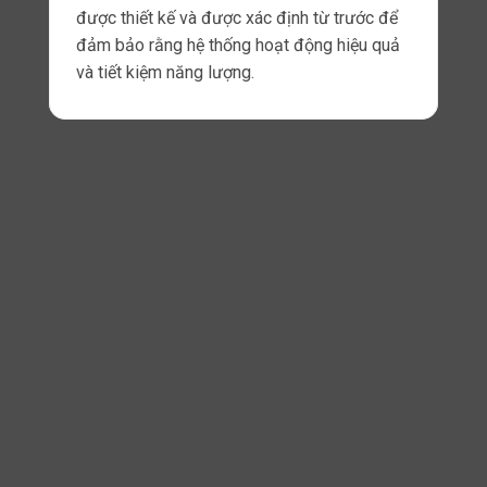
việc đảm bảo tính bảo mật của các thiết bị là
cực kỳ quan trọng.
Một thiết bị kết nối trong
IoT cần có các biện
pháp
bảo mật như mã hóa dữ liệu, xác thực
người dùng và kiểm soát quyền truy cập.
Nó cũng cần hỗ
trợ các giao thức và chuẩn
bảo
mật như SSL/TLS và PKI để đảm bảo an
toàn cho dữ liệu được truyền đi và đến.
Khả năng mở rộng
Khả năng mở rộng là một
yếu tố quan trọng
khi
xây dựng các hệ thống IoT.
Với việc số lượng thiết bị kết nối ngày càng