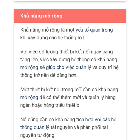
Tốc độ truyền dữ liệu là tốc độ
tối đa
mà
dữ liệu có thể được truyền qua mạng.
Điều này ảnh hưởng trực tiếp đến khả năng
phản hồi và độ trễ của hệ thống IoT.
Tốc độ truyền dữ liệu được đo bằng các
đơn vị như kilobit/giây (kbps),
megabit/giây (Mbps), hoặc gigabit/giây
(Gbps).
Bảo mật và an ninh
Bảo mật và an ninh là hai yếu tố cực kỳ quan
trọng trong mạng kết nối trong IoT.
Với việc có ngày càng nhiều thiết bị được kết