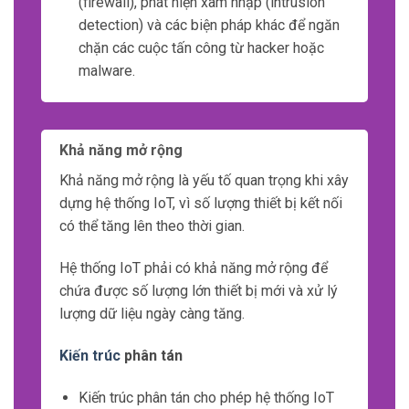
Stream Processing cho phép chúng ta xử lý
dữ liệu trong thời gian thực từ các nguồn khác
nhau.
CEP có tác dụng phát hiện và xử lý các sự
kiện phức tạp từ dữ liệu liên tục.
Đa dạng
Dữ liệu trong IoT không chỉ có số lượng lớn và
tốc độ cao, mà còn đa dạng.
Dữ liệu được thu thập từ các loại
thiết bị khác
nhau như cảm biến nhiệt độ, ánh sáng, âm
thanh, v.v.
Mỗi loại dữ liệu có đặc điểm riêng và yêu cầu