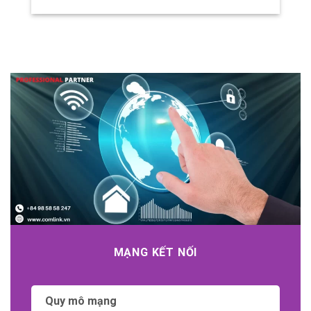
nối và chia sẻ dữ liệu, việc đảm bảo an toàn
và bảo vệ thông tin cá nhân là điều cần thiết.
Xác thực và ủy quyền
Xác thực và ủy quyền là quá trình xác minh
danh tính của người dùng hoặc thiết bị
trước khi
cho phép truy cập vào hệ thống
IoT
.
Điều này giúp ngăn chặn truy cập trái phép
và bảo vệ thông tin cá nhân của người
dùng.
Mã hóa dữ liệu
Mã hóa dữ liệu là quá trình chuyển đổi dữ
liệu thành dạng mã hoá không thể đọc
được để ngăn chặn việc truy cập trái phép