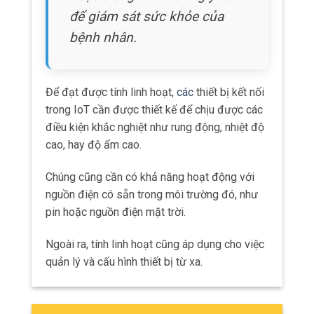
Trong quy mô lớn, các thiết bị IoT được kết
nối thông qua mạng WAN (Wide Area
Network) hoặc Internet.
Vì vậy cho phép các thiết bị kết nối từ xa
và truy cập vào dữ liệu từ bất kỳ đâu trên
thế giới.
Tuy nhiên, quy mô lớn đòi hỏi sự quản lý và
kiểm soát hiệu suất mạng tốt để đảm bảo
tính tin cậy và bảo mật của hệ thống.
Băng thông và tốc độ truyền dữ liệu
Băng thông và tốc độ truyền dữ liệu là hai yếu
tố quan trọng khi xây dựng mạng kết nối trong
IoT.
Với việc có ngày càng nhiều thiết bị được kết