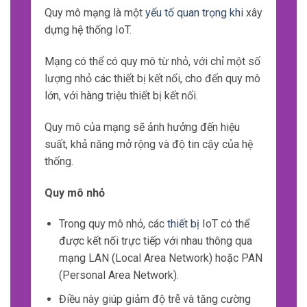
từ bên thứ ba.
Mã hóa dữ liệu giúp bảo vệ thông tin cá
nhân và đảm bảo tính toàn vẹn của dữ liệu.
Bảo vệ mạng
Bảo vệ mạng là quá trình xác định và ngăn
chặn các cuộc tấn công từ bên ngoài vào
hệ thống IoT.
Điều này bao gồm việc sử dụng tường lửa
(firewall), phát hiện xâm nhập (intrusion
detection) và các biện pháp khác để ngăn
chặn các cuộc tấn công từ hacker hoặc
malware.
Khả năng mở rộng