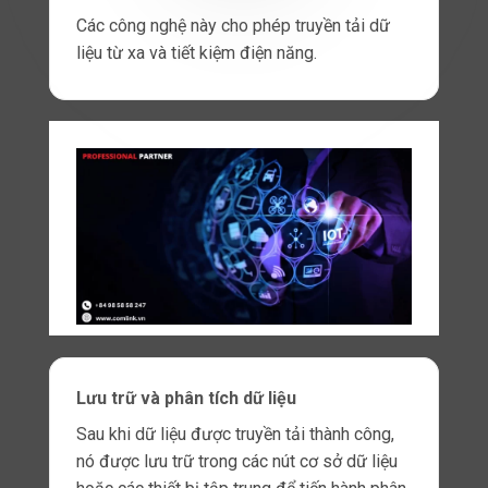
Fi, Bluetooth, Zigbee hoặc
các giao thức mạng khác để
kết nối với
mạng internet
hoặc các thiết bị
khác.
Ngoài ra, nó cũng cần hỗ trợ các giao thức dữ
liệu phổ biến như MQTT hoặc CoAP để truyền
dữ liệu giữa các thiết bị.
Khả năng linh hoạt
Khả năng linh hoạt là một yếu tố quan trọng
khác cần xem xét khi thiết kế các thiết bị
kết
nối trong IoT.