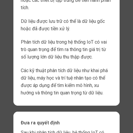
Thiết bị cần có khả năng hoạt động trong
nhiều môi trường và điều kiện khác nhau.
Ví dụ: một
thiết bị
kết nối
trong IoT có thể được sử
dụng trong môi trường công
nghiệp để giám sát và điều
khiển các quy trình sản xuất,
hoặc trong môi trường y tế
để giám sát sức khỏe của
bệnh nhân.
Để đạt được tính linh hoạt,
các
thiết bị kết nối
trong IoT cần được thiết kế để chịu được các
điều kiện khắc nghiệt như rung động, nhiệt độ