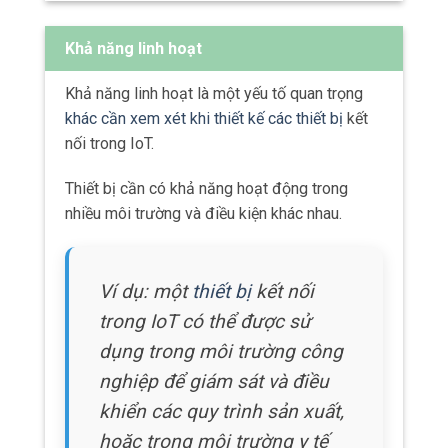
suất, khả năng mở rộng và độ tin cậy của hệ
thống.
Quy mô nhỏ
Trong quy mô nhỏ, các
thiết bị
IoT có thể
được kết nối trực tiếp với nhau thông qua
mạng LAN (Local Area Network) hoặc PAN
(Personal Area Network).
Điều này giúp giảm độ trễ và tăng cường
khả năng phản hồi của hệ thống.
Tuy nhiên, quy mô nhỏ có giới hạn về
khoảng cách và không thể mở rộng một
cách linh hoạt.
Quy mô lớn