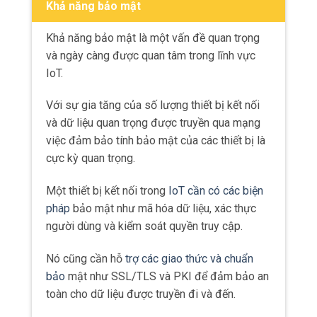
nối và giao tiếp với nhau, yêu cầu về băng
thông và
tốc độ truyền dữ liệu ngày càng gia
tăng
.
Băng thông
Băng thông là khả năng của một mạng để
chuyển đổi thông tin trong một khoảng thời
gian nhất định.
Trong IoT, việc chuyển đổi dữ liệu giữa các
thiết bị yêu cầu một băng thông đủ lớn để
đảm bảo sự truyền dữ liệu liên tục và
không bị gián đoạn.
Băng thông được đo bằng các đơn vị như
kilobit (kbps), megabit (Mbps), hoặc
gigabit (Gbps).
Tốc độ truyền dữ liệu