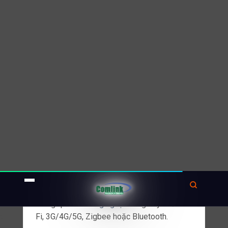
Khi thiết kế một
thiết bị
kết nối trong IoT, tính
toàn diện là một yếu tố quan trọng cần được
xem xét.
Thiết bị cần có khả năng thu thập dữ liệu từ
các cảm biến và gửi dữ liệu đó đến các hệ
thống xử lý dữ liệu.
Nó cũng cần có khả năng nhận
thông báo
hoặc lệnh từ các hệ thống điều khiển và thực
hiện các hành động tương ứng.
Để đạt được tính toàn diện, một thiết bị kết
nối trong IoT cần có khả năng giao tiếp với
các giao thức và chuẩn liên quan.
Ví dụ: nó có thể sử dụng Wi-