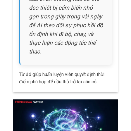
AI và ghi chú lâm sàng
Xử lý ngôn ngữ tự nhiên (NLP), một kỹ thuật
AI tập trung vào hiểu ngôn ngữ con người.
Vì vậy có thể cung cấp những công cụ mạnh
mẽ để phân tích ghi chú lâm sàng, hồ sơ y tế
và các nguồn dữ liệu dạng văn bản khác liên
quan đến chăm sóc chấn động não.