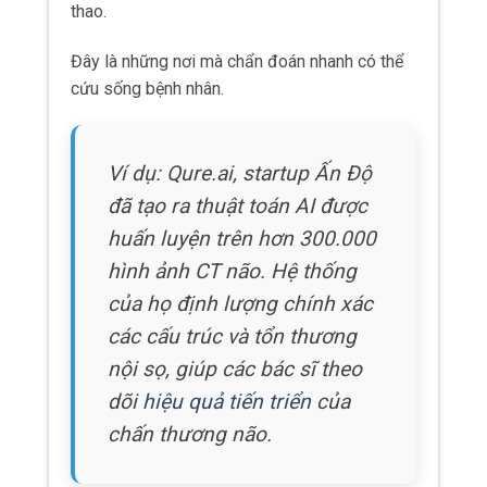
dõi
hiệu quả tiến triển
của
chấn thương não.
Điều thực sự khiến AI trở nên đặc biệt là khả
năng phát hiện những thay đổi “vô hình” hoặc
“vi cấu trúc” trên hình ảnh y khoa.
Đó là những chi tiết mà các phương pháp
chụp CT hoặc MRI truyền thống không thể
hiện rõ ràng.
Đây là bước tiến vượt bậc so với các phương
pháp chẩn đoán thông thường.
Vì vậy không chỉ tạo điều kiện cho chẩn đoán
sớm và chính xác hơn mà còn mở ra góc nhìn
mới về các cơ chế sinh học cơ bản của chấn