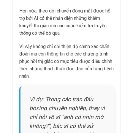
boxing chuyên nghiệp, thay vì
chỉ hỏi võ sĩ “anh có nhìn mờ
không?”, bác sĩ có thể sử
dụng thiết bị RightEye để đo
chính xác tốc độ theo dõi vật
thể của mắt trong vài giây, từ
đó đưa ra quyết định khách
quan về việc có nên tiếp tục
trận đấu hay không.
AI trong phân tích dáng đi và thăng bằng
Chấn động não thường làm suy giảm khả
năng duy trì tư thế và phối hợp chuyển động