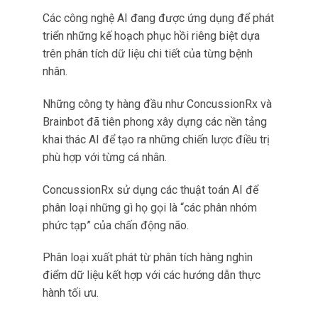
Phân loại xuất phát từ phân tích hàng nghìn
điểm dữ liệu kết hợp với các hướng dẫn thực
hành tối ưu.
Thông qua việc xác định các phân nhóm cụ thể
về mức độ phức tạp của chấn thương,
ConcussionRx có thể đưa ra những kế hoạch
điều trị đa ngành với độ chính xác ấn tượng lên
tới 99%.
Độ chính xác này giúp các nhà cung cấp dịch vụ
y tế chẩn đoán và lập kế hoạch điều trị nhanh
hơn nhiều so với các phương pháp truyền thống.
Tốc độ và độ chính xác cũng dẫn tới việc tiết
kiệm chi phí và cải thiện kết quả điều trị cho
bệnh nhân.