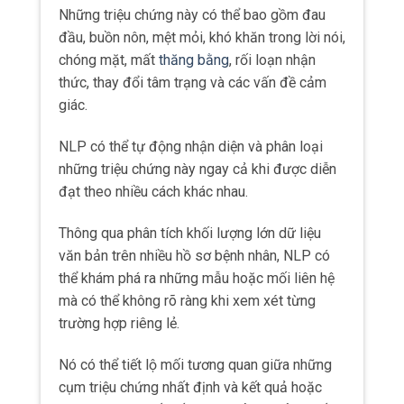
trường hợp riêng lẻ.
Nó có thể tiết lộ mối tương quan giữa những
cụm triệu chứng nhất định và kết quả hoặc
nhận diện các yếu tố nguy cơ ảnh hưởng đến
quỹ đạo phục hồi.
Cái nhìn sâu sắc này giúp các nhà cung cấp
dịch vụ chăm sóc sức khỏe đưa ra chẩn đoán
chính xác hơn, dự đoán tiên lượng bệnh nhân
và phát triển các kế hoạch điều trị cá nhân hóa
dựa trên hồ sơ triệu chứng toàn diện.
Ví dụ: Thay vì bác sĩ phải đọc
qua hàng trăm trang hồ sơ y
tế để tìm ra mối liên hệ giữa