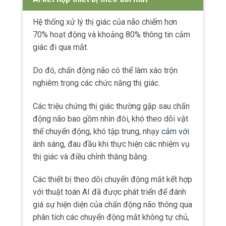
Các thiết bị theo dõi chuyển động mắt kết hợp
với thuật toán AI đã được phát triển để đánh
giá sự hiện diện của chấn động não thông qua
phân tích các chuyển động mắt không tự chủ,
thời gian phản ứng và hiệu suất thần kinh tổng
thể.
Những công nghệ này cung cấp các phép đo
khách quan giúp phát hiện những suy giảm
tinh vi thường bị bỏ sót trong các cuộc kiểm
tra lâm sàng thông thường.
Một số ứng dụng nổi bật gồm có:
King-Devick Test, cung cấp sàng lọc nhanh
bên đường biên cho các vận động viên.
Eye-Trac Advance, hệ thống được sử dụng
trong nghiên cứu quân sự.