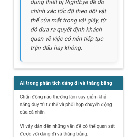
của cá nhân.
Vì vậy dẫn đến những vấn đề có thể quan sát
được với dáng đi và thăng bằng.
Đánh giá tốc độ đi bộ, chiều dài bước và phối
hợp khớp là những thành phần chính của việc
đánh giá chấn động não lâm sàng.
AI nâng cao những đánh giá này thông qua
phân tích dữ liệu được thu thập qua các cảm
biến đeo được hoặc hệ thống bắt chuyển
động.
Các thiết bị trang bị gia tốc kế và đơn vị đo
quán tính (IMUs) có thể phát hiện ngay cả
những thay đổi nhỏ trong thăng bằng và mẫu
đi bộ mà có thể không rõ ràng trong một cuộc