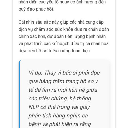
các triệu chứng, hệ thống
NLP có thể trong vài giây
phân tích hàng nghìn ca
bệnh và phát hiện ra rằng
bệnh nhân có triệu chứng
“khó ngủ + nhạy cảm ánh
sáng + khó tập trung” thường
có thời gian phục hồi lâu hơn
2-3 tuần so với trung bình.
Do đó giúp bác sĩ điều chỉnh phương án điều
trị phù hợp.