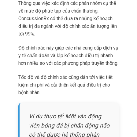
Ví dụ thực tế: Một vận động
viên bóng đá bị chấn động não
có thể được hệ thống phân
tích và phát hiện thuộc phân
nhóm “phức tạp về thăng
bằng”.
Từ đó được đề xuất chương trình phục hồi tập
trung vào các bài tập thăng bằng kết hợp với
liệu pháp nhãn khoa, thay vì
áp dụng chương
trình chung cho
tất cả bệnh nhân chấn động
não.
Brainbot có cách tiếp cận hơi khác nhưng bổ
sung bằng cách tập trung vào liệu pháp nghề