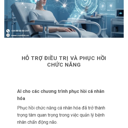
hóa
Phục hồi chức năng cá nhân hóa đã trở thành
trọng tâm quan trọng trong việc quản lý bệnh
nhân chấn động não.
Các công nghệ AI đang được ứng dụng để phát
triển những kế hoạch phục hồi riêng biệt dựa
trên phân tích dữ liệu chi tiết của từng bệnh
nhân.
Những công ty hàng đầu như ConcussionRx và
Brainbot đã tiên phong xây dựng các nền tảng
khai thác AI để tạo ra những chiến lược điều trị
phù hợp với từng cá nhân.
ConcussionRx sử dụng các thuật toán AI để
phân loại những gì họ gọi là “các phân nhóm
phức tạp” của chấn động não.