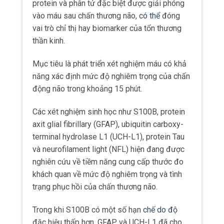
khách quan về mức độ nghiêm trọng và tình
trạng phục hồi của chấn thương não.
Trong khi S100B có một số hạn
chế do độ
đặc hiệu thấp hơn, GFAP và UCH-L1 đã cho
thấy độ nhạy và độ đặc hiệu cao trong phân
biệt bệnh nhân chấn động não với nhóm kiểm
soát khỏe mạnh.
Vì vậy hai marker này đặc biệt triển vọng cho
chẩn đoán chấn động não đáng tin cậy.
Kết hợp AI với dữ liệu sinh học có thể tạo ra
một loại “chén thánh” cho chẩn đoán chấn
động não.
Đó là một xét nghiệm khách quan, nhanh
chóng và định lượng chính xác mức độ tổn
thương.