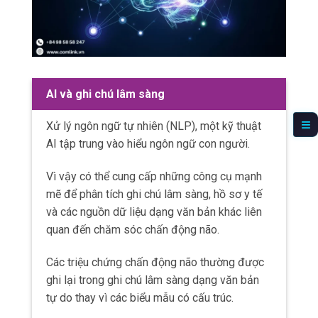
Các triệu chứng chấn động não thường được
ghi lại trong ghi chú lâm sàng dạng văn bản
tự do thay vì các biểu mẫu có cấu trúc.
Những triệu chứng này có thể bao gồm đau
đầu, buồn nôn, mệt mỏi, khó khăn trong lời nói,
chóng mặt, mất
thăng bằng
, rối loạn nhận
thức, thay đổi tâm trạng và các vấn đề cảm
giác.
NLP có thể tự động nhận diện và phân loại
những triệu chứng này ngay cả khi được diễn
đạt theo nhiều cách khác nhau.
Thông qua phân tích khối lượng lớn dữ liệu
văn bản trên nhiều hồ sơ bệnh nhân, NLP có
thể khám phá ra những mẫu hoặc mối liên hệ
mà có thể không rõ ràng khi xem xét từng