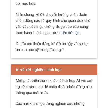
nghiệm sinh học để chẩn đoán chấn động não
thông qua mẫu máu.
Các nhà khoa học đang nghiên cứu những
protein và phân tử đặc biệt được giải phóng
vào máu sau chấn thương não,
có thể
đóng
vai trò chỉ thị hay biomarker của tổn thương
thần kinh.
Mục tiêu là phát triển xét nghiệm máu có khả
năng xác định mức độ nghiêm trọng của chấn
động não trong khoảng 15 phút.
Các xét nghiệm sinh học như S100B, protein
axit glial fibrillary (GFAP), ubiquitin carboxy-
terminal hydrolase L1 (UCH-L1), protein Tau
và neurofilament light (NFL) hiện đang được
nghiên cứu về tiềm năng cung cấp thước đo