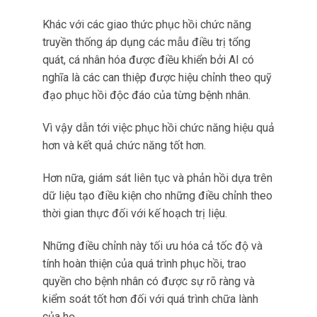
Những điều chỉnh này tối ưu hóa cả tốc độ và
tính hoàn thiện của quá trình phục hồi, trao
quyền cho bệnh nhân có được sự rõ ràng và
kiểm soát tốt hơn đối với quá trình chữa lành
của họ.
Do đó tương phản rõ rệt với các phương pháp
phục hồi chức năng cũ thiếu tính phản hồi và
tùy chỉnh như vậy.
Vai trò của AI trong cá nhân hóa các chương
trình phục hồi
chức năng
chấn động não đại
diện cho một bước tiến lớn.
Thông qua khả năng chuyển đổi dữ liệu thô
thành những lộ trình điều trị có thể thực hiện và
được cá nhân hóa, các nền tảng AI này đang
định nghĩa lại chăm sóc hậu chấn động não
hiệu quả có thể như thế nào.