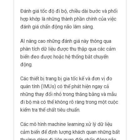
kiểm tra thể chất tiêu chuẩn.
Các mô hình machine learning xử lý dữ liệu
cảm biến để định lượng khách quan những bất
thường dáng đi liên quan đến chấn động não.
Công nghệ này hỗ trợ theo dõi liên tục tiến
trình phục hồi và giúp nhận diện những khiếm
khuyết vận động kéo dài ngay cả sau khi các
triệu chứng khác đã giảm.
Sử dụng AI trong phân tích dáng đi và thăng
bằng cung cấp thước đo chính xác hơn về
mức độ nghiêm trọng của chấn động não so
với chỉ báo cáo triệu chứng chủ quan.
Nó cũng hỗ trợ các bác sĩ lâm sàng để đưa ra
quyết định chính xác về thời gian trở lại thi
đấu hoặc làm việc an toàn.