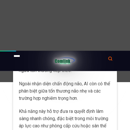
Khả năng này hỗ trợ đưa ra quyết định lâm
sàng nhanh chóng, đặc biệt trong môi trường
áp lực cao như phòng cấp cứu hoặc sân thể
thao.
Đây là những nơi mà chẩn đoán nhanh có thể
cứu sống bệnh nhân.
Ví dụ: Qure.ai, startup Ấn Độ
đã tạo ra thuật toán AI được
huấn luyện trên hơn 300.000
hình ảnh CT não. Hệ thống
của họ định lượng chính xác
các cấu trúc và tổn thương
nội sọ, giúp các bác sĩ theo