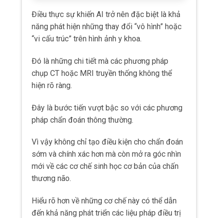
thương não.
Hiểu rõ hơn về những cơ chế này có thể dẫn
đến khả năng phát triển các liệu pháp điều trị
có mục tiêu.
Nhìn chung, AI đã chuyển hướng chẩn đoán
chấn động não từ quy trình chủ quan dựa chủ
yếu vào các triệu chứng được báo cáo sang
thực hành khách quan, dựa
trên dữ liệu
.
Do đó cải thiện đáng kể độ tin cậy và sự tự
tin cho bác sỹ trong đánh giá.
AI và xét nghiệm sinh học
Một phát triển thú vị khác là tích hợp AI với xét