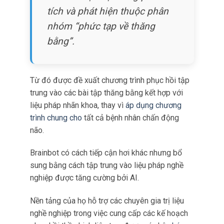
nghiệp được tăng cường bởi AI.
Nền tảng của họ hỗ trợ các chuyên gia trị liệu
nghề nghiệp trong việc cung cấp các kế hoạch
phục hồi thần kinh liên tục, được cá nhân
hóa
riêng cho phục hồi chấn động
não.
Brainbot tận dụng dữ liệu bệnh nhân để cung
cấp những hiểu biết sâu sắc liên tục và điều
chỉnh kế hoạch chăm sóc hàng tuần.
Cách tiếp cận linh hoạt này giúp bệnh nhân theo
dõi tiến trình của mình một cách chặt chẽ và
duy trì sự tham gia tích cực trong suốt hành
trình phục hồi.
Sức mạnh của AI trong các nền tảng này nằm ở
khả năng phân tích lượng dữ liệu khổng lồ của
từng bệnh nhân cá nhân.