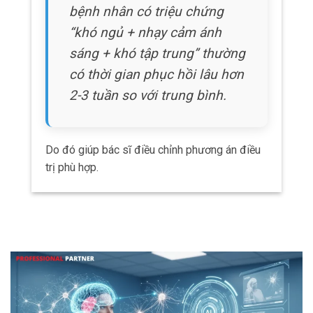
HỖ TRỢ ĐIỀU TRỊ VÀ PHỤC HỒI
CHỨC NĂNG
AI cho các chương trình phục hồi cá nhân