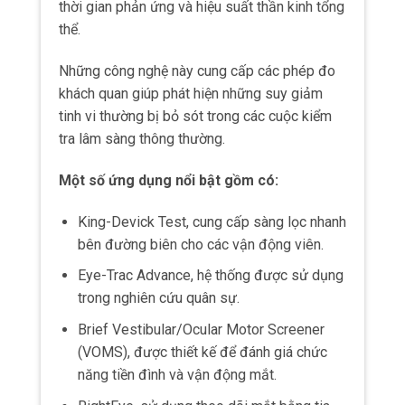
Brief Vestibular/Ocular Motor Screener
(VOMS), được thiết kế để đánh giá chức
năng tiền đình và vận động mắt.
RightEye, sử dụng theo dõi mắt bằng tia
hồng ngoại để xác định chính xác các vấn
đề về mắt liên quan đến hiệu suất não và
định lượng mức độ nghiêm trọng của chấn
động não.
Các nghiên cứu khoa học đã chứng minh
những người bị chấn động não thường gặp
vấn đề với việc theo dõi mắt, phối hợp và tập
trung.
Khi sử dụng AI để phân tích dữ liệu chuyển
động mắt, các bác sĩ lâm sàng có được một
phương pháp không xâm lấn và khách quan để
chẩn đoán chấn động não.