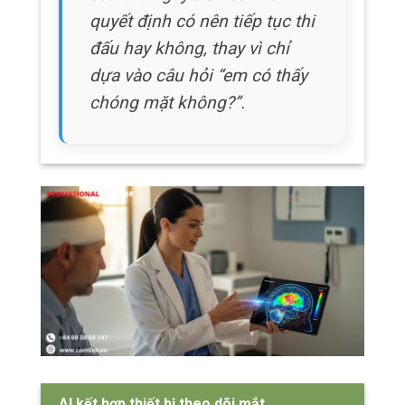
AI kết hợp thiết bị theo dõi mắt
Hệ thống xử lý thị giác của não chiếm hơn
70% hoạt động và khoảng 80% thông tin cảm
giác đi qua mắt.
Do đó, chấn động não có thể làm xáo trộn
nghiêm trọng các chức năng thị giác.
Các triệu chứng thị giác thường gặp sau chấn
động não bao gồm nhìn đôi, khó theo dõi vật
thể chuyển động, khó tập trung, nhạy
cảm với
ánh sáng, đau đầu khi thực hiện các nhiệm vụ
thị giác và điều chỉnh thăng bằng.