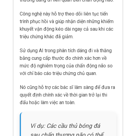
Ví dụ: Các cầu thủ bóng đá
sau chấn thương não có thể
đeo thiết bị cảm biến nhỏ
gọn trong giày trong vài ngày
để AI theo dõi sự phục hồi độ
ổn định khi đi bộ, chạy, và
thực hiện các động tác thể
thao.
Từ đó giúp huấn luyện viên quyết định thời
điểm phù hợp để cầu thủ trở lại sân cỏ.