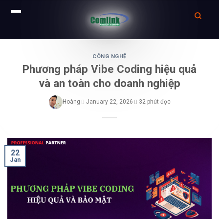
Skip
to
CÔNG NGHỆ
Phương pháp Vibe Coding hiệu quả
content
và an toàn cho doanh nghiệp
Hoàng
January 22, 2026
32 phút đọc
22
Jan