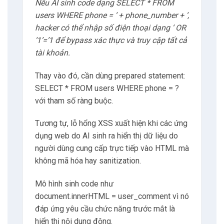
Nếu AI sinh code dạng SELECT * FROM
users WHERE phone = ‘ + phone_number + ‘,
hacker có thể nhập số điện thoại dạng ‘ OR
‘1’=’1 để bypass xác thực và truy cập tất cả
tài khoản.
Thay vào đó, cần dùng prepared statement:
SELECT * FROM users WHERE phone = ?
với tham số ràng buộc.
Tương tự, lỗ hổng XSS xuất hiện khi các ứng
dụng web do AI sinh ra hiển thị dữ liệu do
người dùng cung cấp trực tiếp vào HTML mà
không mã hóa hay sanitization.
Mô hình sinh code như
document.innerHTML = user_comment vì nó
đáp ứng yêu cầu chức năng trước mắt là
hiển thị nội dung động.