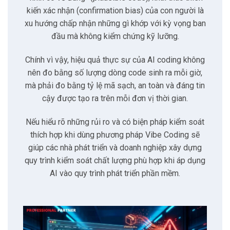
phòng thủ)
kiến xác nhận (confirmation bias) của con người là
xu hướng chấp nhận những gì khớp với kỳ vọng ban
đầu mà không kiểm chứng kỹ lưỡng.
4
Chiến lược Prompting an toàn
Chính vì vậy, hiệu quả thực sự của AI coding không
4.1
Prompt theo vai trò (Persona-based Prompting)
nên đo bằng số lượng dòng code sinh ra mỗi giờ,
mà phải đo bằng tỷ lệ mã sạch, an toàn và đáng tin
4.2
Ràng buộc cụ thể (Specific Constraints)
cậy được tạo ra trên mỗi đơn vị thời gian.
Nếu hiểu rõ những rủi ro và có biện pháp kiểm soát
4.3
Quản lý bí mật với dotenvx
thích hợp khi dùng phương pháp Vibe Coding sẽ
giúp các nhà phát triển và doanh nghiệp xây dựng
5
Kiểm soát lỗi
quy trình kiểm soát chất lượng phù hợp khi áp dụng
AI vào quy trình phát triển phần mềm.
5.1
Nguyên tắc chia nhỏ vấn đề
5.2
Quy trình gỡ lỗi hệ thống