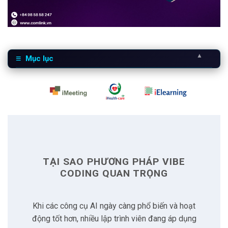
▲
Mục lục
1
Tại sao phương pháp Vibe Coding quan trọng
2
Một số lỗi bảo mật phổ biến
2.1
Mối đe dọa từ thư viện ảo
TẠI SAO PHƯƠNG PHÁP VIBE
2.2
Pickle Deserialization
CODING QUAN TRỌNG
2.3
Memory Corruption
Khi các công cụ AI ngày càng phổ biến và hoạt
động tốt hơn, nhiều lập trình viên đang áp dụng