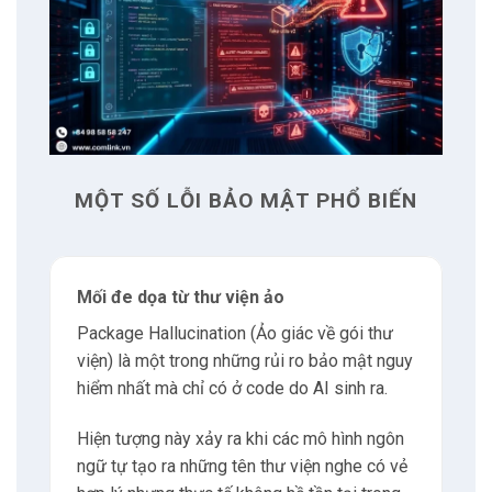
6
Ngăn chặn xung đột và trùng lặp
6.1
Kiến trúc Single Source of Truth
6.2
Tái sử dụng Mã (DRY Principle)
MỘT SỐ LỖI BẢO MẬT PHỔ BIẾN
7
Kiến trúc hệ thống và quy trình vận hành
7.1
Kiến trúc lục giác phát triển AI an toàn
Mối đe dọa từ thư viện ảo
Package Hallucination (Ảo giác về gói thư
7.2
Điều phối đa Tác nhân
viện) là một trong những rủi ro bảo mật nguy
hiểm nhất mà chỉ có ở code do AI sinh ra.
7.3
Quản lý ngữ cảnh động
Hiện tượng này xảy ra khi các mô hình ngôn
ngữ tự tạo ra những tên thư viện nghe có vẻ
7.4
AI-Native CI/CD Pipeline