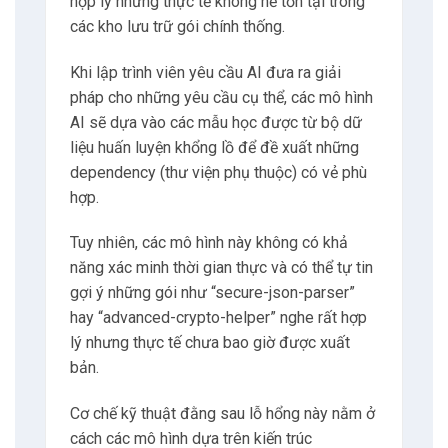
hợp lý nhưng thực tế không hề tồn tại trong
các kho lưu trữ gói chính thống.
8
Có thể bạn quan tâm
Khi lập trình viên yêu cầu AI đưa ra giải
pháp cho những yêu cầu cụ thể, các mô hình
8.1
Nguyễn Xuân Hoàng
AI sẽ dựa vào các mẫu học được từ bộ dữ
liệu huấn luyện khổng lồ để đề xuất những
9
Liên hệ
dependency (thư viện phụ thuộc) có vẻ phù
hợp.
9.1
Địa chỉ
Tuy nhiên, các mô hình này không có khả
năng xác minh thời gian thực và có thể tự tin
9.2
Giờ làm việc
gợi ý những gói như “secure-json-parser”
hay “advanced-crypto-helper” nghe rất hợp
9.3
E-mail
lý nhưng thực tế chưa bao giờ được xuất
bản.
9.4
Phone
Cơ chế kỹ thuật đằng sau lỗ hổng này nằm ở
cách các mô hình dựa trên kiến trúc
10
Tư vấn