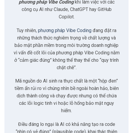
2.4
SQL Injection & Cross-Site Scripting
phương pháp Vibe Coding
khi làm việc với các
công cụ AI như Claude, ChatGPT hay GitHub
Copilot.
3
Khung bảo mật Shield
Tuy nhiên,
phương pháp Vibe Coding
đang đặt ra
3.1
Separation of Duties (Phân chia trách nhiệm)
những thách thức nghiêm trọng về chất lượng và
bảo mật phần mềm trong môi trường doanh nghiệp
vì vấn đề cốt lõi của phương pháp Vibe Coding nằm
3.2
Human in the Loop (Con người trong vòng lặp)
ở “cảm giác đúng” không thể thay thế cho “quy trình
chặt chẽ”.
3.3
Input/Output Validation (Kiểm tra Đầu vào/Đầu
ra)
Mã nguồn do AI sinh ra thực chất là một “hộp đen”
tiềm ẩn rủi ro vì chúng nhìn bề ngoài hoàn hảo, biên
3.4
Enforce Security-Focused Helper Models (Mô
dịch thành công và chạy được nhưng có thể chứa
hình hỗ trợ an ninh)
các lỗi logic tinh vi hoặc lỗ hổng bảo mật nguy
hiểm.
3.5
Least Agency (Quyền hạn tối thiểu)
Điều đáng lo ngại là AI có khả năng tạo ra code
3.6
Defensive Technical Controls (Kiểm soát kỹ thuật
“nhìn có vẻ đúng” (plausible code), khai thác thiên